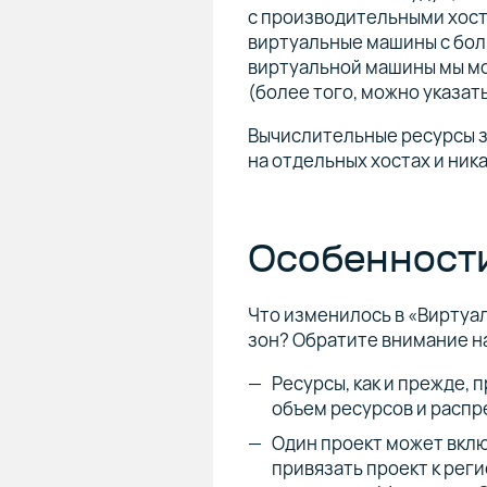
с производительными хоста
виртуальные машины с бол
виртуальной машины мы мож
(более того, можно указат
Вычислительные ресурсы з
на отдельных хостах и ник
Особенност
Что изменилось в «Виртуа
зон? Обратите внимание 
Ресурсы, как и прежде, 
объем ресурсов и распр
Один проект может вклю
привязать проект к реги