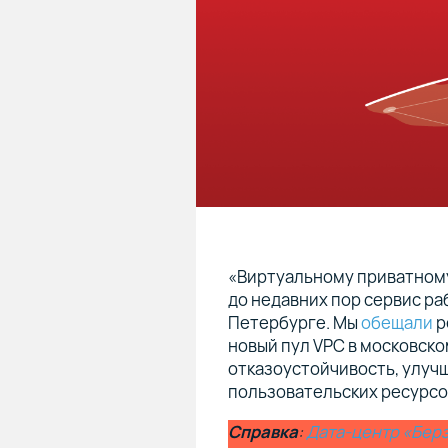
«Виртуальному приватному 
до недавних пор сервис ра
Петербурге. Мы
обещали
р
новый пул VPC в московско
отказоустойчивость, улучш
пользовательских ресурсо
Справка
:
Дата-центр «Бер