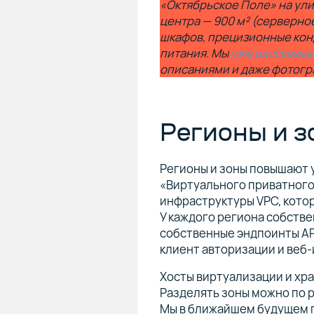
«Октябрьское Поле» на ул
центра — 900 м² (серверн
шкафов, прецизионные кон
питания. Мы
уже рассказыв
описаниями и даже фотогр
Регионы и з
Регионы и зоны повышают 
«Виртуального приватного
инфраструктуры VPC, кото
У каждого региона собств
собственные эндпоинты AP
клиент авторизации и веб
Хосты виртуализации и хра
Разделять зоны можно по 
Мы в ближайшем будущем п