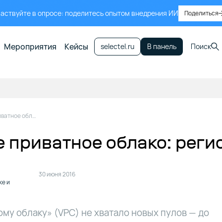
аствуйте в опросе: поделитесь опытом внедрения ИИ
Поделиться
Мероприятия
Кейсы
selectel.ru
В панель
Поиск
Виртуальное приватное облако: регионы и зоны
 приватное облако: реги
30 июня 2016
ке и
му облаку» (VPC) не хватало новых пулов — до