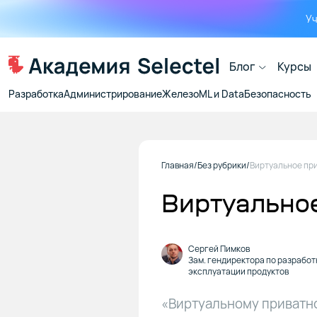
Уч
Блог
Курсы
Разработка
Администрирование
Железо
ML и Data
Безопасность
Главная
Без рубрики
Виртуальное
Сергей Пимков
Зам. гендиректора по разработ
эксплуатации продуктов
«Виртуальному приватно