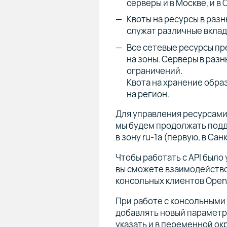
серверы и в Москве, и в
Квоты на ресурсы в раз
служат различные вклад
Все сетевые ресурсы пр
на зоны. Серверы в раз
ограничений.
Квота на хранение обра
на регион.
Для управления ресурсами 
мы будем продолжать подд
в зону ru-1a (первую, в Са
Чтобы работать с API было 
вы сможете взаимодействов
консольных клиентов Open
При работе с консольными
добавлять новый параметр 
указать и в переменной о