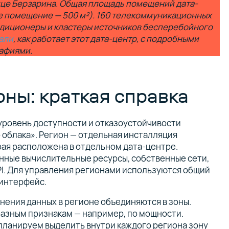
ице Берзарина. Общая площадь помещений дата-
ое помещение — 500 м²). 160 телекоммуникационных
диционеры и кластеры источников бесперебойного
али
, как работает этот дата-центр, с подробными
афиями.
оны: краткая справка
уровень доступности и отказоустойчивости
 облака». Регион — отдельная инсталляция
рая расположена в отдельном дата-центре.
енные вычислительные ресурсы, собственные сети,
I. Для управления регионами используются общий
-интерфейс.
нения данных в регионе объединяются в зоны.
разным признакам — например, по мощности.
ланируем выделить внутри каждого региона зону