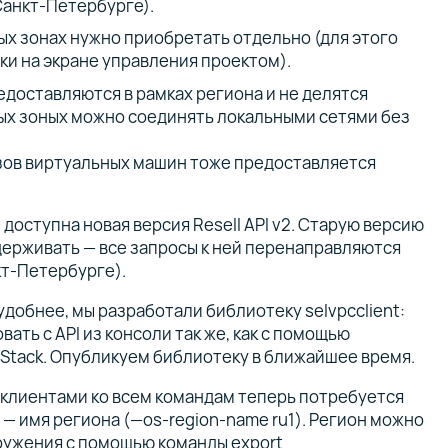
 Санкт-Петербурге).
ных зонах нужно приобретать отдельно (для этого
ки на экране управления проектом).
едоставляются в рамках региона и не делятся
ных зоных можно соединять локальными сетями без
зов виртуальных машин тоже предоставляется
доступна новая версия Resell API v2. Старую версию
ерживать — все запросы к ней перенаправляются
нкт-Петербурге).
удобнее, мы разработали библиотеку selvpcclient:
ать с API из консоли так же, как с помощью
Stack. Опубликуем библиотеку в ближайшее время.
 клиентами ко всем командам теперь потребуется
— имя региона (—os-region-name ru1). Регион можно
кружения с помощью команды export