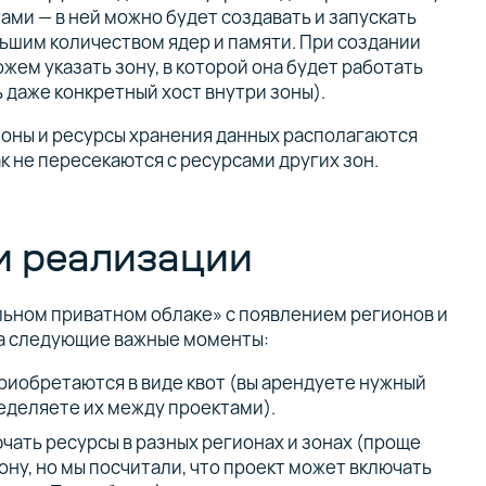
ми — в ней можно будет создавать и запускать
ьшим количеством ядер и памяти. При создании
ем указать зону, в которой она будет работать
ь даже конкретный хост внутри зоны).
оны и ресурсы хранения данных располагаются
ак не пересекаются с ресурсами других зон.
и реализации
льном приватном облаке» с появлением регионов и
на следующие важные моменты:
приобретаются в виде квот (вы арендуете нужный
еделяете их между проектами).
чать ресурсы в разных регионах и зонах (проще
ону, но мы посчитали, что проект может включать