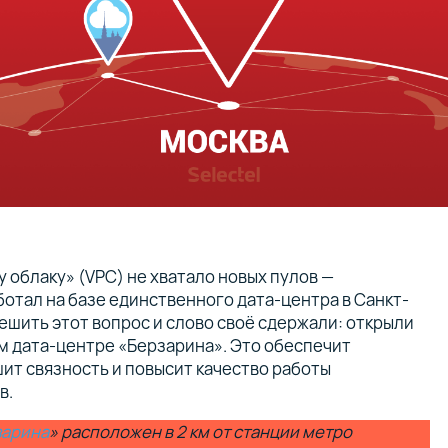
облаку» (VPC) не хватало новых пулов —
ботал на базе единственного дата-центра в Санкт-
ешить этот вопрос и слово своё сдержали: открыли
м дата-центре «Берзарина». Это обеспечит
ит связность и повысит качество работы
в.
зарина
» расположен в 2 км от станции метро