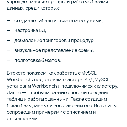
экспорт
упрощает многие процессы работы с базами
данных
данных, среди которых:
создание таблиц и связей между ними,
Заключение
9
настройка БД,
добавление триггеров и процедур,
визуальное представление схемы,
Сейчас
вы
на
подготовка бэкапов.
11
статье
В тексте покажем, как работать с MySQL
курса
Workbench: подготовим кластер СУБД MySQL,
установим Workbench и подключимся к кластеру.
01
Далее — опробуем разные способы создания
6
таблиц и работы с данными. Также создадим
минут
бэкап базы данных и восстановим его. Все этапы
Как
сопроводим примерами с описанием и
установить
скриншотами.
MySQL на