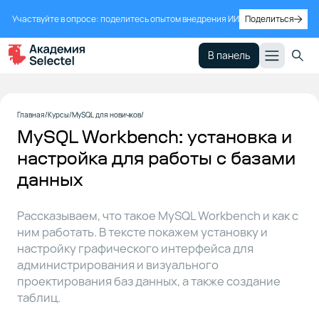
Участвуйте в опросе: поделитесь опытом внедрения ИИ
Поделиться
В панель
Введение
1
Главная
Курсы
MySQL для новичков
MySQL Workbench: установка и
настройка для работы с базами
Что такое
2
данных
MySQL
Workbench
Рассказываем, что такое MySQL Workbench и как с
ним работать. В тексте покажем установку и
Создание
3
настройку графического интерфейса для
облачной
СУБД
администрирования и визуального
MySQL
проектирования баз данных, а также создание
таблиц.