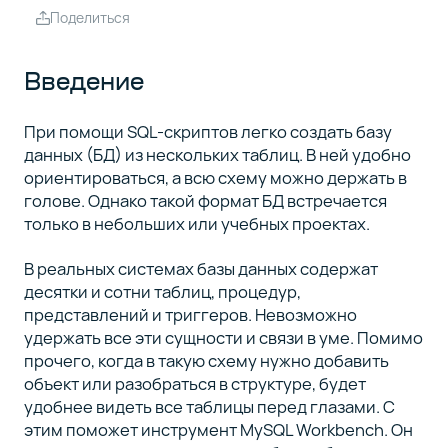
Установка
4
Поделиться
MySQL
Workbench и
подключение
Введение
к кластеру
При помощи SQL-скриптов легко создать базу
Работа с
5
данных (БД) из нескольких таблиц. В ней удобно
таблицами
ориентироваться, а всю схему можно держать в
голове. Однако такой формат БД встречается
только в небольших или учебных проектах.
Связь
6
таблиц
В реальных системах базы данных содержат
десятки и сотни таблиц, процедур,
Создание
7
представлений и триггеров. Невозможно
модели в
удержать все эти сущности и связи в уме. Помимо
GUI
прочего, когда в такую схему нужно добавить
объект или разобраться в структуре, будет
удобнее видеть все таблицы перед глазами. С
Импорт
8
и
этим поможет инструмент MySQL Workbench. Он