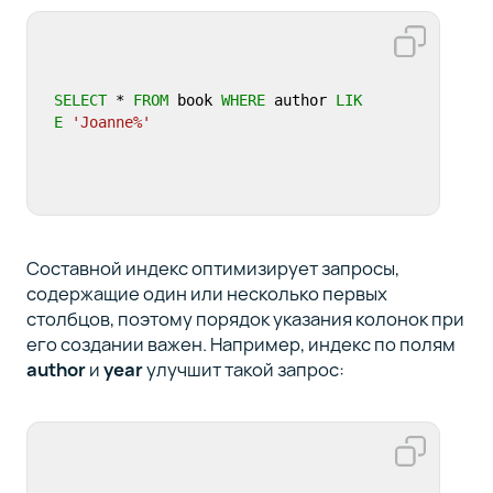
SELECT
 * 
FROM
 book 
WHERE
 author 
LIK
E
'Joanne%'
Составной индекс оптимизирует запросы,
содержащие один или несколько первых
столбцов, поэтому порядок указания колонок при
его создании важен. Например, индекс по полям
author
и
year
улучшит такой запрос: