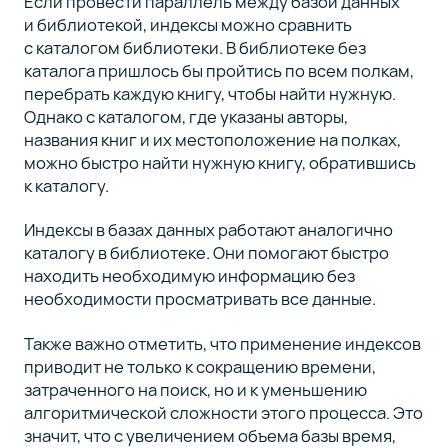
Если провести параллель между базой данных
в Docker
и библиотекой, индексы можно сравнить
с каталогом библиотеки. В библиотеке без
каталога пришлось бы пройтись по всем полкам,
перебрать каждую книгу, чтобы найти нужную.
Полный
Однако с каталогом, где указаны авторы,
список
названия книг и их местоположение на полках,
курса
можно быстро найти нужную книгу, обратившись
(9)
к каталогу.
Индексы в базах данных работают аналогично
каталогу в библиотеке. Они помогают быстро
находить необходимую информацию без
необходимости просматривать все данные.
Также важно отметить, что применение индексов
приводит не только к сокращению времени,
затраченного на поиск, но и к уменьшению
алгоритмической сложности этого процесса. Это
значит, что с увеличением объема базы время,