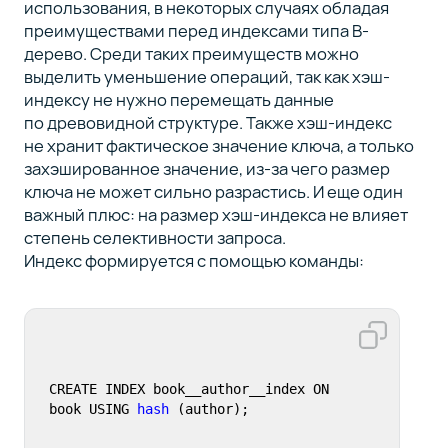
использования, в некоторых случаях обладая
преимуществами перед индексами типа B-
дерево. Среди таких преимуществ можно
выделить уменьшение операций, так как хэш-
индексу не нужно перемещать данные
по древовидной структуре. Также хэш-индекс
не хранит фактическое значение ключа, а только
захэшированное значение, из-за чего размер
ключа не может сильно разрастись. И еще один
важный плюс: на размер хэш-индекса не влияет
степень селективности запроса.
Индекс формируется с помощью команды:
CREATE INDEX book__author__index ON 
book USING 
hash
 (author);