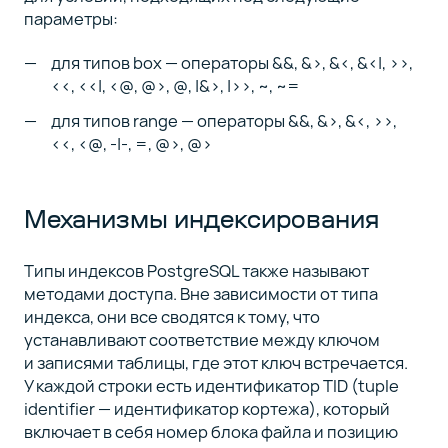
параметры:
для типов box — операторы &&, &>, &<, &<|, >>,
<<, <<|, <@, @>, @, |&>, |>>, ~, ~=
для типов range — операторы &&, &>, &<, >>,
<<, <@, -|-, =, @>, @>
Механизмы индексирования
Типы индексов PostgreSQL также называют
методами доступа. Вне зависимости от типа
индекса, они все сводятся к тому, что
устанавливают соответствие между ключом
и записями таблицы, где этот ключ встречается.
У каждой строки есть идентификатор TID (tuple
identifier — идентификатор кортежа), который
включает в себя номер блока файла и позицию