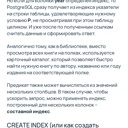
Но если для колонки
year
определен индекс, то
PostgreSQL сразу получает из индекса указатели
на строки таблицы, удовлетворяющие нужному
условию
P
, не просматривая при этом таблицу
целиком. И уже после по полученным ссылкам
считать данные и сформировать ответ.
Аналогично тому, как в библиотеке, вместо
просмотра всех книги на полках, используется
карточный каталог, который позволяет быстро
найти нужную книгу по автору, названию или году
издания на соответствующей полке.
Предикат также может вычисляться из значений
нескольких столбцов. В таком случае, чтобы
ускорить запрос, можно применять индекс,
построенный для нескольких колонок –
составной индекс
.
CREATE INDEX (или как создать