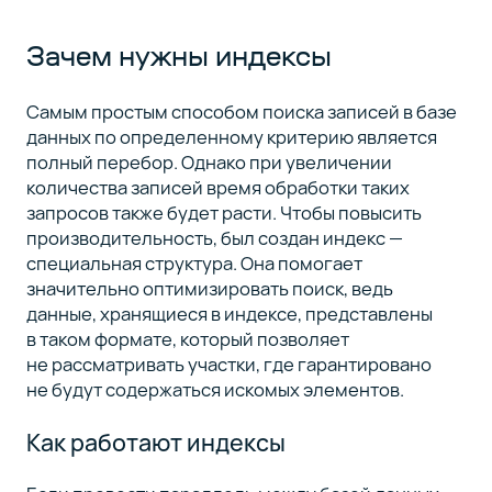
индексирования
Зачем нужны индексы
Заключение
5
Самым простым способом поиска записей в базе
данных по определенному критерию является
полный перебор. Однако при увеличении
Сейчас
количества записей время обработки таких
вы
запросов также будет расти. Чтобы повысить
на
5
производительность, был создан индекс —
статье
специальная структура. Она помогает
курса
значительно оптимизировать поиск, ведь
данные, хранящиеся в индексе, представлены
01
в таком формате, который позволяет
11
не рассматривать участки, где гарантировано
минут
не будут содержаться искомых элементов.
Установка
и
Как работают индексы
настройка
PostgreSQL