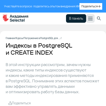
Участвуйте в опросе: поделитесь опытом внедрения ИИ
Поделиться
В панель
Зачем
1
Главная
Курсы
Погружение в PostgreSQL для продолжающих
нужны
Индексы в PostgreSQL
индексы
и CREATE INDEX
Индексы
2
В этой инструкции рассмотрим, зачем нужны
в PostgreSQL
индексы, какие типы индексов существуют
и какие методы индексирования применяются
Типы
3
в PostgreSQL. Понимание этих аспектов поможет
индексов
вам эффективно управлять данными
в PostgreSQL
и оптимизировать работу базы данных.
Механизмы
4
Поделиться