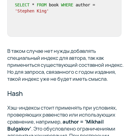
SELECT
 * 
FROM
 book 
WHERE
 author = 
'Stephen King'
В таком случае нет нужды добавлять
специальный индекс для автора, так как
примениться существующий составной индекс.
Но для запроса, связанного с годом издания,
такой индекс уже не будет иметь смысла.
Hash
Хэш-индексы стоит применять при условиях,
проверяющих равенство или использующих
сравнение, например,
author = ’Mikhail
Bulgakov’
. Это обусловлено ограничениями
алгоритма хэширования. При построении