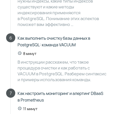
нужны индексы, какие типы индексов
существуют и какие методы
индексирования применяются
в PostgreSQL. Понимание этих аспектов
поможет вам эффективно …
6
Как выполнить очистку базы данных в
PostgreSQL: команда VACUUM
8 минут
В инструкции расскажем, что такое
процедура очистки и как работать с
VACUUM в PostgreSQL. Разберем синтаксис
и примеры использования команды.
7
Как настроить мониторинг и алертинг DBaaS
в Prometheus
11 минут