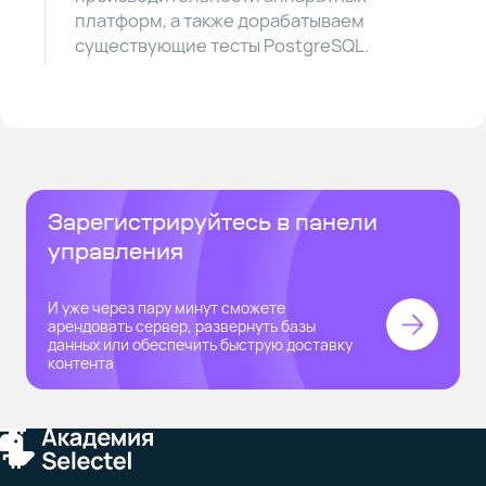
платформ, а также дорабатываем
существующие тесты PostgreSQL.
Зарегистрируйтесь в панели
управления
И уже через пару минут сможете
арендовать сервер, развернуть базы
данных или обеспечить быструю доставку
контента