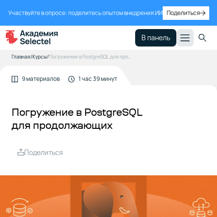
Участвуйте в опросе: поделитесь опытом внедрения ИИ
Поделиться
В панель
Главная
Курсы
Погружение в PostgreSQL для продолжающих
9 материалов
1 час 39 минут
Погружение в PostgreSQL
для продолжающих
Поделиться