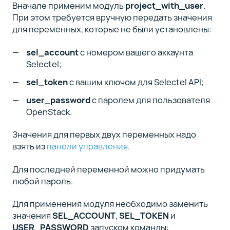
Вначале применим модуль
project_with_user
.
При этом требуется вручную передать значения
для переменных, которые не были установлены:
sel_account
с номером вашего аккаунта
Selectel;
sel_token
с вашим ключом для Selectel API;
user_password
с паролем для пользователя
OpenStack.
Значения для первых двух переменных надо
взять из
панели управления
.
Для последней переменной можно придумать
любой пароль.
Для применения модуля необходимо заменить
значения
SEL_ACCOUNT
,
SEL_TOKEN
и
USER_PASSWORD
запуском команды: