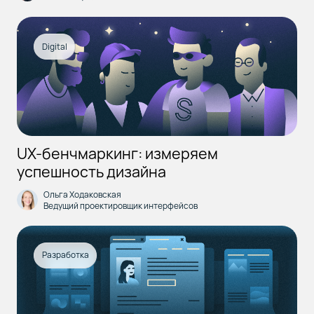
Digital
UX-бенчмаркинг: измеряем
успешность дизайна
Ольга Ходаковская
Ведущий проектировщик интерфейсов
Разработка