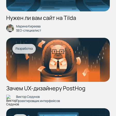
Нужен ли вам сайт на Tilda
Марина Киреева
SEO-специалист
Разработка
Зачем UX-дизайнеру PostHog
Виктор Седунов
Проектировщик интерфейсов