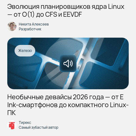
Эволюция планировщиков ядра Linux
— от O(1) до CFS и EEVDF
Никита Алексеев
Разработчик
Железо
Необычные девайсы 2026 года — от E
Ink-смартфонов до компактного Linux-
ПК
Тирекс
Самый зубастый автор