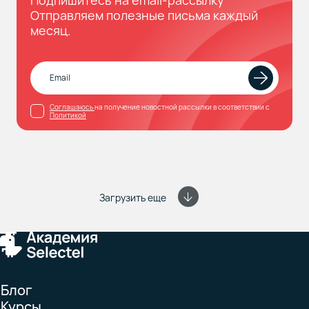
Подпишитесь на email-рассылку
Отправляем полезные письма каждый
месяц.
Соглашаюсь
на получение новостной рассылки в соответствии с
Политикой
Загрузить еще
Блог
Курсы