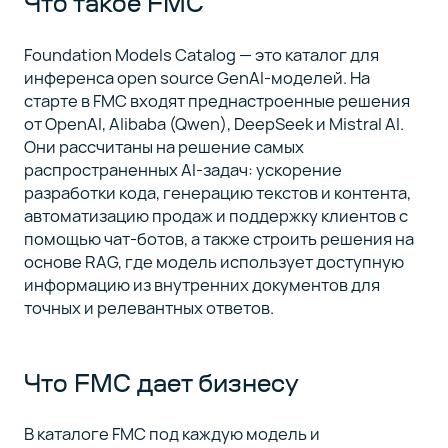
Что такое FMC
Foundation Models Catalog — это каталог для
инференса open source GenAI-моделей. На
старте в FMC входят преднастроенные решения
от OpenAI, Alibaba (Qwen), DeepSeek и Mistral AI.
Они рассчитаны на решение самых
распространенных AI-задач: ускорение
разработки кода, генерацию текстов и контента,
автоматизацию продаж и поддержку клиентов с
помощью чат-ботов, а также строить решения на
основе RAG, где модель использует доступную
информацию из внутренних документов для
точных и релевантных ответов.
Что FMC дает бизнесу
В каталоге FMC под каждую модель и