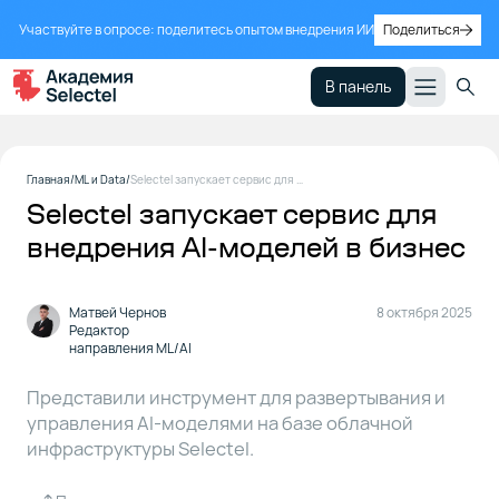
Участвуйте в опросе: поделитесь опытом внедрения ИИ
Поделиться
В панель
Что
1
Главная
ML и Data
Selectel запускает сервис для внедрения AI-моделей в бизнес
такое
Selectel запускает сервис для
FMC
внедрения AI-моделей в бизнес
Что FMC
2
дает
Матвей Чернов
8 октября 2025
бизнесу
Редактор
направления ML/AI
Как
Представили инструмент для развертывания и
3
подключить
управления AI-моделями на базе облачной
инфраструктуры Selectel.