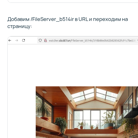
Добавим /FileServer_b514ir в URL и переходим на
страницу: