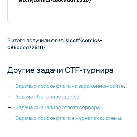
В итоге получили флаг:
slcctf{comics-
c86cddd72510}
.
Другие задачи CTF-турнира
Задача о поиске флага на зараженном сайте
.
Задача об анализе адреса
.
Задача об анализе ответа сервера
.
Задача о поиске флага в журналах системы
.