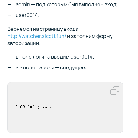
admin — под которым был выполнен вход;
user0014.
Вернемся на страницу входа
http://watcher.slcctf.fun/
и заполним форму
авторизации:
в поле логина вводим user0014;
а в поле пароля — следущее:
‘ OR 1=1 ; -- -