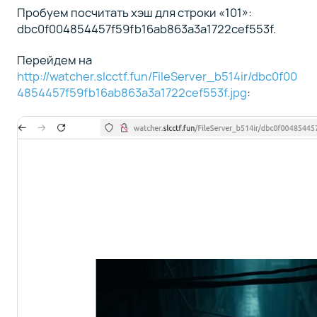
Пробуем посчитать хэш для строки «101»:
dbc0f004854457f59fb16ab863a3a1722cef553f.
Перейдем на
http://watcher.slcctf.fun/FileServer_b514ir/dbc0f00
4854457f59fb16ab863a3a1722cef553f.jpg
: