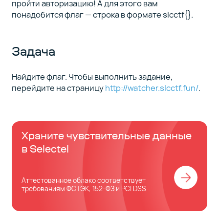
пройти авторизацию! А для этого вам
понадобится флаг — строка в формате slcctf{}.
Задача
Найдите флаг. Чтобы выполнить задание,
перейдите на страницу
http://watcher.slcctf.fun/
.
Храните чувствительные данные
в Selectel
Аттестованное облако cоответствует
требованиям ФСТЭК, 152-ФЗ и PCI DSS