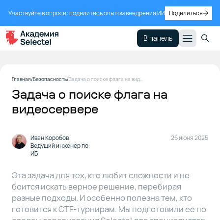
Участвуйте в опросе: поделитесь опытом внедрения ИИ
Поделиться
В панель
Условие
1
Главная
Безопасность
Задача о поиске флага на видеосервере
Задача о поиске флага на
видеосервере
Задача
2
Иван Коробов
26 июня 2025
Ведущий инженер по
Решение
3
ИБ
Эта задача для тех, кто любит сложности и не
боится искать верное решение, перебирая
Другие
4
задачи
разные подходы. И особенно полезна тем, кто
CTF-
готовится к CTF-турнирам. Мы подготовили ее по
турнира