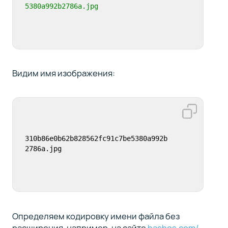
5380a992b2786a.jpg
Видим имя изображения:
310b86e0b62b828562fc91c7be5380a992b
2786a.jpg
Определяем кодировку имени файла без
расширения, например, на сайте
hashes.com/
.