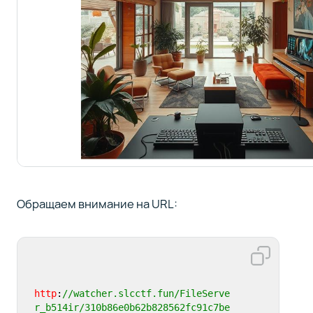
Обращаем внимание на URL:
http
:
//watcher.slcctf.fun/FileServe
r_b514ir/310b86e0b62b828562fc91c7be