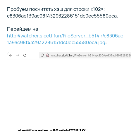
Пробуем посчитать хэш для строки «102»:
c8306ae139ac98f432932286151dc0ec55580eca.
Перейдем на
http://watcher.slcctf.fun/FileServer_b514ir/c8306ae
139ac98f432932286151dc0ec55580eca.jpg
: