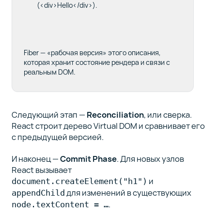
(
<div>Hello</div>
).
Fiber — «рабочая версия» этого описания,
которая хранит состояние рендера и связи с
реальным DOM.
Следующий этап —
Reconciliation
, или сверка.
React строит дерево Virtual DOM и сравнивает его
с предыдущей версией.
И наконец —
Commit Phase
. Для новых узлов
React вызывает
и
document.createElement("h1")
для изменений в существующих
appendChild
.
node.textContent = …