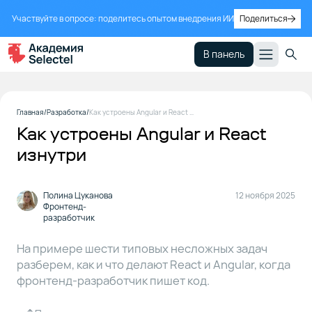
Участвуйте в опросе: поделитесь опытом внедрения ИИ
Поделиться
В панель
Почему я
1
Главная
Разработка
Как устроены Angular и React изнутри
усомнилась в
Как устроены Angular и React
непогрешимости
Angular
изнутри
Задача 1: как
2
Полина Цуканова
12 ноября 2025
генерируется
Фронтенд-
разработчик
компонент в
DOM
На примере шести типовых несложных задач
разберем, как и что делают React и Angular, когда
Задача 2: как
3
фронтенд-разработчик пишет код.
работать с
асинхронными