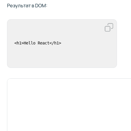
Результат в DOM:
<h1>Hello React</h1>