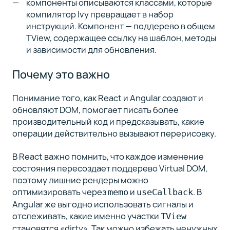
компоненты описываются классами, которые
компилятор Ivy превращает в набор
инструкций. Компонент — поддерево в общем
TView, содержащее ссылку на шаблон, методы
и зависимости для обновления.
Почему это важно
Понимание того, как React и Angular создают и
обновляют DOM, помогает писать более
производительный код и предсказывать, какие
операции действительно вызывают перерисовку.
В React важно помнить, что каждое изменение
состояния пересоздает поддерево Virtual DOM,
поэтому лишние рендеры можно
оптимизировать через
и
. В
memo
useCallback
Angular же выгодно использовать сигналы и
отслеживать, какие именно участки
TView
становятся «dirty». Так можно избежать ненужных