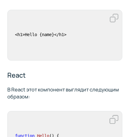
<h1>Hello {name}</h1>
React
В React этот компонент выглядит следующим
образом:
function
Hello
(
) {
