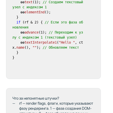
    ɵɵ
text
(
1
); 
// Создаем текстовый 
узел с индексом 1 
    ɵɵ
elementEnd
();   

  }

if
 (rf & 
2
) { 
// Если это фаза об
новления 
    ɵɵ
advance
(
1
); 
// Переходим к уз
лу с индексом 1 (текстовый узел) 
    ɵɵ
textInterpolate1
(
"Hello "
, ct
x.
name
(), 
""
); 
// Обновляем текст 
  }

}
Что за непонятные штучки?
rf
— render flags, флаги, которые указывают
фазу рендеринга.
1
— фаза создания DOM-