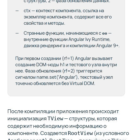
структуры,
2
— фаза обновления данных.
ctx
— контекст компонента, ссылка на
экземпляр компонента, содержит все его
свойства и методы.
Странные функции, начинающиеся с
ɵɵ
—
внутренние функции Angular Ivy Runtime,
движка рендеринга и компиляции Angular 9+.
При первом создании (
rf=1
) Angular вызывает
создание DOM-ноды
h1
и тестового узла внутри
нее. Фаза обновления (
rf=2
) триггерится
сигналом
name.set(‘Angular’)
, текстовый узел
точечно обновляется без Virtual DOM.
После компиляции приложения происходит
инициализация
— структуры, которая
TView
содержит необходимую информацию о
компоненте. Создается
(из условного
RootView