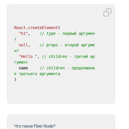
React
.
createElement
(

"h1"
,    
// type - первый аргумен
т
null
,    
// props - второй аргуме
нт  
"Hello "
, 
// children - третий ар
гумент
  name     
// children - продолжени
е третьего аргумента
)
Что такое Fiber Node?