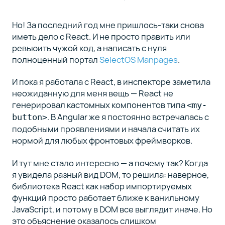
Но! За последний год мне пришлось-таки снова
иметь дело с React. И не просто править или
ревьюить чужой код, а написать с нуля
полноценный портал
SelectOS Manpages
.
И пока я работала с React, в инспекторе заметила
неожиданную для меня вещь — React не
генерировал кастомных компонентов типа
<my-
. В Angular же я постоянно встречалась с
button>
подобными проявлениями и начала считать их
нормой для любых фронтовых фреймворков.
И тут мне стало интересно — а почему так? Когда
я увидела разный вид DOM, то решила: наверное,
библиотека React как набор импортируемых
функций просто работает ближе к ванильному
JavaScript, и потому в DOM все выглядит иначе. Но
это объяснение оказалось слишком