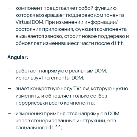
компонент представляет собой функцию,
которая возвращает поддерево компонента
Virtual DOM. При изменении информации/
состояния приложения, функция компонента
вызывается заново, строит новое поддерево и
обновляет изменившиеся части после
.
diff
Angular:
работает напрямую с реальным DOM,
используя Incremental DOM;
знает конкретную ноду
, которую нужно
TView
изменить, и обновляет только ее, без
перерисовки всего компонента;
изменения применяются напрямую в DOM
через сгенерированные инструкции, без
глобального
;
diff