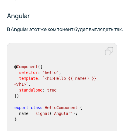
Angular
В Angular этот же компонент будет выглядеть так:
@
Component
({

selector
: 
'hello'
,

template
: 
`<h1>Hello {{ name() }}
</h1>`
,

standalone
: 
true
})

export
class
HelloComponent
 {

  name = 
signal
(
'Angular'
);

}