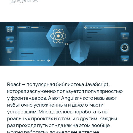
Поделиться
данными
Задача 3:
4
как
работает
жизненный
цикл
компонента
Задача 4:
5
как
работает
React — популярная библиотека JavaScript,
управление
которая заслуженно пользуется популярностью
состоянием
у фронтендеров. А вот Angular часто называют
избыточно усложненным и даже отчасти
устаревшим. Мне довелось поработать на
Задача 5: как
6
организовать
реальных проектах и с тем, и с другим, каждый
архитектуру
раз проходя путь от «да как на этом вообще
приложения
можно работать» до «человечество не