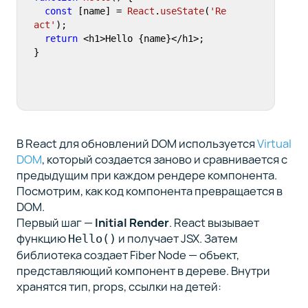
const
 [name] = 
React
.
useState
(
'Re
act'
);

return
 <h1>Hello {name}</h1>;

}
В React для обновлений DOM используется
Virtual
DOM
, который создается заново и сравнивается с
предыдущим при каждом рендере компонента.
Посмотрим, как код компонента превращается в
DOM.
Первый шаг —
Initial Render
. React вызывает
функцию
и получает JSX. Затем
Hello()
библиотека создает Fiber Node — объект,
представляющий компонент в дереве. Внутри
хранятся тип, props, ссылки на детей: