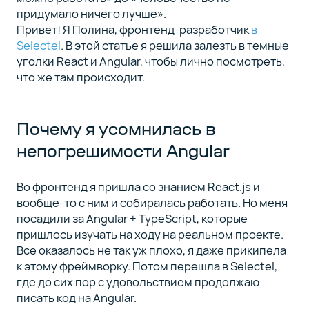
придумало ничего лучше».
Привет! Я Полина, фронтенд-разработчик
в
Задача 6: как
7
Selectel
. В этой статье я решила залезть в темные
повысить
уголки React и Angular, чтобы лично посмотреть,
производительность
что же там происходит.
Незадача:
8
почему
Почему я усомнилась в
React
непогрешимости Angular
собирается
быстрее
Angular
Во фронтенд я пришла со знанием React.js и
вообще-то с ним и собиралась работать. Но меня
посадили за Angular + TypeScript, которые
Вывод
9
пришлось изучать на ходу на реальном проекте.
Все оказалось не так уж плохо, я даже прикипела
к этому фреймворку. Потом перешла в Selectel,
где до сих пор с удовольствием продолжаю
писать код на Angular.