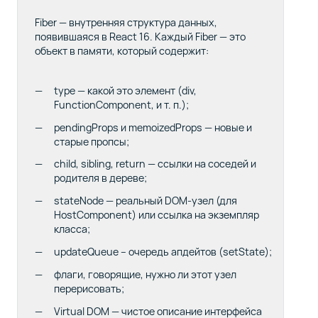
Fiber — внутренняя структура данных,
появившаяся в React 16. Каждый Fiber — это
объект в памяти, который содержит:
type
— какой это элемент (
div
,
FunctionComponent
, и т. п.);
pendingProps
и
memoizedProps
— новые и
старые пропсы;
child
,
sibling
,
return
— ссылки на соседей и
родителя в дереве;
stateNode
— реальный DOM-узел (для
HostComponent
) или ссылка на экземпляр
класса;
updateQueue
– очередь апдейтов (
setState
);
флаги, говорящие, нужно ли этот узел
перерисовать;
Virtual DOM
— чистое описание интерфейса