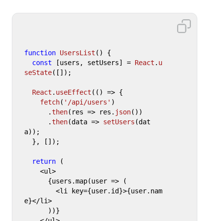
function
UsersList
(
) {

const
 [users, setUsers] = 
React
.
u
seState
([]);

React
.
useEffect
(
() =>
 {

fetch
(
'/api/users'
)

      .
then
(
res
 =>
 res.
json
())

      .
then
(
data
 =>
setUsers
(dat
a));

  }, []);

return
 (

    <ul>

      {users.map(user => (

        <li key={user.id}>{user.nam
e}</li>

      ))}

    </ul>
