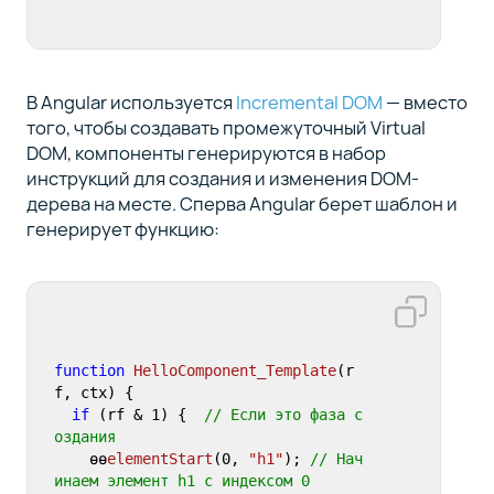
В Angular используется
Incremental DOM
— вместо
того, чтобы создавать промежуточный Virtual
DOM, компоненты генерируются в набор
инструкций для создания и изменения DOM-
дерева на месте. Сперва Angular берет шаблон и
генерирует функцию:
function
HelloComponent_Template
(
r
f, ctx
) {

if
 (rf & 
1
) {  
// Если это фаза с
оздания 
    ɵɵ
elementStart
(
0
, 
"h1"
); 
// Нач
инаем элемент h1 с индексом 0