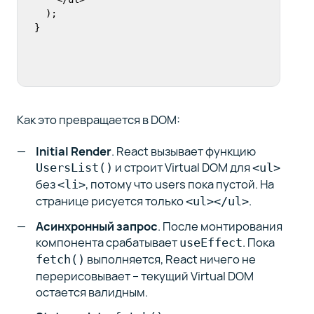
  );

}
Как это превращается в DOM:
Initial Render
. React вызывает функцию
и строит Virtual DOM для
UsersList()
<ul>
без
, потому что users пока пустой. На
<li>
странице рисуется только
.
<ul></ul>
Асинхронный запрос
. После монтирования
компонента срабатывает
. Пока
useEffect
выполняется, React ничего не
fetch()
перерисовывает – текущий Virtual DOM
остается валидным.