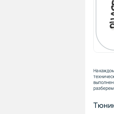
На каждом
техническ
выполнени
разберем
Тюнин