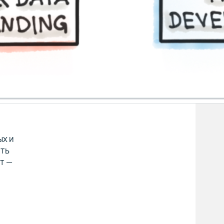
ых и
ить
т —