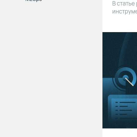
В статье
инструм