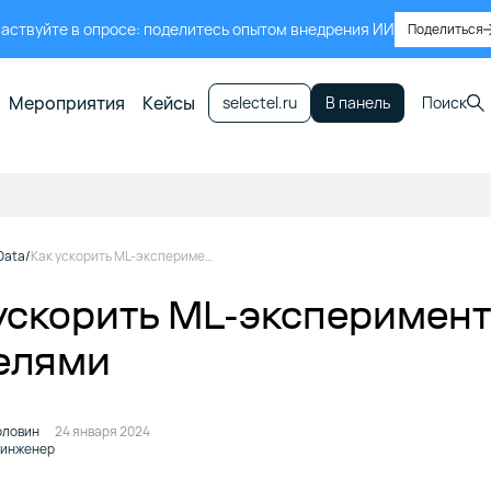
аствуйте в опросе: поделитесь опытом внедрения ИИ
Поделиться
Мероприятия
Кейсы
selectel.ru
В панель
Поиск
Data
Как ускорить ML-эксперименты и работу с моделями
ускорить ML-эксперимент
елями
оловин
24 января 2024
-инженер