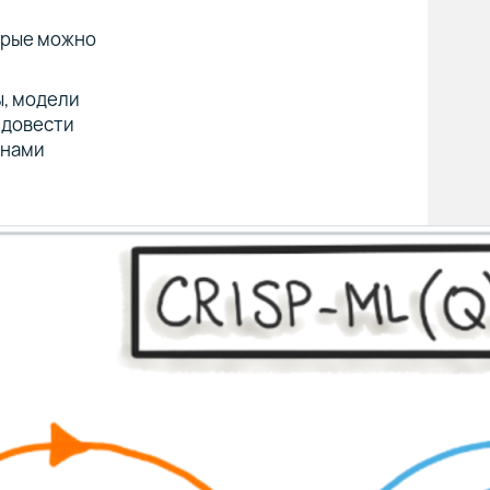
орые можно
ы, модели
 довести
енами