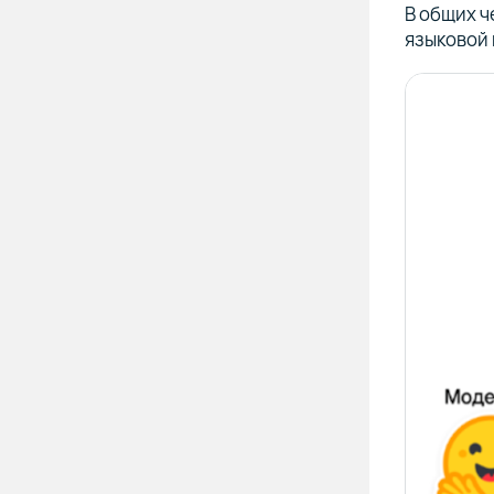
В общих 
языковой 