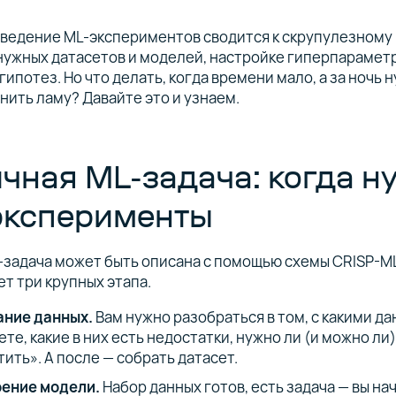
ведение ML-экспериментов сводится к скрупулезному 
нужных датасетов и моделей, настройке гиперпарамет
гипотез. Но что делать, когда времени мало, а за ночь 
ить ламу? Давайте это и узнаем.
чная ML-задача: когда 
эксперименты
задача может быть описана с помощью схемы CRISP-ML
т три крупных этапа.
ние данных.
Вам нужно разобраться в том, с какими д
те, какие в них есть недостатки, нужно ли (и можно ли)
ить». А после — собрать датасет.
ение модели.
Набор данных готов, есть задача — вы на