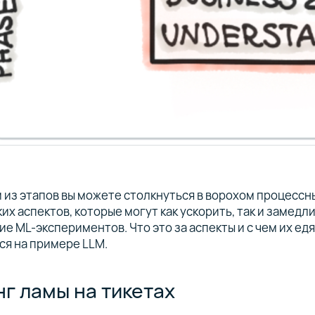
 из этапов вы можете столкнуться в ворохом процессн
их аспектов, которые могут как ускорить, так и замедл
е ML-экспериментов. Что это за аспекты и с чем их едя
ся на примере LLM.
г ламы на тикетах