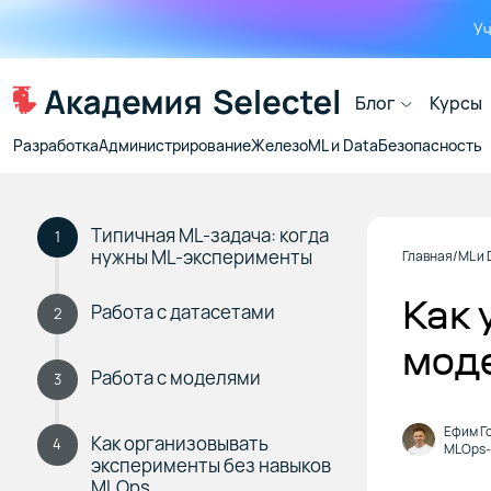
Уч
Блог
Курсы
Разработка
Администрирование
Железо
ML и Data
Безопасность
Типичная ML-задача: когда
1
нужны ML-эксперименты
Главная
ML и 
Как 
Работа с датасетами
2
мод
Работа с моделями
3
Ефим Г
Как организовывать
4
MLOps
эксперименты без навыков
MLOps