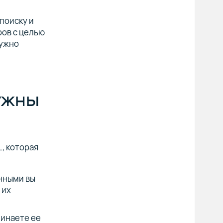
поиску и
ров с целью
нужно
нужны
, которая
анными вы
 их
чинаете ее