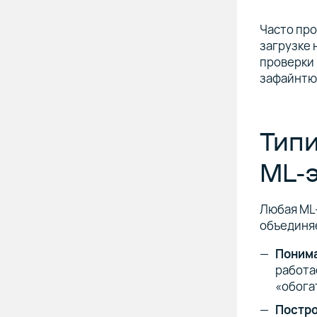
Часто про
загрузке 
проверки 
зафайнтюн
Типи
ML-
Любая ML-
объединяе
Понима
работае
«обогат
Постро