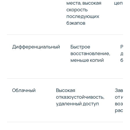
места, высокая
цепочк
скорость
последующих
бэкапов
Дифференциальный
Быстрое
Рос
восстановление,
диф
меньше копий
бэк
Облачный
Высокая
Завис
отказоустойчивость,
от инт
удаленный доступ
возмо
расхо