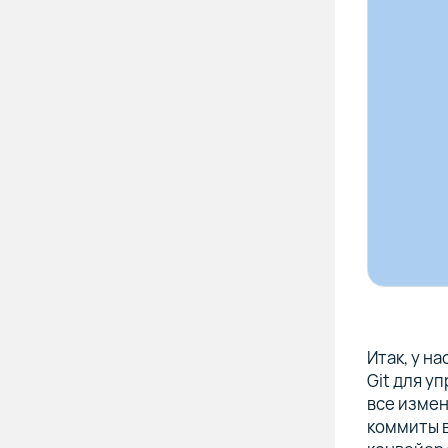
Итак, у на
Git для у
все изме
коммиты в