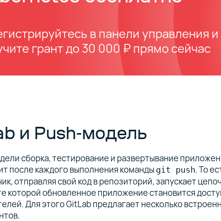
егистрируйтесь в панели управления и
чите грант до 30 000 ₽ прямо сейчас
ab и Push‑модель
дели сборка, тестирование и развертывание приложен
ит после каждого выполнения команды
. То ес
git push
ик, отправляя свой код в репозиторий, запускает цепоч
те которой обновленное приложение становится дост
елей. Для этого GitLab предлагает несколько встроен
нтов.