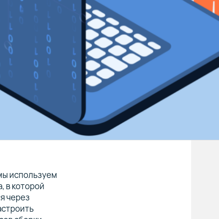
я мы используем
, в которой
я через
астроить