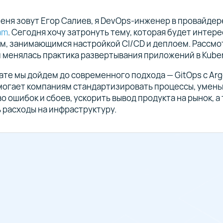
еня зовут Егор Салиев, я DevOps-инженер в провайдер
eam
. Сегодня хочу затронуть тему, которая будет интер
, занимающимся настройкой CI/CD и деплоем. Рассмот
менялась практика развертывания приложений в Kuber
ате мы дойдем до современного подхода — GitOps с Arg
могает компаниям стандартизировать процессы, умен
о ошибок и сбоев, ускорить вывод продукта на рынок, а
 расходы на инфраструктуру.