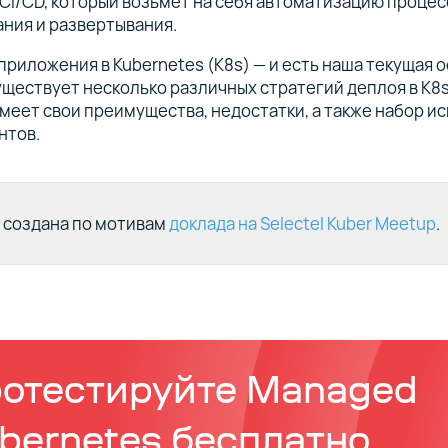
CI/CD, который возьмет на себя автоматизацию процес
ния и развертывания.
приложения в Kubernetes (K8s) — и есть наша текущая 
уществует несколько различных стратегий деплоя в K8s
меет свои преимущества, недостатки, а также набор 
нтов.
 создана по мотивам
доклада на Selectel Kuber Meetup
.
отестируйте Managed
bernetes бесплатно