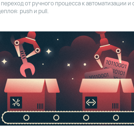
переход от ручного процесса к автоматизации и 
еплоя: push и pull.