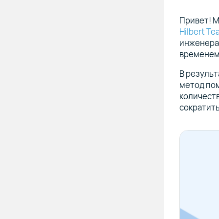
Привет! М
Hilbert T
инженерам
временем 
В результ
метод по
количеств
сократить