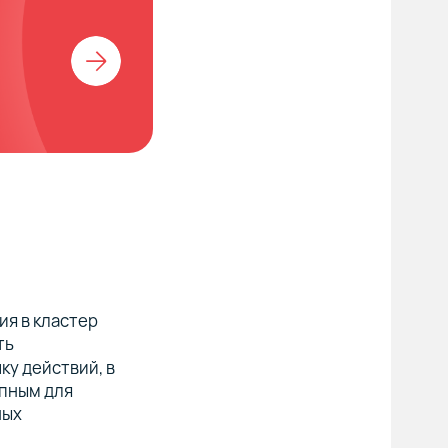
ия в кластер
ть
ку действий, в
упным для
ных