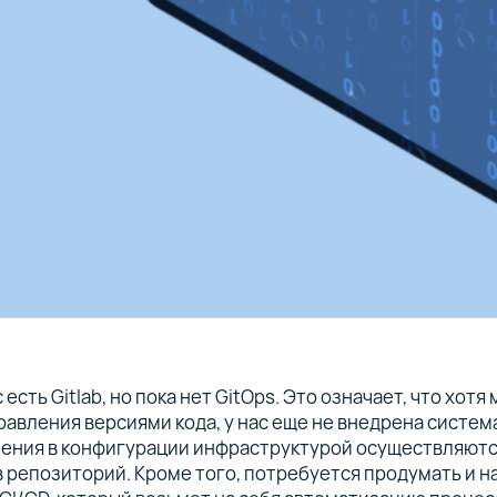
с есть Gitlab, но пока нет GitOps. Это означает, что хот
правления версиями кода, у нас еще не внедрена система
нения в конфигурации инфраструктурой осуществляютс
 репозиторий. Кроме того, потребуется продумать и н