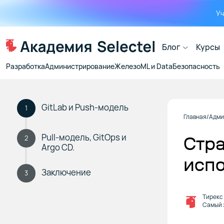
Уч
Блог
Курсы
Разработка
Администрирование
Железо
ML и Data
Безопасность
GitLab и Push‑модель
1
Главная
Адми
Pull-модель, GitOps и
Стра
2
Argo CD.
исп
Заключение
3
Тирекс
Самый 