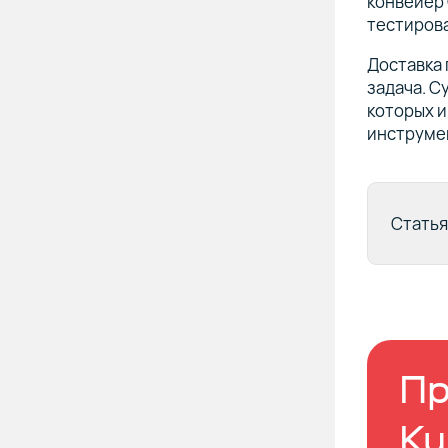
конвейер 
тестирова
Доставка 
задача. С
которых и
инструме
Статья
Пр
Ku