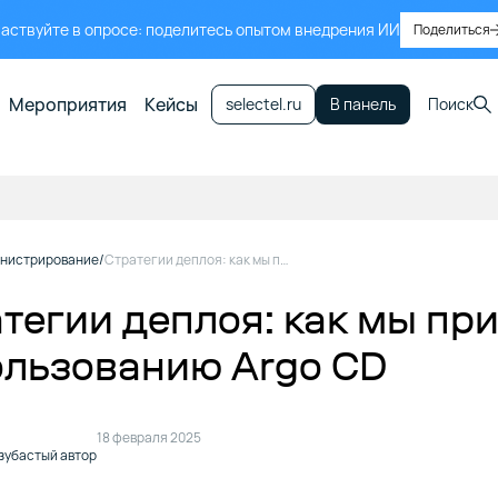
аствуйте в опросе: поделитесь опытом внедрения ИИ
Поделиться
Мероприятия
Кейсы
selectel.ru
В панель
Поиск
нистрирование
Стратегии деплоя: как мы пришли к использованию Argo CD
тегии деплоя: как мы пр
ользованию Argo CD
18 февраля 2025
зубастый автор