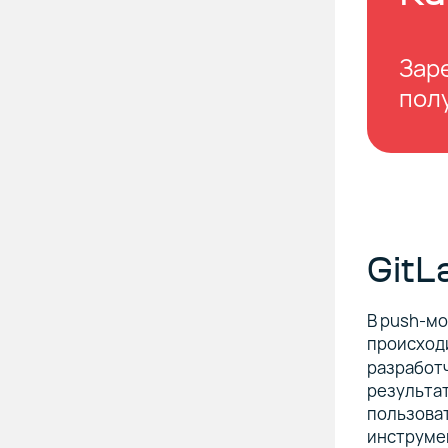
Зар
полу
GitL
В push‑мо
происход
разработч
результа
пользоват
инструме