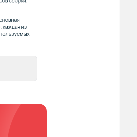
сов сборки,
основная
, каждая из
используемых