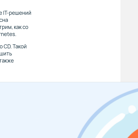
е IT-решений
есна
рим, как со
netes.
o CD. Такой
ьшить
 также