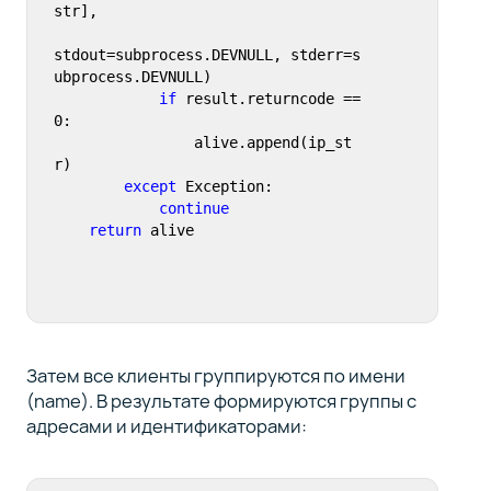
str],

stdout=subprocess.DEVNULL, stderr=s
ubprocess.DEVNULL)

if
 result.returncode == 
0
:

                alive.append(ip_st
r)

except
 Exception:

continue
return
 alive
Затем все клиенты группируются по имени
(name). В результате формируются группы с
адресами и идентификаторами: