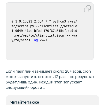
0 1,9,15,21 2,3,4 7 * python3 /way/
to/script.py --clientlist //6ef4e6a
1-9d49-47ac-bfed-170f67a815cf.selcd
n.net/way/to/clientlist.json >> /wa
y/to/scan1.
log
 2>&1
Если пайплайн занимает около 20 часов, cron
может запустить его хоть 12 раз — но результат
будет лишь один. Каждый этап запускает
следующий через at.
Читайте также