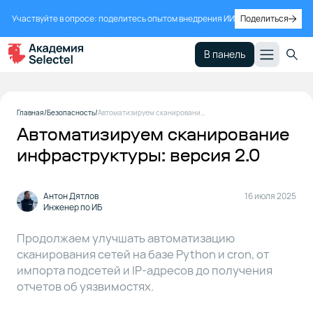
Участвуйте в опросе: поделитесь опытом внедрения ИИ
Поделиться
В панель
Требования
1
Главная
Безопасность
Автоматизируем сканирование инфраструктуры: версия 2.0
к коду
Автоматизируем сканирование
инфраструктуры: версия 2.0
Как это
2
выглядело
в первой
Антон Дятлов
16 июля 2025
версии
Инженер по ИБ
Продолжаем улучшать автоматизацию
Архитектура
3
сканирования сетей на базе Python и cron, от
v2.0
импорта подсетей и IP-адресов до получения
отчетов об уязвимостях.
Итоги и
4