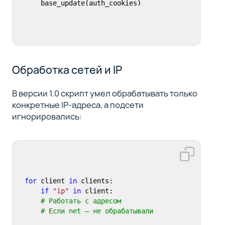
    base_update(auth_cookies)
Обработка сетей и IP
В версии 1.0 скрипт умел обрабатывать только
конкретные IP-адреса, а подсети
игнорировались:
for
 client 
in
 clients:

if
"ip"
in
 client:

# Работать с адресом
# Если net — не обрабатывали