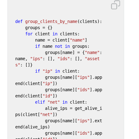
def
group_clients_by_name
(
clients
):

    groups = {}

for
 client 
in
 clients:

        name = client[
"name"
]

if
 name 
not
in
 groups:

            groups[name] = {
"name"
: 
name, 
"ips"
: [], 
"ids"
: [], 
"asset
s"
: []}

if
"ip"
in
 client:

            groups[name][
"ips"
].app
end(client[
"ip"
])

            groups[name][
"ids"
].app
end(client[
"id"
])

elif
"net"
in
 client:

            alive_ips = get_alive_i
ps(client[
"net"
])

            groups[name][
"ips"
].ext
end(alive_ips)

            groups[name][
"ids"
].app