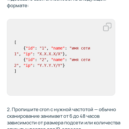
формате:
[
{
"id"
:
"1"
,
"name"
:
"имя сети 
1"
,
"ip"
:
"X.X.X.X/X"
}
,
{
"id"
:
"2"
,
"name"
:
"имя сети 
2"
,
"ip"
:
"Y.Y.Y.Y/Y"
}
]
2. Пропишите cron с нужной частотой — обычно
сканирование занимает от 6 до 48 часов
зависимости от размера подсети или количества