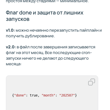
простоя между стадиями — минимальное.
Флаг done и защита от лишних
запусков
v1.0:
можно нечаянно перезапустить пайплайн и
получить дублирование.
v2.0:
в файл после завершения записывается
флаг на этот месяц
.
Все последующие cron-
запуски ничего не делают до следующего
месяца:
{
"done"
: true, 
"month"
: 
"202507"
}