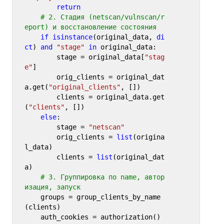
return
# 2. Стадия (netscan/vulnscan/r
eport) и восстановление состояния
if
isinstance
(original_data, 
di
ct
) 
and
"stage"
in
 original_data:

        stage = original_data[
"stag
e"
]

        orig_clients = original_dat
a.get(
"original_clients"
, [])

        clients = original_data.get
(
"clients"
, [])

else
:

        stage = 
"netscan"
        orig_clients = 
list
(origina
l_data)

        clients = 
list
(original_dat
a)

# 3. Группировка по name, автор
изация, запуск
    groups = group_clients_by_name
(clients)

    auth_cookies = authorization()
