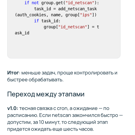
if
not
 group.get(
"id_netscan"
):

        task_id = add_netscan_task
(auth_cookies, name, group[
"ips"
])

if
 task_id:

            group[
"id_netscan"
] = t
ask_id
Итог
: меньше задач, проще контролировать и
быстрее обрабатывать.
Переход между этапами
v1.0:
тесная связка с cron, а ожидание — по
расписанию. Если netscan закончился быстро —
допустим, за 10 минут, то следующий этап
придется ожидать еще шесть часов.