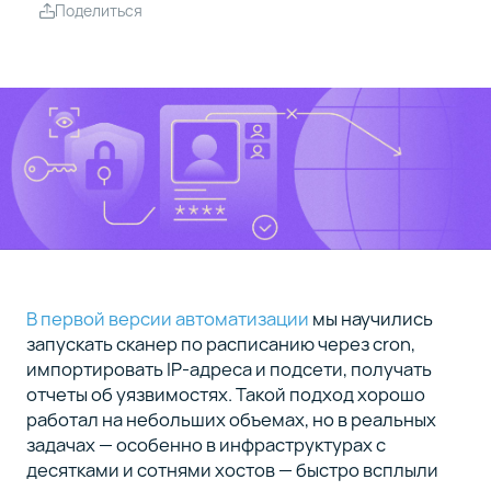
преимущества
Поделиться
v2.0
В первой версии автоматизации
мы научились
запускать сканер по расписанию через cron,
импортировать IP-адреса и подсети, получать
отчеты об уязвимостях. Такой подход хорошо
работал на небольших объемах, но в реальных
задачах — особенно в инфраструктурах с
десятками и сотнями хостов — быстро всплыли