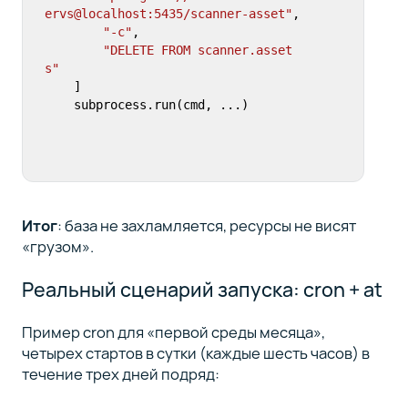
ervs@localhost:5435/scanner-asset"
,

"-c"
,

"DELETE FROM scanner.asset
s"
    ]

    subprocess.run(cmd, ...)
Итог
: база не захламляется, ресурсы не висят
«грузом».
Реальный сценарий запуска: cron + at
Пример cron для «первой среды месяца»,
четырех стартов в сутки (каждые шесть часов) в
течение трех дней подряд: