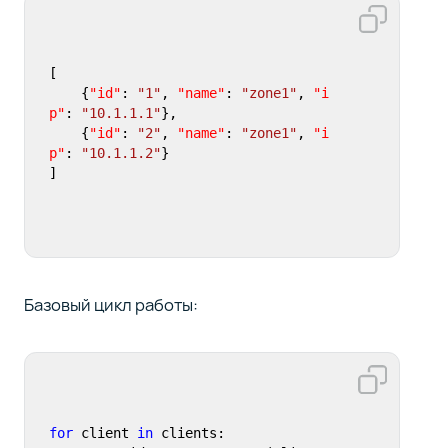
[
{
"id"
:
"1"
,
"name"
:
"zone1"
,
"i
p"
:
"10.1.1.1"
}
,
{
"id"
:
"2"
,
"name"
:
"zone1"
,
"i
p"
:
"10.1.1.2"
}
]
Базовый цикл работы:
for
 client 
in
 clients:
