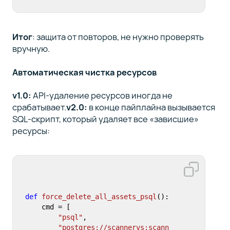
Итог
: защита от повторов, не нужно проверять
вручную.
Автоматическая чистка ресурсов
v1.0:
API-удаление ресурсов иногда не
срабатывает.
v2.0:
в конце пайплайна вызывается
SQL-скрипт, который удаляет все «зависшие»
ресурсы:
def
force_delete_all_assets_psql
():

    cmd = [

"psql"
,

"postgres://scannervs:scann