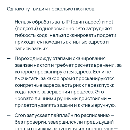
Однако тут видим несколько нюансов.
Нельзя обрабатывать IP (один адрес) и net
(подсети) одновременно. Это затрудняет
гибкость кода: нельзя сканировать подсети,
приходится находить активные адреса и
записывать их.
Переход между этапами сканирования
завязан на cron и требует расчета времени, за
которое просканируются адреса. Если не
высчитать, за какое время просканируются
конкретные адреса, есть риск перезапуска
кода после завершения процесса. Это
чревато лишними ручными действиями —
придется удалять задачи и активы вручную.
Cron запускает пайплайн по расписанию —
без проверки, завершился ли предыдущий
этап, и с риском запуститься «в холостую» —