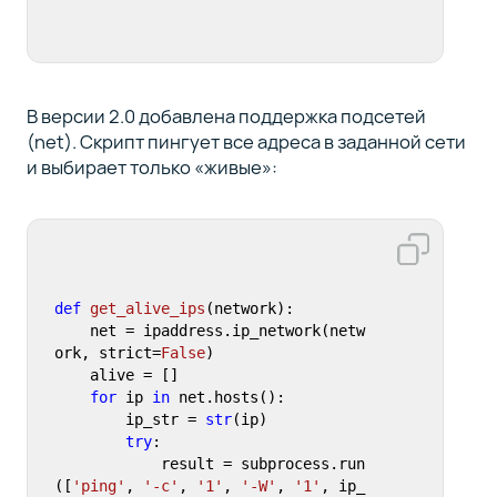
В версии 2.0 добавлена поддержка подсетей
(net). Скрипт пингует все адреса в заданной сети
и выбирает только «живые»:
def
get_alive_ips
(
network
):

    net = ipaddress.ip_network(netw
ork, strict=
False
)

    alive = []

for
 ip 
in
 net.hosts():

        ip_str = 
str
(ip)

try
:

            result = subprocess.run
([
'ping'
, 
'-c'
, 
'1'
, 
'-W'
, 
'1'
, ip_