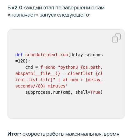
В
v2.0
каждый этап по завершению сам
«назначает» запуск следующего:
def
schedule_next_run
(
delay_seconds
=
120
):

    cmd = 
f'echo "python3 
{os.path.
abspath(__file__)}
 --clientlist 
{cl
ient_list_file}
" | at now + 
{delay_
seconds//
60
}
 minutes'
    subprocess.run(cmd, shell=
True
)
Итог:
скорость работы максимальная, время