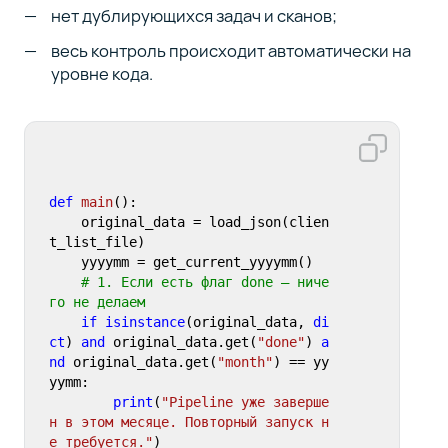
нет дублирующихся задач и сканов;
весь контроль происходит автоматически на
уровне кода.
def
main
():

    original_data = load_json(clien
t_list_file)

    yyyymm = get_current_yyyymm()

# 1. Если есть флаг done — ниче
го не делаем
if
isinstance
(original_data, 
di
ct
) 
and
 original_data.get(
"done"
) 
a
nd
 original_data.get(
"month"
) == yy
yymm:

print
(
"Pipeline уже заверше
н в этом месяце. Повторный запуск н
е требуется."
)
