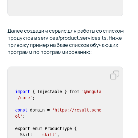
Далее создадим сервис для работы со списком
продуктов в services/product.services.ts. Ниже
привожу пример на базе списков обучающих
программ по программированию:
import
 { Injectable } from 
'@angula
r/core'
;

const
 domain = 
'https://result.scho
ol'
;

export enum ProductType {

  Skill = 
'skill'
,
