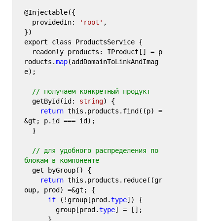
@Injectable({

  providedIn: 
'root'
,

})

export class ProductsService {

  readonly products: IProduct[] = p
roducts.
map
(addDomainToLinkAndImag
e);

// получаем конкретный продукт
  getById(id: 
string
) {

return
 this.products.find((p) =
&gt; p.id === id);

  }

// для удобного распределения по 
блокам в компоненте
  get byGroup() {

return
 this.products.reduce((gr
oup, prod) =&gt; {

if
 (!group[prod.
type
]) {

        group[prod.
type
] = [];

      }
