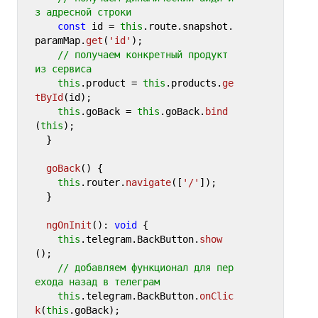
з адресной строки
const
 id = 
this
.
route
.
snapshot
.
paramMap
.
get
(
'id'
);

// получаем конкретный продукт 
из сервиса
this
.
product
 = 
this
.
products
.
ge
tById
(id);

this
.
goBack
 = 
this
.
goBack
.
bind
(
this
);

  }

goBack
(
) {

this
.
router
.
navigate
([
'/'
]);

  }

ngOnInit
(): 
void
 {

this
.
telegram
.
BackButton
.
show
();

// добавляем функционал для пер
ехода назад в телеграм
this
.
telegram
.
BackButton
.
onClic
k
(
this
.
goBack
);
