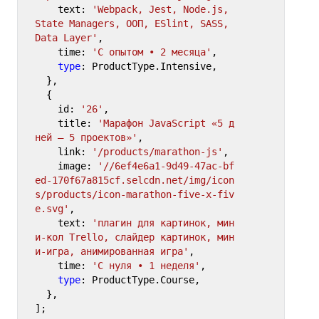
    text: 
'Webpack, Jest, Node.js, 
State Managers, ООП, ESlint, SASS, 
Data Layer'
,

    time: 
'С опытом • 2 месяца'
,

type
: ProductType.Intensive,

  },

  {

    id: 
'26'
,

    title: 
'Марафон JavaScript «5 д
ней — 5 проектов»'
,

    link: 
'/products/marathon-js'
,

    image: 
'//6ef4e6a1-9d49-47ac-bf
ed-170f67a815cf.selcdn.net/img/icon
s/products/icon-marathon-five-x-fiv
e.svg'
,

    text: 
'плагин для картинок, мин
и-кол Trello, слайдер картинок, мин
и-игра, анимированная игра'
,

    time: 
'С нуля • 1 неделя'
,

type
: ProductType.Course,

  },

];
