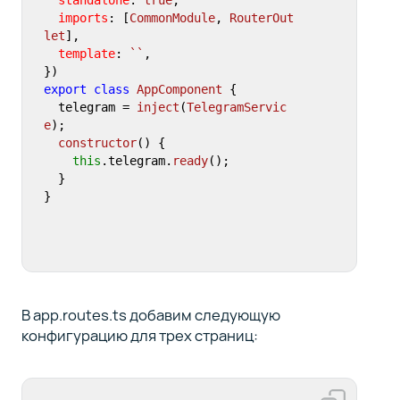
imports
: [
CommonModule
, 
RouterOut
let
],

template
: 
``
,

export
class
AppComponent
 {

  telegram = 
inject
(
TelegramServic
e
);

constructor
(
) {

this
.
telegram
.
ready
();

  }

}
В app.routes.ts добавим следующую
конфигурацию для трех страниц: