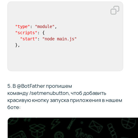
"type"
:
"module"
,
"scripts"
:
{
"start"
:
"node main.js"
}
,
5. В @BotFather пропишем
команду /setmenubutton, чтоб добавить
красивую кнопку запуска приложения в нашем
боте: