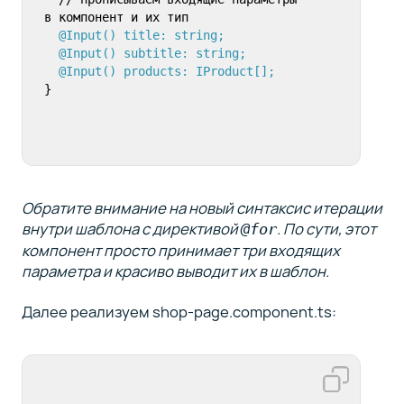
  @Input() title: string;
  @Input() subtitle: string;
  @Input() products: IProduct[];
}
Обратите внимание на новый синтаксис итерации
внутри шаблона с директивой
. По сути, этот
@for
компонент просто принимает три входящих
параметра и красиво выводит их в шаблон.
Далее реализуем shop-page.component.ts: