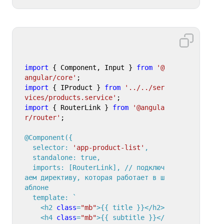
import
 { Component, Input } 
from
'@
angular/core'
import
 { IProduct } 
from
'../../ser
vices/products.service'
import
 { RouterLink } 
from
'@angula
r/router'
;

@Component(
{

  selector: 
'app-product-list'
,

  standalone: true,

  imports: [RouterLink], // подключ
аем директиву, которая работает в ш
аблоне

  template: `

    <h2 
class
=
"mb"
>{{ title }}</h2>

    <h4 
class
=
"mb"
>{{ subtitle }}</