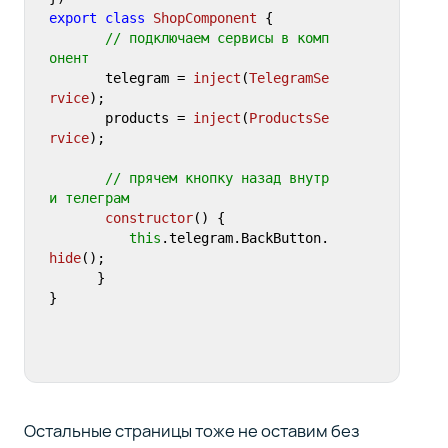
export
class
ShopComponent
 {

// подключаем сервисы в комп
онент
       telegram = 
inject
(
TelegramSe
rvice
);

       products = 
inject
(
ProductsSe
rvice
);

// прячем кнопку назад внутр
и телеграм
constructor
(
) {

this
.
telegram
.
BackButton
.
hide
();

      }

}
Остальные страницы тоже не оставим без