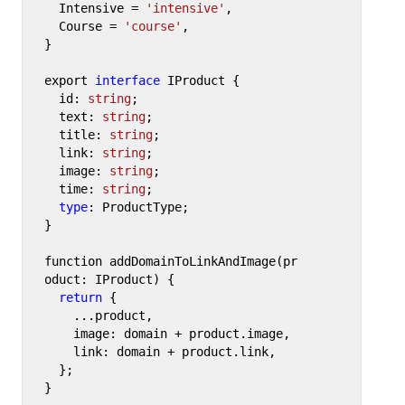
  Intensive = 
'intensive'
,

  Course = 
'course'
,

}

export 
interface
 IProduct {

  id: 
string
;

  text: 
string
;

  title: 
string
;

  link: 
string
;

  image: 
string
;

  time: 
string
;

type
: ProductType;

}

function addDomainToLinkAndImage(pr
oduct: IProduct) {

return
 {

    ...product,

    image: domain + product.image,

    link: domain + product.link,

  };

}
