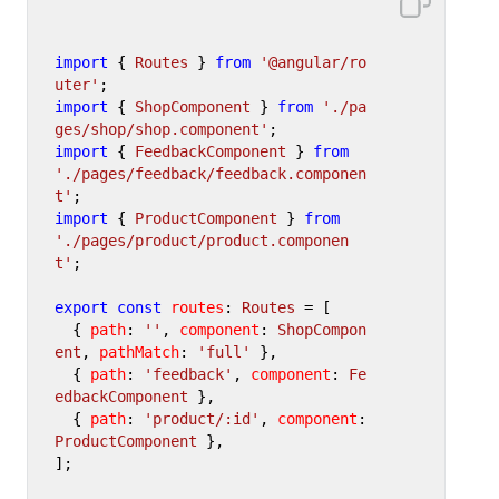
import
 { 
Routes
 } 
from
'@angular/ro
uter'
import
 { 
ShopComponent
 } 
from
'./pa
ges/shop/shop.component'
import
 { 
FeedbackComponent
 } 
from
'./pages/feedback/feedback.componen
t'
import
 { 
ProductComponent
 } 
from
'./pages/product/product.componen
t'
;

export
const
routes
: 
Routes
 = [

  { 
path
: 
''
, 
component
: 
ShopCompon
ent
, 
pathMatch
: 
'full'
 },

  { 
path
: 
'feedback'
, 
component
: 
Fe
edbackComponent
 },

  { 
path
: 
'product/:id'
, 
component
: 
ProductComponent
 },

];