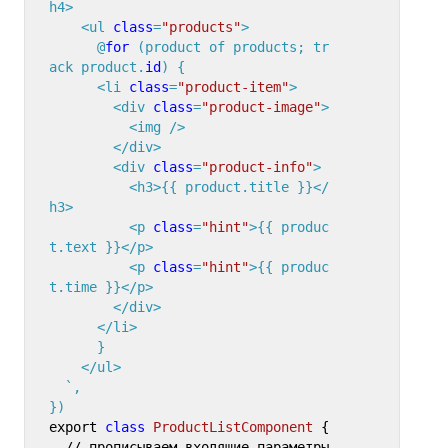
h4>

    <ul 
class
=
"products"
>

      @
for
 (
product of products; tr
ack product.
id
) {

      <li 
class
=
"product-item"
>

        <div 
class
=
"product-image"
>

          <img />

        </div>

        <div 
class
=
"product-info"
>

          <h3>{{ product.title }}</
h3>

          <p 
class
=
"hint"
>{{ produc
t.text }}</p>

          <p 
class
=
"hint"
>{{ produc
t.time }}</p>

        </div>

      </li>

      }

    </ul>

  `,

}
)
export 
class
ProductListComponent
 {

  // прописываем входящие параметры 