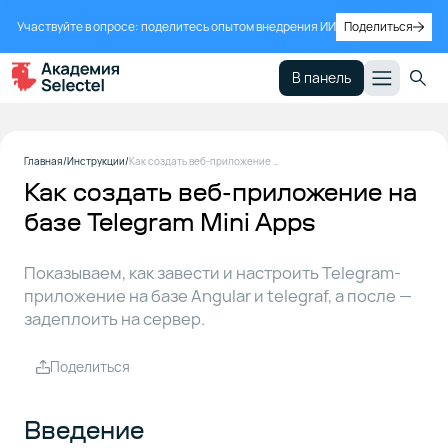
Участвуйте в опросе: поделитесь опытом внедрения ИИ
Поделиться
В панель
Введение
1
Главная
Инструкции
Как создать веб-приложение на базе Telegram Mini Apps
Как создать веб-приложение на
базе Telegram Mini Apps
Инициализация
2
бота
Показываем, как завести и настроить Telegram-
приложение на базе Angular и telegraf, а после —
Создание
3
задеплоить на сервер.
веб-
приложения
Поделиться
на Angular
Введение
Деплой
4