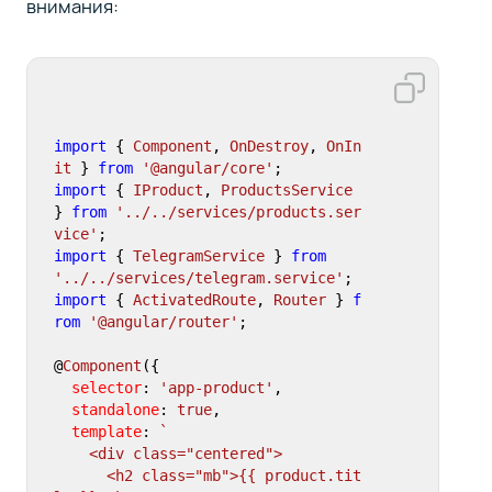
внимания:
import
 { 
Component
, 
OnDestroy
, 
OnIn
it
 } 
from
'@angular/core'
import
 { 
IProduct
, 
ProductsService
} 
from
'../../services/products.ser
vice'
import
 { 
TelegramService
 } 
from
'../../services/telegram.service'
import
 { 
ActivatedRoute
, 
Router
 } 
f
rom
'@angular/router'
;

@
Component
({

selector
: 
'app-product'
,

standalone
: 
true
,

template
: 
`

    <div class="centered">

      <h2 class="mb">{{ product.tit