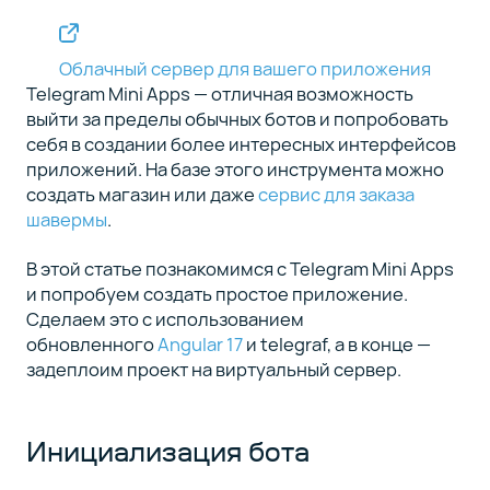
фронтенда
с Firebase
Облачный сервер для вашего приложения
Связка бота
Telegram Mini Apps — отличная возможность
5
и веб-
выйти за пределы обычных ботов и попробовать
приложения
себя в создании более интересных интерфейсов
приложений. На базе этого инструмента можно
создать магазин или даже
сервис для заказа
Деплой
6
шавермы
.
проекта
на
В этой статье познакомимся с Telegram Mini Apps
облачный
и попробуем создать простое приложение.
сервер
Сделаем это с использованием
обновленного
Angular 17
и telegraf, а в конце —
Заключение
7
задеплоим проект на виртуальный сервер.
Инициализация бота