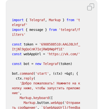
import
 { 
Telegraf
, 
Markup
 } 
from
't
elegraf'
import
 { message } 
from
'telegraf/f
ilters'
const
 token = 
'6908588510:AAGJ8Lhf_
ItjNl9gQoCnK7IejRWQHWpPfiE'
const
 webAppUrl = 
'https://vk.com/'
const
 bot = 
new
Telegraf
(token)

bot.
command
(
'start'
, (ctx) =&gt; {

  ctx.
reply
(

'Добро пожаловать! Нажмите на к
нопку ниже, чтобы запустить приложе
ние'
,

Markup
.
keyboard
([

Markup
.
button
.
webApp
(
'Отправи
ть сообщение'
, 
`
${webAppUrl}
/feedba