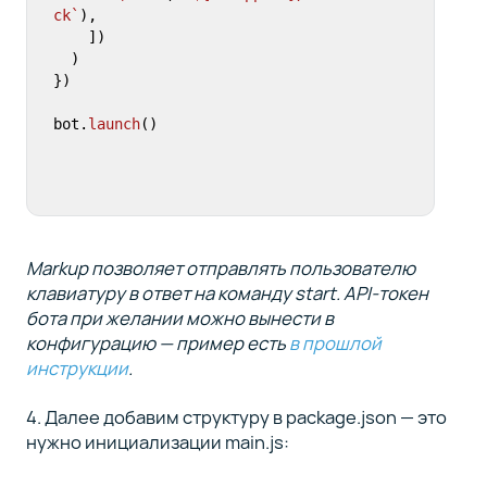
ck`
),

    ])

  )

})

bot.
launch
()
Markup позволяет отправлять пользователю
клавиатуру в ответ на команду start.
API-токен
бота при желании можно вынести в
конфигурацию — пример есть
в прошлой
инструкции
.
4. Далее добавим структуру в package.json — это
нужно инициализации main.js: