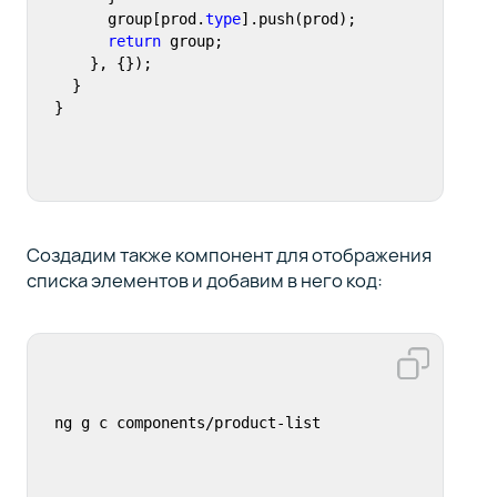
      group[prod.
type
].push(prod);

return
 group;

    }, {});

  }

}
Создадим также компонент для отображения
списка элементов и добавим в него код:
ng g c components/product-list