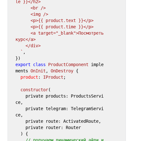
le }}</h2>

      <br />

      <img />

      <p>{{ product.text }}</p>

      <p>{{ product.time }}</p>

      <a target="_blank">Посмотреть 
курс</a>

    </div>

  `
,

export
class
ProductComponent
 imple
ments 
OnInit
, 
OnDestroy
 {

product
: 
IProduct
;

constructor
(
    private products: ProductsServi
ce,

    private telegram: TelegramServi
ce,

    private route: ActivatedRoute,

    private router: Router

) {

// получаем динамический айди и