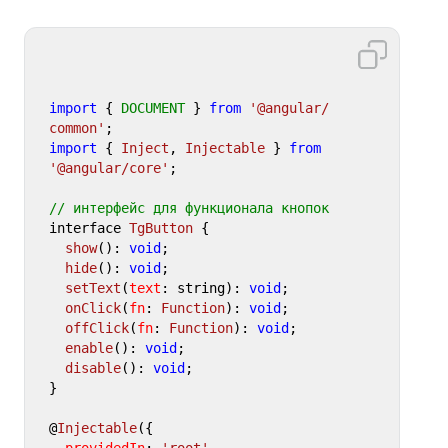
import
 { 
DOCUMENT
 } 
from
'@angular/
common'
import
 { 
Inject
, 
Injectable
 } 
from
'@angular/core'
;

// интерфейс для функционала кнопок
interface 
TgButton
 {

show
(): 
void
;

hide
(): 
void
;

setText
(
text
: string): 
void
;

onClick
(
fn
: 
Function
): 
void
;

offClick
(
fn
: 
Function
): 
void
;

enable
(): 
void
;

disable
(): 
void
;

}

@
Injectable
({

providedIn
: 
'root'
,
