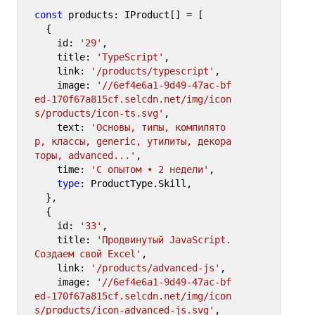
const
 products: IProduct[] = [

  {

    id: 
'29'
,

    title: 
'TypeScript'
,

    link: 
'/products/typescript'
,

    image: 
'//6ef4e6a1-9d49-47ac-bf
ed-170f67a815cf.selcdn.net/img/icon
s/products/icon-ts.svg'
,

    text: 
'Основы, типы, компилято
р, классы, generic, утилиты, декора
торы, advanced...'
,

    time: 
'С опытом • 2 недели'
,

type
: ProductType.Skill,

  },

  {

    id: 
'33'
,

    title: 
'Продвинутый JavaScript. 
Создаем свой Excel'
,

    link: 
'/products/advanced-js'
,

    image: 
'//6ef4e6a1-9d49-47ac-bf
ed-170f67a815cf.selcdn.net/img/icon
s/products/icon-advanced-js.svg'
,
