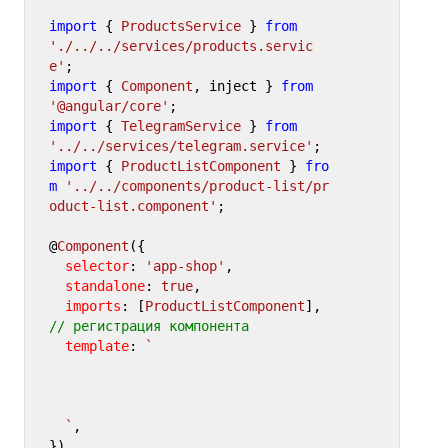
import
 { 
ProductsService
 } 
from
'./../../services/products.servic
e'
import
 { 
Component
, inject } 
from
'@angular/core'
import
 { 
TelegramService
 } 
from
'../../services/telegram.service'
import
 { 
ProductListComponent
 } 
fro
m
'../../components/product-list/pr
oduct-list.component'
;

@
Component
({

selector
: 
'app-shop'
,

standalone
: 
true
,

imports
: [
ProductListComponent
], 
// регистрация компонента
template
: 
`

  `
,
