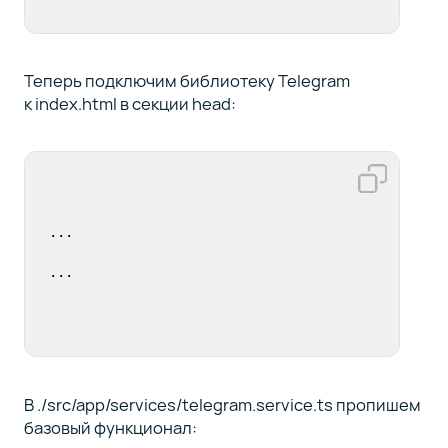
Теперь подключим библиотеку Telegram
к index.html в секции head:
...

...
В ./src/app/services/telegram.service.ts пропишем
базовый функционал: