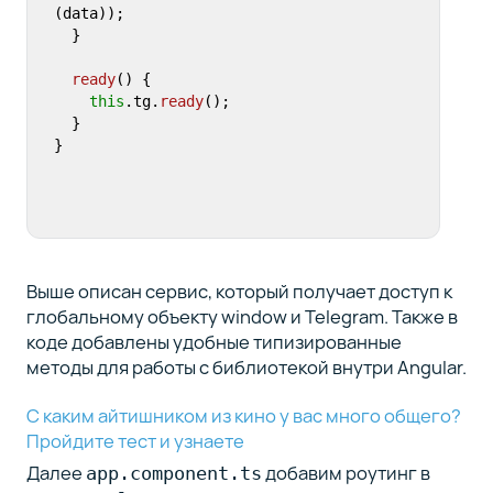
(data));

  }

ready
(
) {

this
.
tg
.
ready
();

  }

}
Выше описан сервис, который получает доступ к
глобальному объекту window и Telegram. Также в
коде добавлены удобные типизированные
методы для работы с библиотекой внутри Angular.
С каким айтишником из кино у вас много общего?
Пройдите тест и узнаете
Далее
добавим роутинг в
app.component.ts