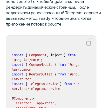
поле
, чтобы Angular знал, куда
template
рендерить динамические страницы. После
подключаем ранее созданный Telegram-сервис и
вызываем метод
, чтобы он знал, когда
ready
приложение готово к работе:
import
 { 
Component
, inject } 
from
'@angular/core'
import
 { 
CommonModule
 } 
from
'@angu
lar/common'
import
 { 
RouterOutlet
 } 
from
'@angu
lar/router'
import
 { 
TelegramService
 } 
from
'./
services/telegram.service'
;

@
Component
({

selector
: 
'app-root'
,

standalone
: 
true
,
