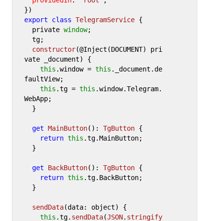
export
class
TelegramService
 {

  private 
window
;

  tg;

constructor
(
@Inject(DOCUMENT) pri
vate _document
) {

this
.
window
 = 
this
.
_document
.
de
faultView
;

this
.
tg
 = 
this
.
window
.
Telegram
.
WebApp
;

  }

get
MainButton
(): 
TgButton
 {

return
this
.
tg
.
MainButton
;

  }

get
BackButton
(): 
TgButton
 {

return
this
.
tg
.
BackButton
;

  }

sendData
(
data: object
) {

this
.
tg
.
sendData
(
JSON
.
stringify