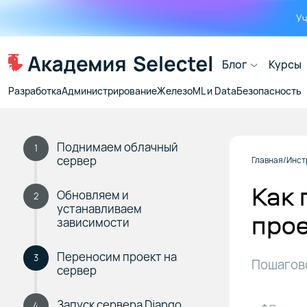
Уч
Блог
Курсы
Разработка
Администрирование
Железо
ML и Data
Безопасность
Поднимаем облачный
1
сервер
Главная
Инст
Как 
Обновляем и
2
устанавливаем
прое
зависимости
Переносим проект на
3
Пошагово
сервер
Запуск сервера Django
4