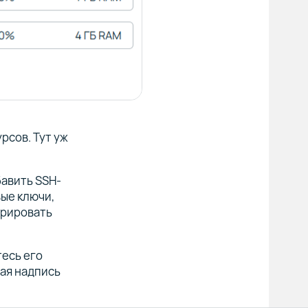
рсов. Тут уж
бавить SSH-
вые ключи,
ерировать
есь его
ная надпись