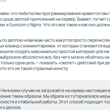
ться
наем, что любителям программирования нравится сам 
по душе деплой приложений на сервер. Бывает, пугает с
ker и Gunicorn с Nginx. Что это все такое и как оно долж
ы по деплою новичкам часто кажутся просто перечисл
х команд с комментариями, от которых становится ещ
решили создать максимально простой материал для на
выбросили абсолютно все, без чего можно обойтись на
ь только одна цель — показать «скелет» действий при д
 что это не такой страшный монстр.
!
Ни в коем случае не загружайте на сервер настоящее 
ение таким образом. Мы убрали из туториала все меры
сности и стабильной работы. Этот способ подходит то
го деплоя.