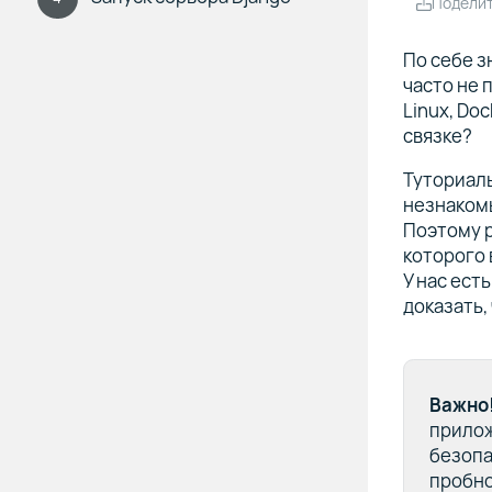
Подели
По себе з
часто не 
Linux, Doc
связке?
Туториал
незнакомы
Поэтому 
которого 
У нас ест
доказать,
Важно
прилож
безопа
пробно