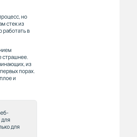
процесс, но
ам стек из
но работать в
ением
е страшнее.
чинающих, из
 первых порах.
еплое и
веб-
 для
лько для