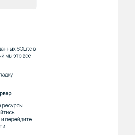
анных SQLite в
ый мы это все
ладку
ервер
.
е ресурсы
ойтись
 и перейдите
ти.