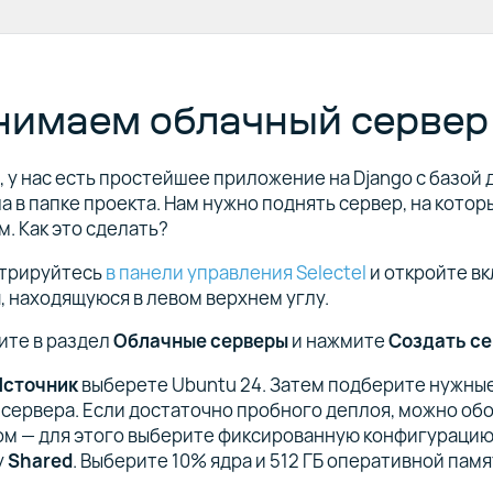
нимаем облачный сервер
 у нас есть простейшее приложение на Django с базой д
а в папке проекта. Нам нужно поднять сервер, на котор
. Как это сделать?
стрируйтесь
в панели управления Selectel
и откройте вк
ы
, находящуюся в левом верхнем углу.
ите в раздел
Облачные серверы
и нажмите
Создать с
Источник
выберете Ubuntu 24. Затем подберите нужны
сервера. Если достаточно пробного деплоя, можно об
м — для этого выберите фиксированную конфигурацию
у
Shared
. Выберите 10% ядра и 512 ГБ оперативной памя