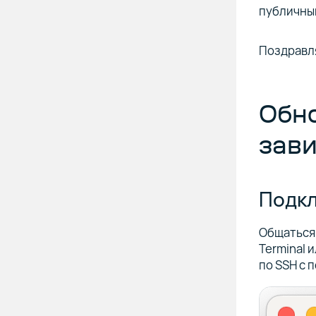
публичный
Поздравля
Обн
зав
Подкл
Общаться 
Terminal 
по SSH с