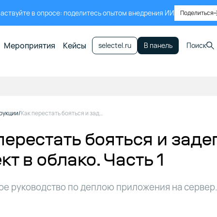
аствуйте в опросе: поделитесь опытом внедрения ИИ
Поделиться
Мероприятия
Кейсы
selectel.ru
В панель
Поиск
рукции
Как перестать бояться и задеплоить Django-проект в облако. Часть 1
перестать бояться и заде
кт в облако. Часть 1
е руководство по деплою приложения на сервер