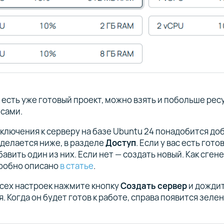
с есть уже готовый проект, можно взять и побольше ресу
 сами.
дключения к серверу на базе Ubuntu 24 понадобится до
 делается ниже, в разделе
Доступ
. Если у вас есть гото
авить один из них. Если нет — создать новый. Как сген
дробно описано
в статье
.
всех настроек нажмите кнопку
Создать сервер
и дождит
. Когда он будет готов к работе, справа появится зеле