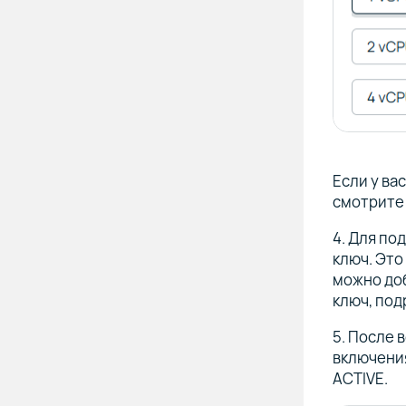
Если у ва
смотрите
4. Для по
ключ. Это
можно доб
ключ, по
5. После 
включения
ACTIVE.