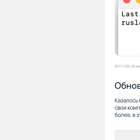
81.177.222.28 
Обнов
Казалось 
свои комп
более, в 