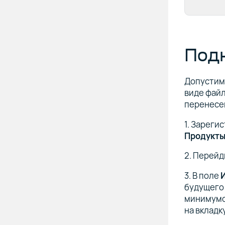
Под
Допустим,
виде файл
перенесем
1. Зареги
Продукт
2. Перейд
3. В поле
будущего 
минимумо
на вкладк