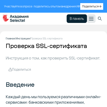
Участвуйте в опросе: поделитесь опытом внедрения ИИ
Поделиться
В панель
Введение
1
Главная
Инструкции
Проверка SSL-сертификата
Проверка SSL-сертификата
Для чего
2
Инструкция о том, как проверить SSL-сертификат.
проверять
SSL-
сертификат
Поделиться
Введение
Автоматизация
3
проверки SSL-
сертификата
Каждый день мы пользуемся различными онлайн-
сервисами: банковскими приложениями,