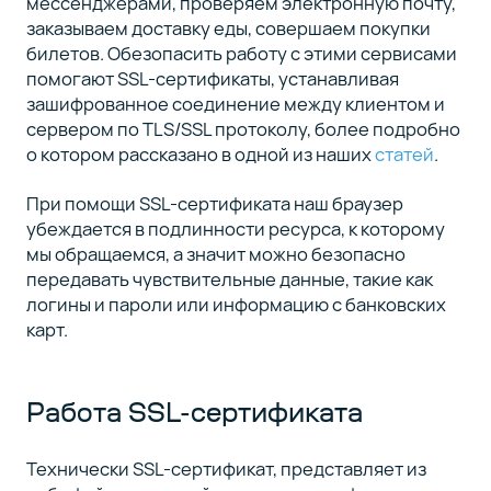
Проверка
мессенджерами, проверяем электронную почту,
4
уязвимостей
заказываем доставку еды, совершаем покупки
билетов. Обезопасить работу с этими сервисами
помогают SSL-сертификаты, устанавливая
О
5
зашифрованное соединение между клиентом и
сертификатах
сервером по TLS/SSL протоколу, более подробно
НЦС
о котором рассказано в одной из наших
статей
.
Заключение
При помощи SSL-сертификата наш браузер
6
убеждается в подлинности ресурса, к которому
мы обращаемся, а значит можно безопасно
передавать чувствительные данные, такие как
логины и пароли или информацию с банковских
карт.
Работа SSL-сертификата
Технически SSL-сертификат, представляет из