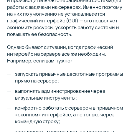
и производительная операционная система для
на Ubuntu
работы с задачами на серверах. Именно поэтому
Server:
на них по умолчанию не устанавливается
пошаговая
графический интерфейс (GUI) — это позволяет
инструкция
экономить ресурсы, ускорять работу системы и
повышать ее безопасность.
Шаг 4.
4
Настройка
Однако бывают ситуации, когда графический
удаленного
интерфейс на сервере все же необходим.
доступа
Например, если вам нужно:
к GUI
запускать привычные десктопные программы
прямо на сервере;
Шаг 5.
5
Проверка
выполнять администрирование через
работы
визуальные инструменты;
GUI
комфортно работать с сервером в привычном
«оконном» интерфейсе, а не только через
Шаг 6.
6
командную строку;
Возможные
проблемы
тестировать и настраивать приложения, у