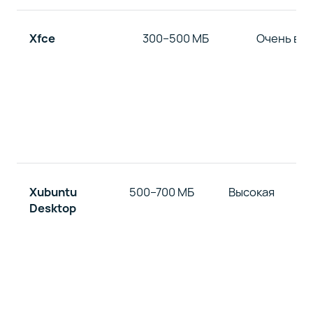
Xfce
300–500 МБ
Очень вы
Xubuntu
500–700 МБ
Высокая
Desktop