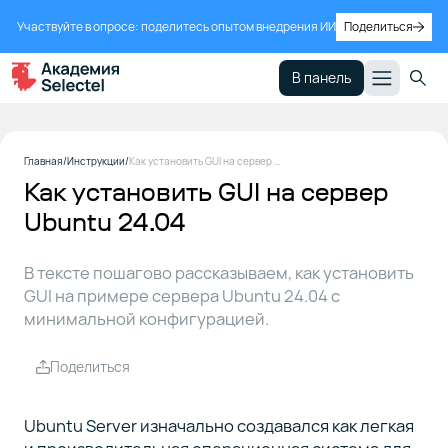
Участвуйте в опросе: поделитесь опытом внедрения ИИ
Поделиться
В панель
Шаг 1.
1
Главная
Инструкции
Как установить GUI на сервер Ubuntu 24.04
Подготовка
Как установить GUI на сервер
сервера
Ubuntu 24.04
Шаг 2. Выбор
2
В тексте пошагово рассказываем, как установить
подходящего
варианта GUI
GUI на примере сервера Ubuntu 24.04 с
для Ubuntu
минимальной конфигурацией.
Server
Поделиться
Шаг 3.
3
Установка
Ubuntu Server изначально создавался как легкая
GUI