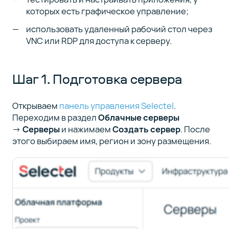
и как их
которых есть графическое управление;
решить
использовать удаленный рабочий стол через
VNC или RDP для доступа к серверу.
Шаг 7.
7
Отключение
и удаление
Шаг 1. Подготовка сервера
GUI
Открываем
панель управления Selectel
.
Быстрая
8
Переходим в раздел
Облачные серверы
справка
→
Серверы
и нажимаем
Создать сервер
. После
по командам
этого выбираем имя, регион и зону размещения.