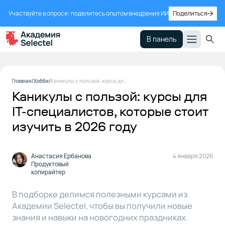
Участвуйте в опросе: поделитесь опытом внедрения ИИ
Поделиться
В панель
Курсы для
1
Главная
Хобби
Каникулы с пользой: курсы для IT-специалистов, которые стоит изучить в 2026 году
погружения
Каникулы с пользой: курсы для
в профессию
IT-специалистов, которые стоит
изучить в 2026 году
Курсы
2
для
быстрого
Анастасия Ербанова
4 января 2026
изучения
Продуктовый
и
копирайтер
развития
навыков
В подборке делимся полезными курсами из
Академии Selectel, чтобы вы получили новые
знания и навыки на новогодних праздниках.