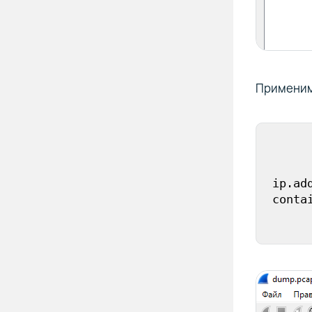
Применим
ip.
ad
conta