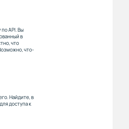
по API. Вы
ованный в
стно, что
Возможно, что-
го. Найдите, в
для доступа к