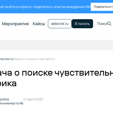
аствуйте в опросе: поделитесь опытом внедрения ИИ
Поделиться
Мероприятия
Кейсы
selectel.ru
В панель
Поиск
пасность
Задача о поиске чувствительных данных в дампе трафика
ча о поиске чувствитель
фика
оробов
21 марта 2025
й инженер по ИБ