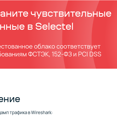
аните чувствительные
нные в Selectel
естованное облако cоответствует
бованиям ФСТЭК, 152-ФЗ и PCI DSS
ение
амп трафика в Wireshark: