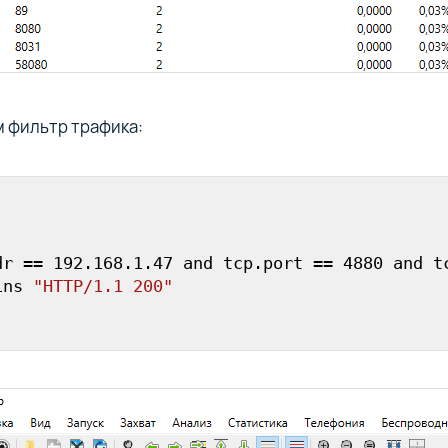
 фильтр трафика:
dr
 == 
192.168
.1
.47
 and tcp.
port
 == 
4880
 and tc
ins 
"HTTP/1.1 200"