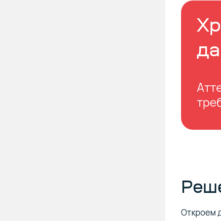
Хр
да
Атт
тре
Реш
Откроем д