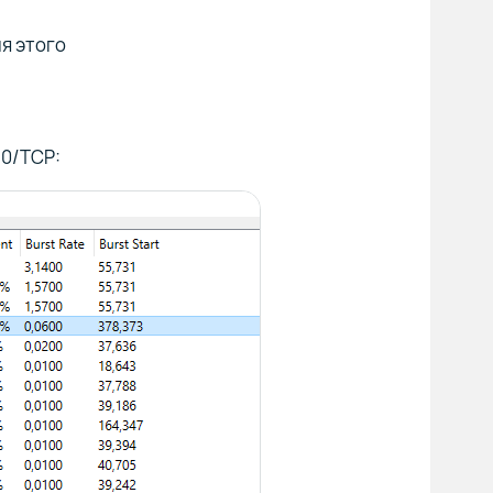
я этого
80/TCP: