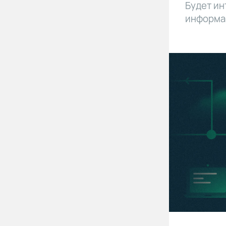
Будет ин
информа