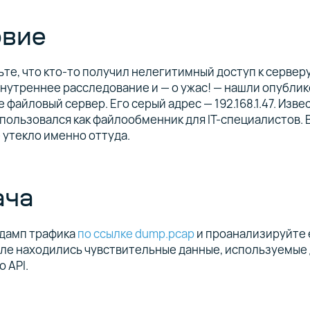
овие
те, что кто-то получил нелегитимный доступ к серверу 
нутреннее расследование и — о ужас! — нашли опублик
 файловый сервер. Его серый адрес — 192.168.1.47. Изве
пользовался как файлообменник для IT-специалистов. 
 утекло именно оттуда.
ача
 дамп трафика
по ссылке dump.pcap
и проанализируйте е
ле находились чувствительные данные, используемые 
о API.