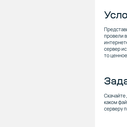
Усл
Представь
провели в
интернете
сервер ис
то ценное
Зад
Скачайте
каком фай
серверу п