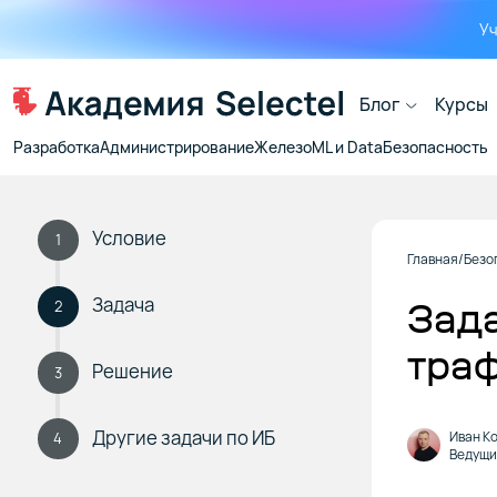
Уч
Блог
Курсы
Разработка
Администрирование
Железо
ML и Data
Безопасность
Условие
1
Главная
Безо
Задача
Зада
2
тра
Решение
3
Другие задачи по ИБ
Иван К
4
Ведущи