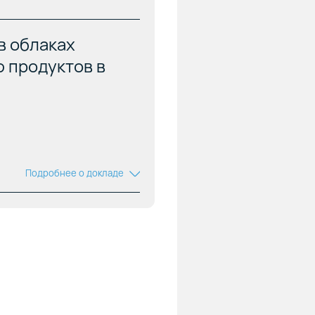
в облаках
ю продуктов в
Подробнее о докладе
м
аз
чными