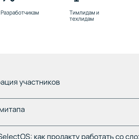
Разработчикам
Тимлидам и
техлидам
ация участников
 митапа
SelectOS: как продакту работать со с