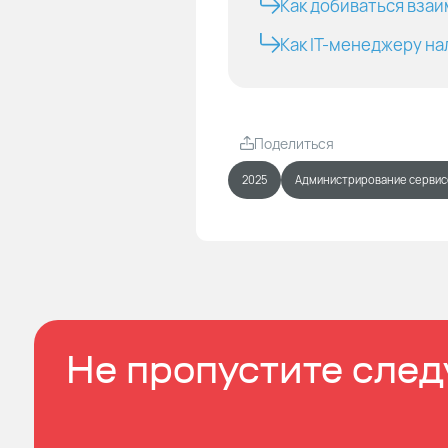
сервисами 
Как добиваться вза
– Обсудим,
Как IT-менеджеру н
почти впол
Поделиться
2025
Администрирование сервис
Не пропустите сле