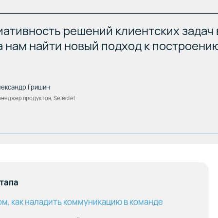
иативность решений клиентских задач 
 нам найти новый подход к построени
l
лександр Гришин
неджер продуктов, Selectel
ариативность и многообразие облачных решений.
выделенные сервисы с классическими облачными, в то
мущества и возможности этих решений для хранения и
данных.
м на новый гибридный подход к построению сервисов
итапа
аз данных (DBaaS).
м на результаты тестирования производительности б
ом, как наладить коммуникацию в команде
выделенном облачном сервере в сравнении с аналоги