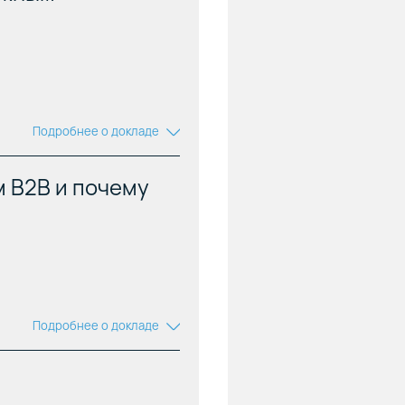
Подробнее о докладе
м B2B и почему
том и
инергии
Подробнее о докладе
опыта
 ли