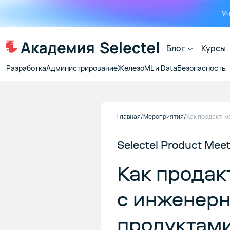
Уч
Блог
Курсы
Разработка
Администрирование
Железо
ML и Data
Безопасность
Главная
Мероприятия
Selectel Product Mee
Как продак
с инженер
продуктами