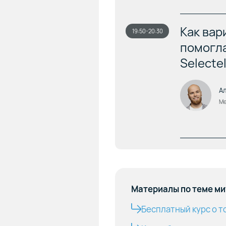
Как вар
19:50-20:30
помогла
Selecte
А
Ме
– Оценим в
– Сравним 
числе преи
обработки 
– Посмотри
Материалы по теме м
облачных б
– Посмотри
Бесплатный курс о т
данных на 