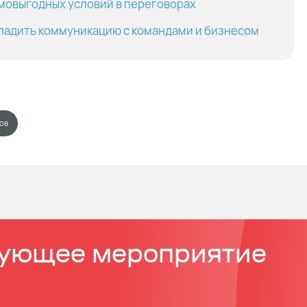
на рынке.
имовыгодных условий в переговорах
 как сократить расходы на инфраструктуру для баз дан
аладить коммуникацию с командами и бизнесом
овину.
ов
дующее мероприятие