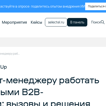
аствуйте в опросе: поделитесь опытом внедрения ИИ
Поделиться
Мероприятия
Кейсы
selectel.ru
В панель
Поиск
Как продакт-менеджеру работать с инженерными B2B-продуктами: вызовы и решения
tUp
т-менеджеру работать
ными B2B-
: вызовы и решения