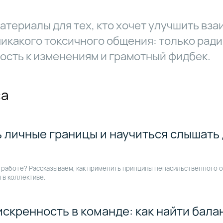
териалы для тех, кто хочет улучшить вза
икакого токсичного общения: только рад
ость к изменениям и грамотный фидбек.
са
ь личные границы и научиться слышать
 работе? Рассказываем, как применить принципы ненасильственного 
 в коллективе.
искренность в команде: как найти бал