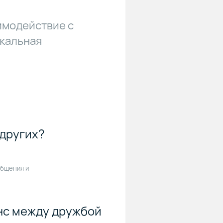
имодействие с
икальная
 других?
общения и
анс между дружбой