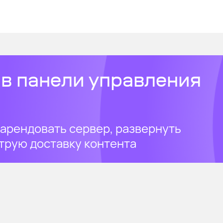
в панели управления
 арендовать сервер, развернуть
трую доставку контента