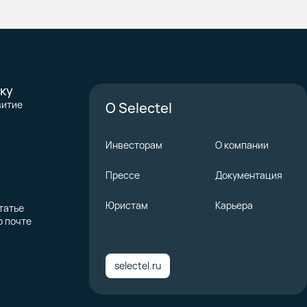
ку
витие
О Selectel
Инвесторам
О компании
Прессе
Документация
Юристам
Карьера
татье
о почте
selectel.ru