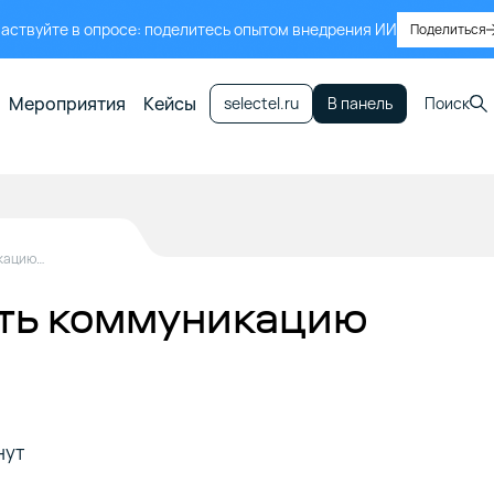
аствуйте в опросе: поделитесь опытом внедрения ИИ
Поделиться
Мероприятия
Кейсы
selectel.ru
В панель
Поиск
Как наладить коммуникацию в команде
ить коммуникацию
нут