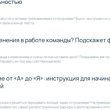
ьностью
заботой и четкими требованиями к сотрудникам? Бонус: инструменты 
 связи в конце текста.
енения в работе команды? Подскажет 
оманда к изменениям и нужны ли они на самом деле? Показываем, как п
тировать ее под ваш собственный кейс.
е от «А» до «Я»: инструкция для начи
ей
дзора и решиться передавать больше задач сотрудникам? На примера
азываем про самые распространенные барьеры в делегировании и пути