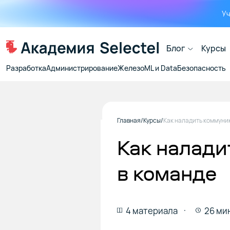
Уч
Блог
Курсы
Разработка
Администрирование
Железо
ML и Data
Безопасность
Главная
Курсы
Как налад
в команде
4 материала
26 ми