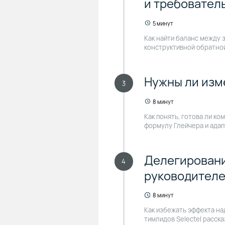
и требовател
5 минут
Как найти баланс между 
конструктивной обратной
Нужны ли изм
3
8 минут
Как понять, готова ли к
формулу Глейчера и адап
Делегировани
4
руководител
8 минут
Как избежать эффекта на
тимлидов Selectel расск