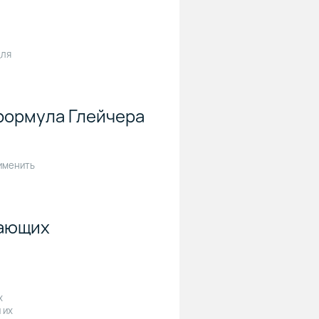
для
формула Глейчера
рименить
нающих
х
 их