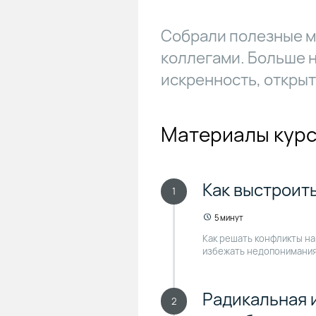
Cобрали полезные ма
коллегами. Больше н
искренность, открыт
Материалы кур
Как выстроит
1
5 минут
Как решать конфликты на
избежать недопонимания
Радикальная 
2