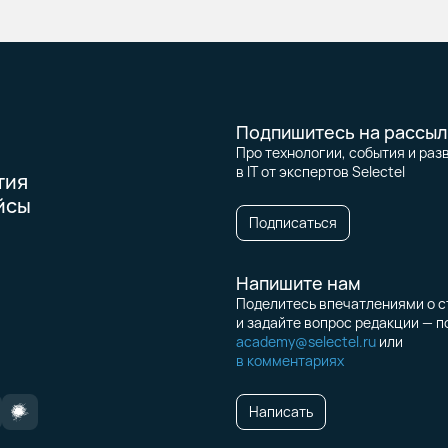
Подпишитесь на рассыл
Про технологии, события и раз
в IT от экспертов Selectel
тия
йсы
Подписаться
Напишите нам
Поделитесь впечатлениями о с
и задайте вопрос редакции — п
academy@selectel.ru
или
в комментариях
Написать