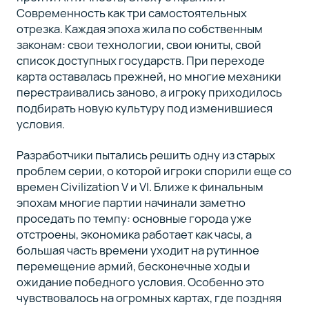
Современность как три самостоятельных
отрезка. Каждая эпоха жила по собственным
законам: свои технологии, свои юниты, свой
список доступных государств. При переходе
карта оставалась прежней, но многие механики
перестраивались заново, а игроку приходилось
подбирать новую культуру под изменившиеся
условия.
Разработчики пытались решить одну из старых
проблем серии, о которой игроки спорили еще со
времен Civilization V и VI. Ближе к финальным
эпохам многие партии начинали заметно
проседать по темпу: основные города уже
отстроены, экономика работает как часы, а
большая часть времени уходит на рутинное
перемещение армий, бесконечные ходы и
ожидание победного условия. Особенно это
чувствовалось на огромных картах, где поздняя