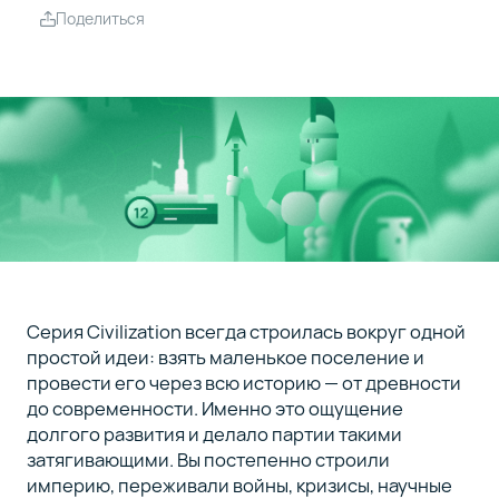
режим
Поделиться
проверенных
временем
цивилизаций
Триумфы,
4
победы и
новые
возможности
Серия Civilization всегда строилась вокруг одной
простой идеи: взять маленькое поселение и
провести его через всю историю — от древности
до современности. Именно это ощущение
долгого развития и делало партии такими
затягивающими. Вы постепенно строили
империю, переживали войны, кризисы, научные