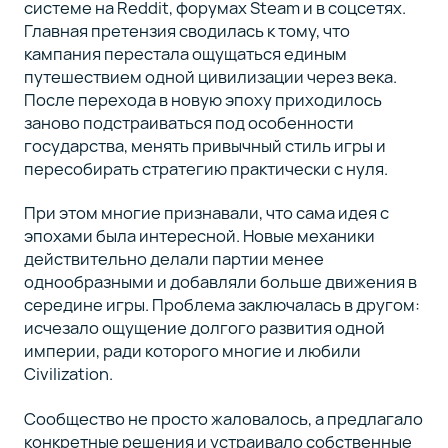
системе на Reddit, форумах Steam и в соцсетях.
Главная претензия сводилась к тому, что
кампания перестала ощущаться единым
путешествием одной цивилизации через века.
После перехода в новую эпоху приходилось
заново подстраиваться под особенности
государства, менять привычный стиль игры и
пересобирать стратегию практически с нуля.
При этом многие признавали, что сама идея с
эпохами была интересной. Новые механики
действительно делали партии менее
однообразными и добавляли больше движения в
середине игры. Проблема заключалась в другом:
исчезало ощущение долгого развития одной
империи, ради которого многие и любили
Civilization.
Сообщество не просто жаловалось, а предлагало
конкретные решения и устраивало собственные