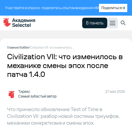
Участвуйте в опросе: поделитесь опытом внедрения ИИ
Поделиться
В панель
Эпохи
1
Главная
Хобби
Civilization VII: что изменилось в механике смены эпох после патча 1.4.0
ломали
Civilization VII: что изменилось в
привычный
подход
механике смены эпох после
патча 1.4.0
Test of
2
Time —
Тирекс
27 мая 2026
ответ на
Самый зубастый автор
главные
просьбы
Что принесло обновление Test of Time в
Civilization VII: разбор новой системы триумфов,
механики синкретизма и смены эпох.
Как теперь
3
работает