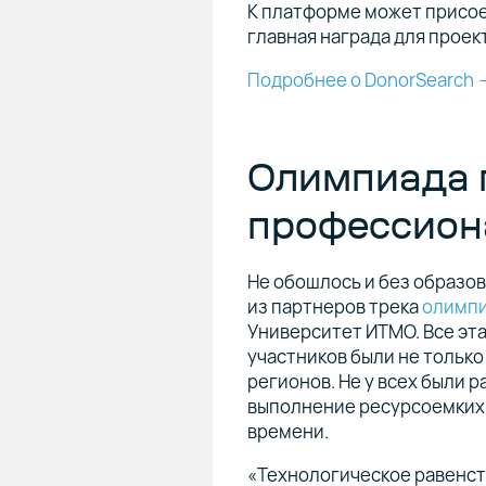
К платформе может присо
главная награда для проек
Подробнее о DonorSearch 
Олимпиада 
профессио
Не обошлось и без образов
из партнеров трека
олимп
Университет ИТМО. Все эт
участников были не только 
регионов. Не у всех были 
выполнение ресурсоемких 
времени.
«Технологическое равенст