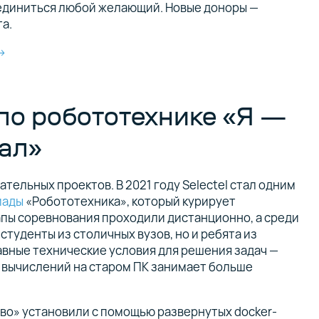
единиться любой желающий. Новые доноры —
та.
→
по робототехнике «Я —
нал»
ательных проектов. В 2021 году Selectel стал одним
иады
«Робототехника», который курирует
апы соревнования проходили дистанционно, а среди
студенты из столичных вузов, но и ребята из
равные технические условия для решения задач —
вычислений на старом ПК занимает больше
во» установили с помощью развернутых docker-