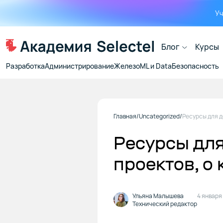
Уч
Блог
Курсы
Разработка
Администрирование
Железо
ML и Data
Безопасность
Главная
Uncategorized
Ресурсы для
проектов, о
Ульяна Малышева
4 января
Технический редактор