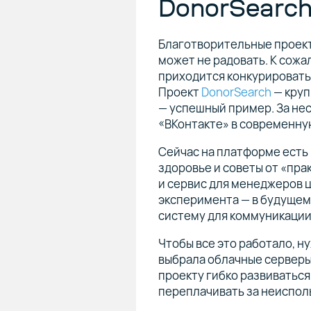
DonorSearc
Благотворительные проект
может не радовать. К сожа
приходится конкурировать
Проект
DonorSearch
— круп
— успешный пример. За нес
«ВКонтакте» в современну
Сейчас на платформе есть
здоровье и советы от «пра
и сервис для менеджеров ц
эксперимента — в будущем
систему для коммуникации
Чтобы все это работало, 
выбрала облачные серверы
проекту гибко развиваться
переплачивать за неиспол