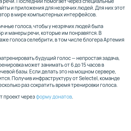
 речи. Последний помогает через специальные
йты и приложения для незрячих людей. Для них этот
атор в мире компьютерных интерфейсов.
ичные голоса, чтобы у незрячих людей была
 и манеры речи, которые им понравятся. В
аже голоса селебрити, в том числе блогера Артемия
натренировать будущий голос — непростая задача,
ренировка может занимать от 6 до 15 часов в
чевой базы. Если делать это на мощном сервере,
тся. Получив инфраструктуру от Selectel, команде
есколько раз сократить время тренировки голоса.
т проект через
форму донатов
.