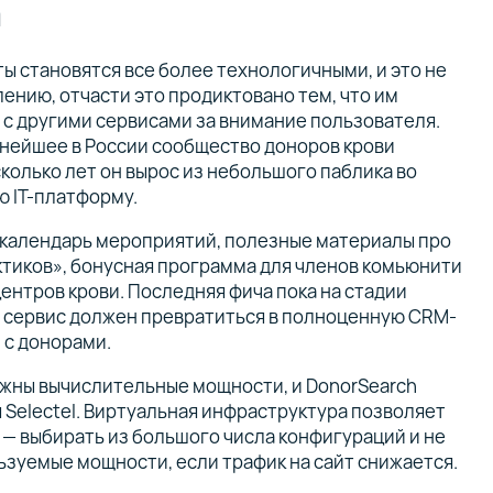
h
ы становятся все более технологичными, и это не
лению, отчасти это продиктовано тем, что им
 с другими сервисами за внимание пользователя.
нейшее в России сообщество доноров крови
колько лет он вырос из небольшого паблика во
ю IT-платформу.
 календарь мероприятий, полезные материалы про
ктиков»‎, бонусная программа для членов комьюнити
ентров крови. Последняя фича пока на стадии
 сервис должен превратиться в полноценную CRM-
 с донорами.
нужны вычислительные мощности, и DonorSearch
 Selectel. Виртуальная инфраструктура позволяет
 — выбирать из большого числа конфигураций и не
ьзуемые мощности, если трафик на сайт снижается.