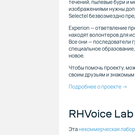
течений, пылевые бури и м
изображениями нужны доп
Selectel безвозмездно пре
Experion — ответвление п
находят волонтеров для и
Все они — последователи г
специальное образование,
новое.
Чтобы помочь проекту, мож
своим друзьям и знакомым
Подробнее о проекте →
RHVoice La
Эта
некоммерческая лабо