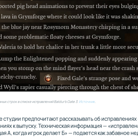
ых строк в списке исправлений Baldur’s Gate 3.
Источник
.
е студии предпочитают рассказывать об исправлениях
ниях к выпуску. Техническая информация — «исправлен
я А, когда игрок делает Б» — подается как забавное н