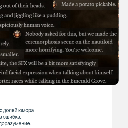
 с долей юмора
а ошибка,
едоразумение.