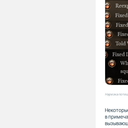
Нарезка потешн
Некоторы
в примеча
вызывающа