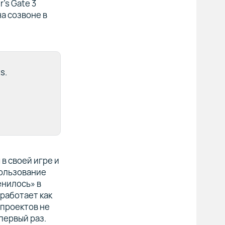
’s Gate 3
на созвоне в
s.
в своей игре и
пользование
енилось» в
 работает как
 проектов не
первый раз.