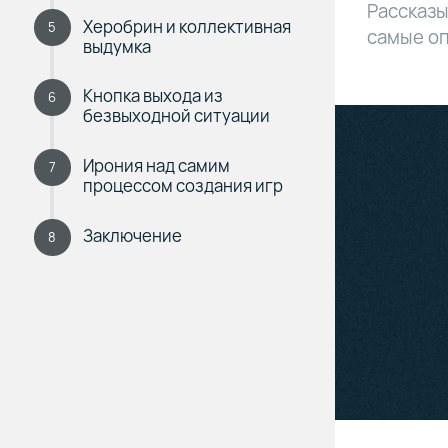
Рассказы
Херобрин и коллективная
5
самые оп
выдумка
Кнопка выхода из
6
безвыходной ситуации
Ирония над самим
7
процессом создания игр
Заключение
8