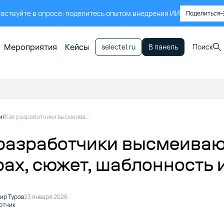
аствуйте в опросе: поделитесь опытом внедрения ИИ
Поделиться
Мероприятия
Кейсы
selectel.ru
В панель
Поиск
и
Как разработчики высмеивают собственные баги в играх, сюжет, шаблонность и нелогичные места
разработчики высмеиваю
рах, сюжет, шаблонность
ир Туров
23 января 2026
отчик