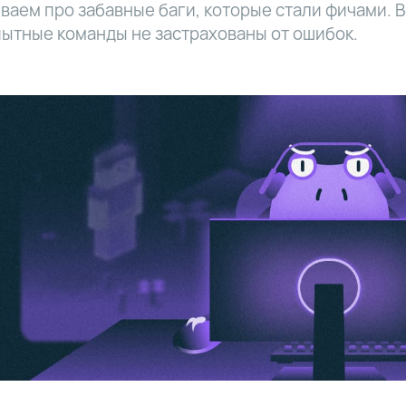
ваем про забавные баги, которые стали фичами. 
ытные команды не застрахованы от ошибок.