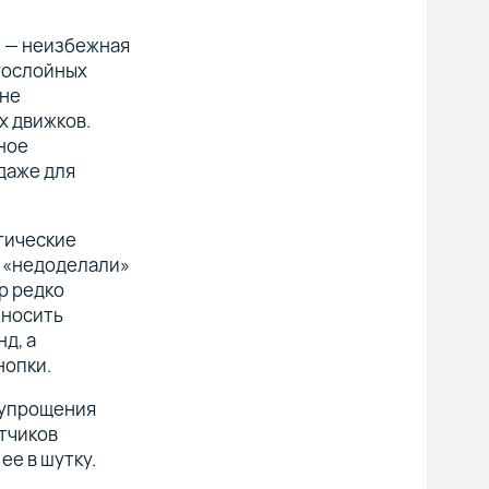
и — неизбежная
огослойных
 не
х движков.
ное
даже для
гические
о «недоделали»
р редко
 носить
д, а
нопки.
е упрощения
отчиков
ее в шутку.