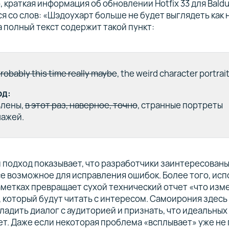
 краткая информация об обновлении Hotfix 33 для Baldur
я со слов: «Шэдоухарт больше не будет выглядеть как 
а полный текст содержит такой пункт:
robably this time really maybe
, the weird character portrait
од:
влены,
в этот раз, наверное, точно
, странные портреты
ажей.
подход показывает, что разработчики заинтересованы 
е возможное для исправления ошибок. Более того, ис
аметках превращает сухой технический отчет «что изм
 который будут читать с интересом. Самоирония здесь
ладить диалог с аудиторией и признать, что идеальных
т. Даже если некоторая проблема «всплывает» уже не 