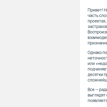
Привет! Н
часть сло
проектах,
застрахов
Воспроизв
взаимоде
признанн
Однако п
неточност
или «недо
подчиняе
десятки п
сложнейш
Все — рад
выглядят 
появляетс