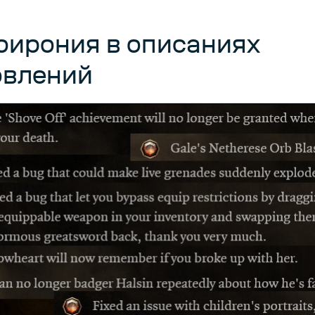
оирония в описаниях
овлений