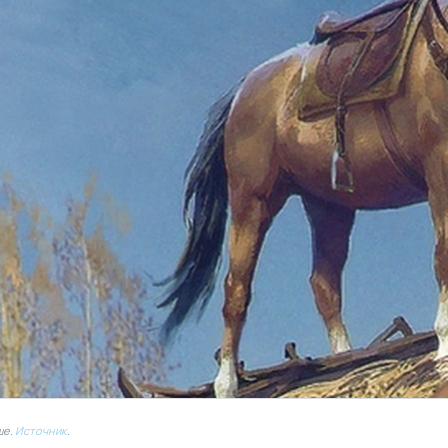
ше.
Источник
.