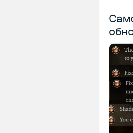
Сам
обн