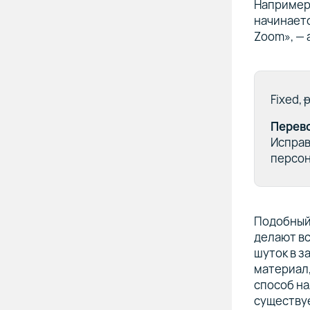
Например,
начинаетс
Zoom», — 
Fixed,
p
Перев
Испра
персон
Подобный 
делают вс
шуток в з
материал,
способ на
существуе