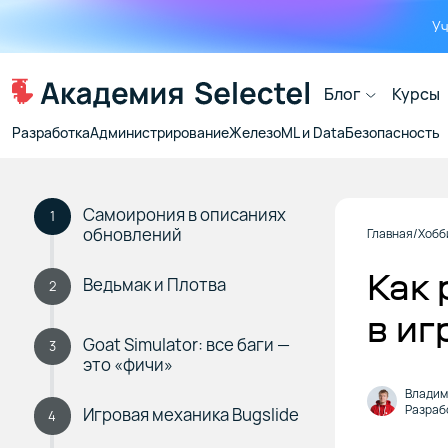
Уч
Блог
Курсы
Разработка
Администрирование
Железо
ML и Data
Безопасность
Самоирония в описаниях
1
обновлений
Главная
Хобб
Как 
Ведьмак и Плотва
2
в иг
Goat Simulator: все баги —
3
это «фичи»
Владим
Разраб
Игровая механика Bugslide
4