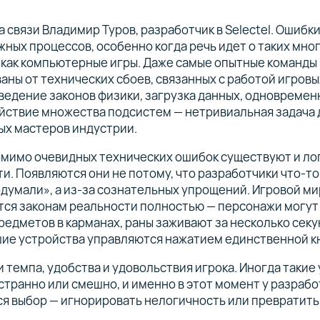
а связи Владимир Туров, разработчик в Selectel. Ошибк
жных процессов, особенно когда речь идет о таких мн
 как компьютерные игры. Даже самые опытные команды
аны от технических сбоев, связанных с работой игровы
едение законов физики, загрузка данных, одновремен
йствие множества подсистем — нетривиальная задача 
ых мастеров индустрии.
омимо очевидных технических ошибок существуют и ло
и. Появляются они не потому, что разработчики что-т
думали», а из-за сознательных упрощений. Игровой ми
тся законам реальности полностью — персонажи могут
редметов в карманах, раны заживают за несколько секун
ие устройства управляются нажатием единственной к
и темпа, удобства и удовольствия игрока. Иногда таки
странно или смешно, и именно в этот момент у разраб
я выбор — игнорировать нелогичность или превратить 