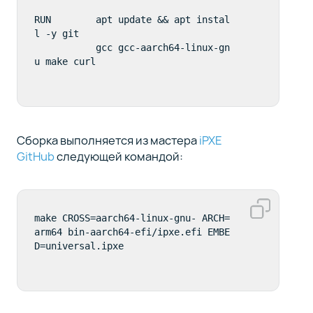
RUN        apt update && apt instal
l -y git        

           gcc gcc-aarch64-linux-gn
u make curl
Сборка выполняется из мастера
iPXE
GitHub
следующей командой:
make CROSS=aarch64-linux-gnu- ARCH=
arm64 bin-aarch64-efi/ipxe.efi EMBE
D=universal.ipxe