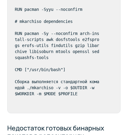
RUN pacman -Syyu --noconfirm

# mkarchiso dependencies

RUN pacman -Sy --noconfirm arch-ins
tall-scripts awk dosfstools e2fspro
gs erofs-utils findutils gzip libar
chive libisoburn mtools openssl sed 
squashfs-tools

CMD ["/usr/bin/bash"]

Сборка выполняется стандартной кома
ндой ./mkarchiso -v -o $OUTDIR -w 
$WORKDIR -m $MODE $PROFILE
Недостаток готовых бинарных