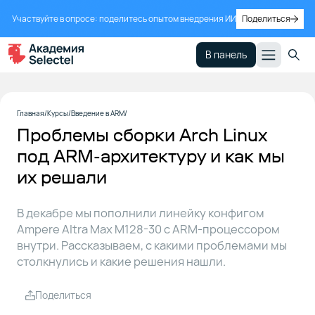
Участвуйте в опросе: поделитесь опытом внедрения ИИ
Поделиться
В панель
Сетевая
1
Главная
Курсы
Введение в ARM
загрузка,
Проблемы сборки Arch Linux
или
часть, в
под ARM-архитектуру и как мы
которой
их решали
все идет
по плану
В декабре мы пополнили линейку конфигом
Ampere Altra Max M128-30 с ARM-процессором
Arch Linux
2
внутри. Рассказываем, с какими проблемами мы
для ARM,
столкнулись и какие решения нашли.
или
грустный
рассказ о
Поделиться
неверных