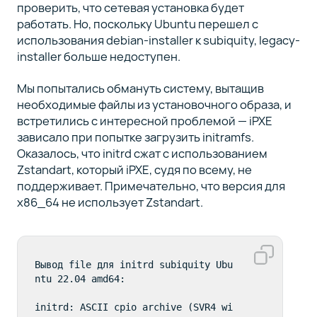
проверить, что сетевая установка будет
работать. Но, поскольку Ubuntu перешел с
использования debian-installer к subiquity, legacy-
installer больше недоступен.
Мы попытались обмануть систему, вытащив
необходимые файлы из установочного образа, и
встретились с интересной проблемой — iPXE
зависало при попытке загрузить initramfs.
Оказалось, что initrd сжат с использованием
Zstandart, который iPXE, судя по всему, не
поддерживает. Примечательно, что версия для
x86_64 не использует Zstandart.
Вывод file для initrd subiquity Ubu
ntu 22.04 amd64:

initrd: ASCII cpio archive (SVR4 wi