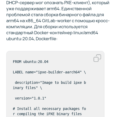
DHCP-сервер мог опознать PXE-клиент), который
уже поддерживает arm64. Единственной
проблемой стала сборка бинарного файла для
arm64 на x86_64 GitLab-worker с помощью кросс-
компиляции. Для сборки используется
стандартный Docker-контейнер linux/amd64
ubuntu:20.04, Dockerfile:
FROM ubuntu:20.04

LABEL name="ipxe-builder-aarch64" \

 description="Image to build ipxe b
inary files" \

 version="1.0.1"

# Install all necessary packages fo
r compiling the iPXE binary files
