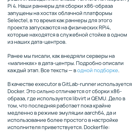
Pi 4. Наши раннеры для сборки x86-образа
запущены на хостах облачной платформы
Selectel, в то время как раннеры для этого
проекта запускаются на физических RPi4,
которые находятся в служебной стойке в одном
из наших дата-центров.
Ранее мы писали, как внедряли серверы на
«малинках» в дата-центры. Подробно описали
каждый этап. Все тексты — в
одной подборке
.
В качестве executor в GitLab-runner используется
Docker. Это сильно отличается от сборки x86-
образа, где используется libvirt и QEMU. Дело в
том, что последняя работает пока крайне
медленно в режиме эмуляции aarch64, да и
использование более простого в настройке
исполнителя приветствуется. Dockerfile: