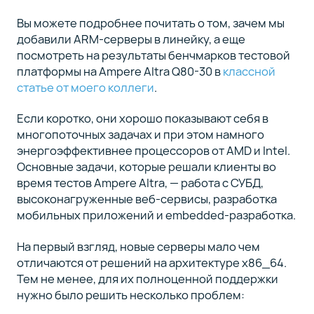
Вы можете подробнее почитать о том, зачем мы
01
добавили ARM-серверы в линейку, а еще
10
посмотреть на результаты бенчмарков тестовой
минут
платформы на Ampere Altra Q80-30 в
классной
Почему
статье от моего коллеги
.
ARM?
Перспективы
Если коротко, они хорошо показывают себя в
платформы в
многопоточных задачах и при этом намного
серверном
энергоэффективнее процессоров от AMD и Intel.
применении
Основные задачи, которые решали клиенты во
время тестов Ampere Altra, — работа с СУБД,
высоконагруженные веб-сервисы, разработка
мобильных приложений и embedded-разработка.
Полный
список
На первый взгляд, новые серверы мало чем
курса
отличаются от решений на архитектуре x86_64.
(5)
Тем не менее, для их полноценной поддержки
нужно было решить несколько проблем: