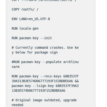
COPY rootfs/ /

ENV LANG=en_US.UTF-8

RUN locale-gen

RUN pacman-key --init

# Currently command crashes. Use ke
y below for package sign

#RUN pacman-key --populate archlinu
xarm

RUN pacman-key --recv-keys 68B3537F
39A313B3E574D06777193F152BDBE6A6 && 
pacman-key --lsign-key 68B3537F39A3
13B3E574D06777193F152BDBE6A6

# Original image outdated, upgrade 
needed
