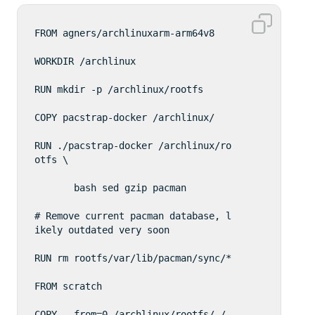
FROM agners/archlinuxarm-arm64v8

WORKDIR /archlinux

RUN mkdir -p /archlinux/rootfs

COPY pacstrap-docker /archlinux/

RUN ./pacstrap-docker /archlinux/ro
otfs \

       bash sed gzip pacman

# Remove current pacman database, l
ikely outdated very soon

RUN rm rootfs/var/lib/pacman/sync/*

FROM scratch

COPY --from=0 /archlinux/rootfs/ /
