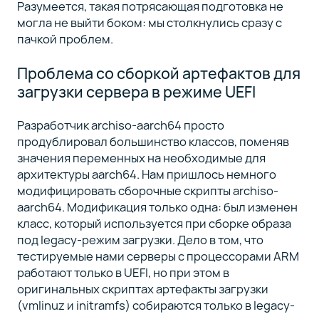
Разумеется, такая потрясающая подготовка не
могла не выйти боком: мы столкнулись сразу с
пачкой проблем.
Проблема со сборкой артефактов для
загрузки сервера в режиме UEFI
Разработчик archiso-aarch64 просто
продублировал большинство классов, поменяв
значения переменных на необходимые для
архитектуры aarch64. Нам пришлось немного
модифицировать сборочные скрипты archiso-
aarch64. Модификация только одна: был изменен
класс, который используется при сборке образа
под legacy-режим загрузки. Дело в том, что
тестируемые нами серверы с процессорами ARM
работают только в UEFI, но при этом в
оригинальных скриптах артефакты загрузки
(vmlinuz и initramfs) собираются только в legacy-