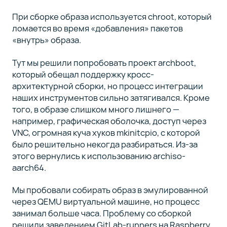
При сборке образа используется chroot, который
ломается во время «добавления» пакетов
«внутрь» образа.
Тут мы решили попробовать проект archboot,
который обещал поддержку кросс-
архитектурной сборки, но процесс интеграции
наших инструментов сильно затягивался. Кроме
того, в образе слишком много лишнего —
например, графическая оболочка, доступ через
VNC, огромная куча хуков mkinitcpio, с которой
было решительно некогда разбираться. Из-за
этого вернулись к использованию archiso-
aarch64.
Мы пробовали собирать образ в эмулированной
через QEMU виртуальной машине, но процесс
занимал больше часа. Проблему со сборкой
решили заведением GitLab-runners на Raspberry