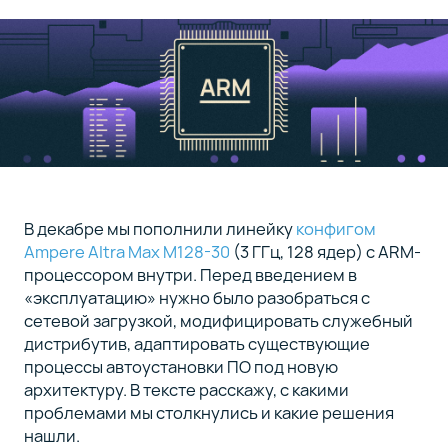
эстимейтах
Еще
3
немного
граблей,
на
которые
мы
наступили
В декабре мы пополнили линейку
конфигом
Ampere Altra Max M128-30
(3 ГГц, 128 ядер) с ARM-
Заключение
4
процессором внутри. Перед введением в
«эксплуатацию» нужно было разобраться с
сетевой загрузкой, модифицировать служебный
дистрибутив, адаптировать существующие
Сейчас
процессы автоустановки ПО под новую
вы
на
архитектуру. В тексте расскажу, с какими
5
проблемами мы столкнулись и какие решения
статье
нашли.
курса