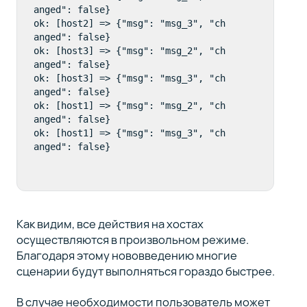
anged": false}  

ok: [host2] => {"msg": "msg_3", "ch
anged": false}  

ok: [host3] => {"msg": "msg_2", "ch
anged": false}  

ok: [host3] => {"msg": "msg_3", "ch
anged": false}  

ok: [host1] => {"msg": "msg_2", "ch
anged": false}  

ok: [host1] => {"msg": "msg_3", "ch
Как видим, все действия на хостах
осуществляются в произвольном режиме.
Благодаря этому нововведению многие
сценарии будут выполняться гораздо быстрее.
В случае необходимости пользователь может