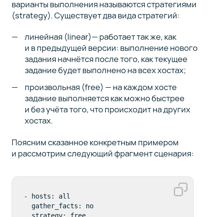
варианты выполнения называются стратегиями
(strategy). Существует два вида стратегий:
линейная (linear)— работает так же, как
и в предыдущей версии: выполнение нового
задания начнётся после того, как текущее
задание будет выполнено на всех хостах;
произвольная (free) — на каждом хосте
задание выполняется как можно быстрее
и без учёта того, что происходит на других
хостах.
Поясним сказанное конкретным примером
и рассмотрим следующий фрагмент сценария:
- hosts: all

  gather_facts: no

  strategy: free
