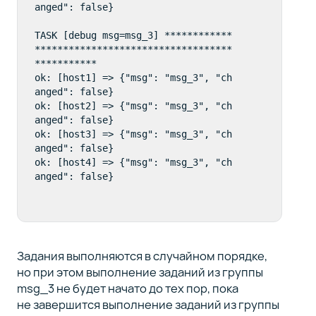
anged": false}

TASK [debug msg=msg_3] ************
***********************************
***********  

ok: [host1] => {"msg": "msg_3", "ch
anged": false}  

ok: [host2] => {"msg": "msg_3", "ch
anged": false}  

ok: [host3] => {"msg": "msg_3", "ch
anged": false}  

ok: [host4] => {"msg": "msg_3", "ch
Задания выполняются в случайном порядке,
но при этом выполнение заданий из группы
msg_3 не будет начато до тех пор, пока
не завершится выполнение заданий из группы