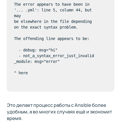
The error appears to have been in 
'... .yml': line 5, column 44, but 
may  

be elsewhere in the file depending 
on the exact syntax problem.

The offending line appears to be:

  - debug: msg="hi"

  - not_a_syntax_error_just_invalid
_module: msg="error"

Это делает процесс работы с Ansible более
удобным, а во многих случаях ещё и экономит
время.