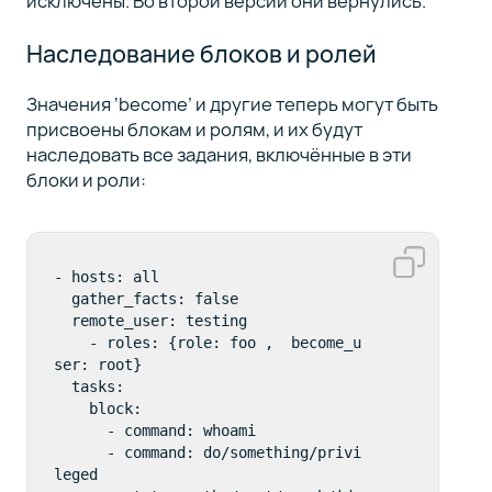
исключены. Во второй версии они вернулись.
Наследование блоков и ролей
Значения ‘become’ и другие теперь могут быть
присвоены блокам и ролям, и их будут
наследовать все задания, включённые в эти
блоки и роли:
- hosts: all

  gather_facts: false

  remote_user: testing

    - roles: {role: foo ,  become_u
ser: root}

  tasks:

    block:

      - command: whoami

      - command: do/something/privi
leged
