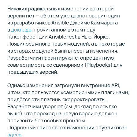
Никаких радикальных изменений во второй
версии нет — об этом уже давно говорил один
из разработчиков Ansible Джеймс Каммарата
в
докладе
, прочитанном в этом году
на конференции AnsibleFest в Нью-Йорке.
Появилось много новых модулей, а в некоторые
из старых модулей были внесены изменения.
Разработчики гарантируют стопроцентную
совместимость со сценариями (Playbooks) для
предыдущих версий.
Однако изменения затронули внутренние API,
и тем, кто пользуется «самописными» плагинами,
придётся эти плагины скорректировать.
Разработчики уверяют (см. доклад по ссылке
выше), что переход на новую версию должен
произойти без особых проблем.
Подробный список всех изменений опубликован
здесь
.