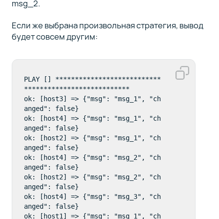
msg_2.
Если же выбрана произвольная стратегия, вывод
будет совсем другим:
PLAY [] ***************************
***************************  

ok: [host3] => {"msg": "msg_1", "ch
anged": false}  

ok: [host4] => {"msg": "msg_1", "ch
anged": false}  

ok: [host2] => {"msg": "msg_1", "ch
anged": false}  

ok: [host4] => {"msg": "msg_2", "ch
anged": false}  

ok: [host2] => {"msg": "msg_2", "ch
anged": false}  

ok: [host4] => {"msg": "msg_3", "ch
anged": false}  

ok: [host1] => {"msg": "msg_1", "ch