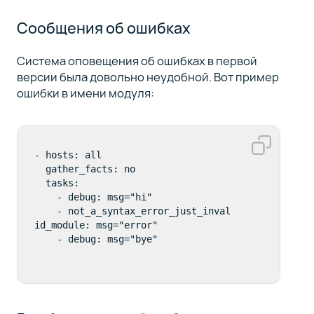
Сообщения об ошибках
Система оповещения об ошибках в первой
версии была довольно неудобной. Вот пример
ошибки в имени модуля:
- hosts: all

  gather_facts: no

  tasks:

    - debug: msg="hi"

    - not_a_syntax_error_just_inval
id_module: msg="error"
