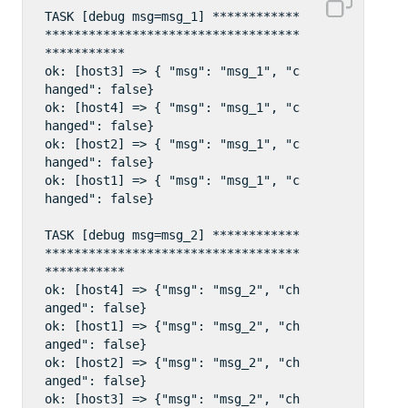
TASK [debug msg=msg_1] ************
***********************************
***********  

ok: [host3] => { "msg": "msg_1", "c
hanged": false}  

ok: [host4] => { "msg": "msg_1", "c
hanged": false}  

ok: [host2] => { "msg": "msg_1", "c
hanged": false}  

ok: [host1] => { "msg": "msg_1", "c
hanged": false}

TASK [debug msg=msg_2] ************
***********************************
***********  

ok: [host4] => {"msg": "msg_2", "ch
anged": false}  

ok: [host1] => {"msg": "msg_2", "ch
anged": false}  

ok: [host2] => {"msg": "msg_2", "ch
anged": false}  

ok: [host3] => {"msg": "msg_2", "ch