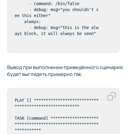
      - command: /bin/false

      - debug: msg="you shouldn't s
ee this either"

    always:

      - debug: msg="this is the alw
Вывод при выполнении приведённого сценария
будет выглядеть примерно так:
PLAY [] ***************************
***************************

TASK [command] ********************
***********************************
***********  
