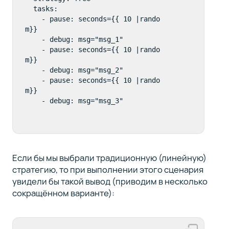
  tasks:

    - pause: seconds={{ 10 |rando
m}}

    - debug: msg="msg_1"

    - pause: seconds={{ 10 |rando
m}}

    - debug: msg="msg_2"

    - pause: seconds={{ 10 |rando
m}}

Если бы мы выбрали традиционную (линейную)
стратегию, то при выполнении этого сценария
увидели бы такой вывод (приводим в несколько
сокращённом варианте):