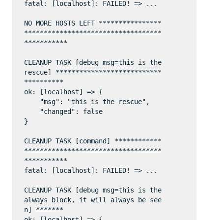
fatal: [localhost]: FAILED! => ...

NO MORE HOSTS LEFT ****************
***********************************
***********

CLEANUP TASK [debug msg=this is the 
rescue] ***************************
**********  

ok: [localhost] => {  

    "msg": "this is the rescue", 

    "changed": false

}

CLEANUP TASK [command] ************
***********************************
***********  

fatal: [localhost]: FAILED! => ...

CLEANUP TASK [debug msg=this is the 
always block, it will always be see
n] *******  

ok: [localhost] => {  
