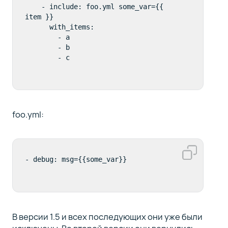
    - include: foo.yml some_var={{ 
item }}

      with_items:

        - a

        - b

foo.yml:
В версии 1.5 и всех последующих они уже были