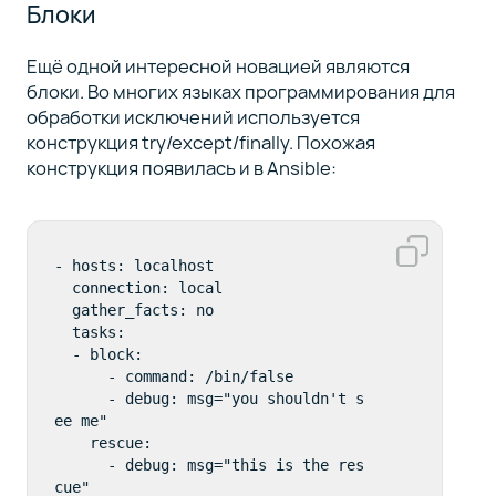
Блоки
Ещё одной интересной новацией являются
блоки. Во многих языках программирования для
обработки исключений используется
конструкция try/except/finally. Похожая
конструкция появилась и в Ansible:
- hosts: localhost

  connection: local

  gather_facts: no

  tasks:

  - block:

      - command: /bin/false

      - debug: msg="you shouldn't s
ee me"

    rescue:

      - debug: msg="this is the res
cue"
