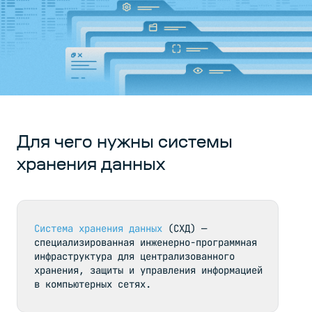
СХД
Отказоустойчивость
4
СХД и
восстановление
после сбоев
Как СХД
5
Для чего нужны системы
помогает
хранения данных
бизнесу
организовать
эффективное
хранение
данных
Система хранения данных
 (СХД) — 
предприятия
специализированная инженерно-программная 
инфраструктура для централизованного 
хранения, защиты и управления информацией 
Как
6
в компьютерных сетях.
выбрать
СХД