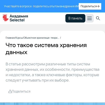
Участвуйте в опросе: поделитесь опытом внедрения ИИ
Поделиться
В панель
Для чего
1
Главная
Курсы
Объектное хранилище: теория, практика, примеры использования
нужны
Что такое система хранения
системы
хранения
данных
данных
В статье рассмотрим различные типы систем
Как
хранения данных, их особенности, преимущества
2
устроена
и недостатки, а также ключевые факторы, которые
система
следует учитывать при их выборе.
хранения
данных
Поделиться
Классификация
3