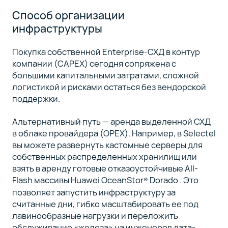
Способ организации
инфраструктуры
Покупка собственной Enterprise-СХД в контур
компании (CAPEX) сегодня сопряжена с
большими капитальными затратами, сложной
логистикой и рисками остаться без вендорской
поддержки.
Альтернативный путь — аренда выделенной СХД
в облаке провайдера (OPEX). Например, в Selectel
вы можете развернуть кастомные серверы для
собственных распределенных хранилищ или
взять в аренду готовые отказоустойчивые All-
Flash массивы Huawei OceanStor
Dorado . Это
®
позволяет запустить инфраструктуру за
считанные дни, гибко масштабировать ее под
лавинообразные нагрузки и переложить
обслуживание «железа» на инженеров дата-