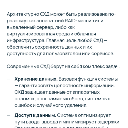
Архитектурно СХД может быть реализована по-
Можно ли
7
разному: как аппаратный RAID-массив или
масштабировать
сетевое
выделенный сервер, либо как
хранение
виртуализированная среда и облачная
данных под
инфраструктура. Главная цель любой СХД —
растущие
обеспечить сохранность данных и их
нагрузки
доступность для пользователей или сервисов.
Современные СХД берут на себя комплекс задач.
Сервер хранения
8
данных и
Хранение данных.
Базовая функция системы
требования
— гарантировать целостность информации.
российского
законодательства
СХД защищает данные от аппаратных
поломок, программных сбоев, системных
ошибок и случайного удаления.
Заключение
9
Доступ к данным.
Система оптимизирует
пути ввода-вывода и минимизирует задержки.