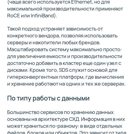
(чаще всего используется Ethernet, но для
максимальной производительности применяют
RoCE или InfiniBand).
Такой подход устраняет зависимость от
конкретного вендора, позволяя использовать
серверы и накопители любых брендов.
Масштабировать систему максимально просто:
для увеличения емкости и производительности
достаточно добавить в кластер еще один узел с
дисками. Кроме того, SDS служит основой для
гиперконвергентных платформ, где вычисления
и хранение работают на одних и тех же серверах.
По типу работы с данными
Большинство сервисов по хранению данных
основаны на архитектуре СХД. Информация в них
может храниться по-разному: в виде отдельных
файлов, блоков или объектов. Это зависит от типа