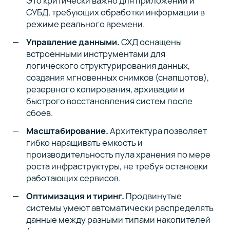
Это критически важно для приложений и
СУБД, требующих обработки информации в
Сейчас
вы
режиме реального времени.
на
1
Управление данными.
СХД оснащены
статье
встроенными инструментами для
курса
логического структурирования данных,
создания мгновенных снимков (снапшотов),
01
резервного копирования, архивации и
9
быстрого восстановления систем после
минут
сбоев.
Что такое
система
Масштабирование.
Архитектура позволяет
хранения
гибко наращивать емкость и
данных
производительность пула хранения по мере
роста инфраструктуры, не требуя остановки
работающих сервисов.
Оптимизация и тиринг.
Продвинутые
Полный
системы умеют автоматически распределять
список
данные между разными типами накопителей
курса