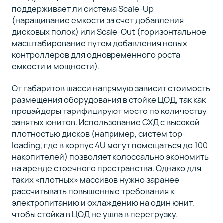
поддерживает ли система Scale-Up
(наращивание емкости за счет добавления
дисковых полок) или Scale-Out (горизонтальное
масштабирование путем добавления новых
контроллеров для одновременного роста
емкости и мощности).
От габаритов шасси напрямую зависит стоимость
размещения оборудования в стойке ЦОД, так как
провайдеры тарифицируют место по количеству
занятых юнитов. Использование СХД с высокой
плотностью дисков (например, систем top-
loading, где в корпус 4U могут помещаться до 100
накопителей) позволяет колоссально экономить
на аренде стоечного пространства. Однако для
таких «плотных» массивов нужно заранее
рассчитывать повышенные требования к
электропитанию и охлаждению на один юнит,
чтобы стойка в ЦОД не ушла в перегрузку.