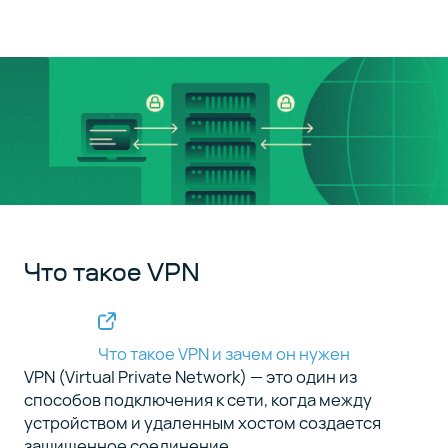
Как
4
работают
VPN-
протоколы
Виды VPN-
5
протоколов
Какой
6
VPN-
Что такое VPN
протокол
лучше
Что такое VPN и зачем он нужен
VPN (Virtual Private Network) — это один из
способов подключения к сети, когда между
устройством и удаленным хостом создается
защищенное соединение.