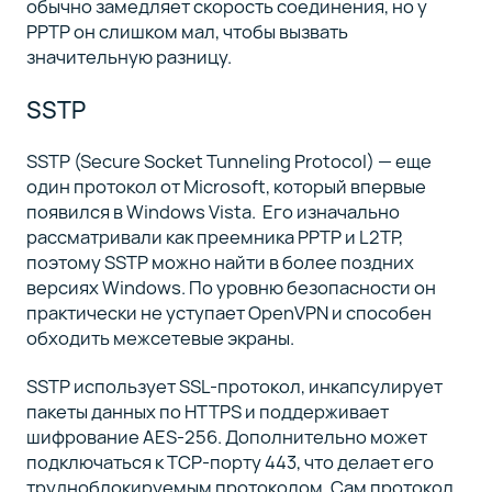
обычно замедляет скорость соединения, но у
PPTP он слишком мал, чтобы вызвать
значительную разницу.
SSTP
SSTP (Secure Socket Tunneling Protocol) — еще
один протокол от Microsoft, который впервые
появился в Windows Vista. Его изначально
рассматривали как преемника PPTP и L2TP,
поэтому SSTP можно найти в более поздних
версиях Windows. По уровню безопасности он
практически не уступает OpenVPN и способен
обходить межсетевые экраны.
SSTP использует SSL-протокол, инкапсулирует
пакеты данных по HTTPS и поддерживает
шифрование AES-256. Дополнительно может
подключаться к TCP-порту 443, что делает его
трудноблокируемым протоколом. Сам протокол