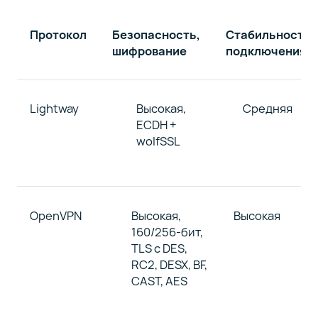
Протокол
Безопасность,
Стабильность
шифрование
подключения
Lightway
Высокая,
Средняя
ECDH +
wolfSSL
OpenVPN
Высокая,
Высокая
160/256-бит,
TLS с DES,
RC2, DESX, BF,
CAST, AES