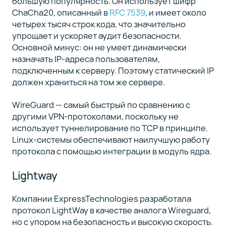
большую популярность. Он использует шифр
ChaCha20, описанный в
RFC 7539
, и имеет около
четырех тысяч строк кода, что значительно
упрощает и ускоряет аудит безопасности.
Основной минус: он не умеет динамически
назначать IP-адреса пользователям,
подключенным к серверу. Поэтому статический IP
должен храниться на том же сервере.
WireGuard — самый быстрый по сравнению с
другими VPN-протоколами, поскольку не
использует туннелирование по TCP в принципе.
Linux-системы обеспечивают наилучшую работу
протокола с помощью интеграции в модуль ядра.
Lightway
Компании ExpressTechnologies разработала
протокол LightWay в качестве аналога Wireguard,
но с упором на безопасность и высокую скорость.