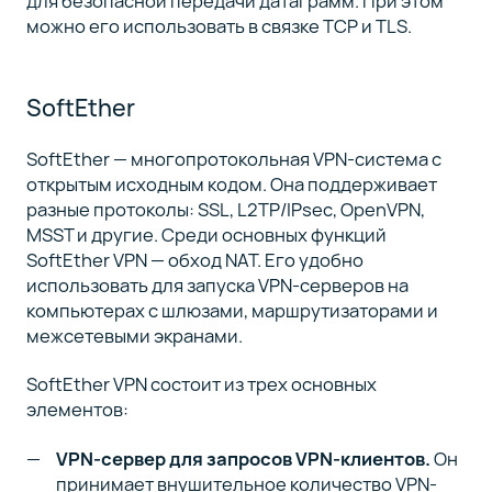
для безопасной передачи датаграмм. При этом
можно его использовать в связке TCP и TLS.
SoftEther
SoftEther — многопротокольная VPN-система с
открытым исходным кодом. Она поддерживает
разные протоколы: SSL, L2TP/IPsec, OpenVPN,
MSST и другие. Среди основных функций
SoftEther VPN — обход NAT. Его удобно
использовать для запуска VPN-серверов на
компьютерах с шлюзами, маршрутизаторами и
межсетевыми экранами.
SoftEther VPN состоит из трех основных
элементов:
VPN-сервер для запросов VPN-клиентов.
Он
принимает внушительное количество VPN-