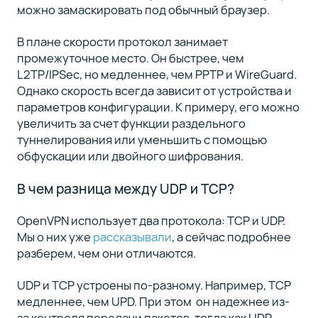
можно замаскировать под обычный браузер.
В плане скорости протокол занимает
промежуточное место. Он быстрее, чем
L2TP/IPSec, но медленнее, чем PPTP и WireGuard.
Однако скорость всегда зависит от устройства и
параметров конфигурации. К примеру, его можно
увеличить за счет функции раздельного
туннелирования или уменьшить с помощью
обфускации или двойного шифрования.
В чем разница между UDP и TCP?
OpenVPN использует два протокола: TCP и UDP.
Мы о них уже
рассказывали
, а сейчас подробнее
разберем, чем они отличаются.
UDP и TCP устроены по-разному. Например, TCP
медленнее, чем UPD. При этом он надежнее из-
за контроля передачи пакетов, тогда как UDP