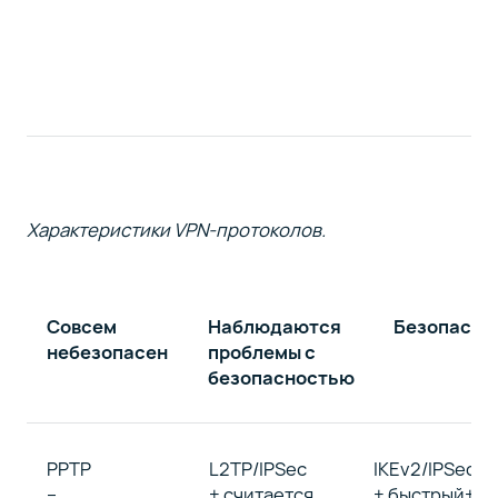
Характеристики VPN-протоколов.
Совсем
Наблюдаются
Безопасен
небезопасен
проблемы с
безопасностью
PPTP
L2TP/IPSec
IKEv2/IPSec
–
+ считается
+ быстрый+