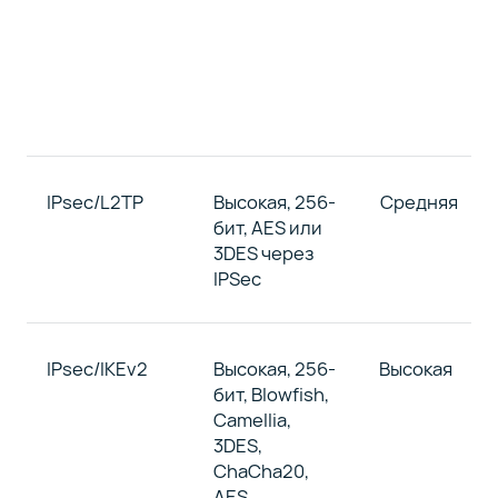
IPsec/L2TP
Высокая, 256-
Средняя
бит, AES или
3DES через
IPSec
IPsec/IKEv2
Высокая, 256-
Высокая
бит, Blowfish,
Camellia,
3DES,
ChaCha20,
AES