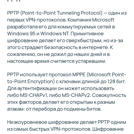
PPTP (Point-to-Point Tunneling Protocol) — один из
первых VPN-протоколов. Компания Microsoft
разработала его для коммутируемых сетей в
Windows 95 и Windows NT. Примитивное
шифрование делает его сверхбыстрым, но из-за
этого страдает безопасность в интернете. К
сожалению, он не дожил до наших дней и в
настоящее время считается устаревшим.
PPTP использует протокол MPPE (Microsoft Point-
to-Point Encryption) с ключами длиной до 128 бит.
Для аутентификации он может использовать
либо MS-CHAPv1, либо MS-CHAPv2. Совокупность
этих факторов делает его открытым к разным
атакам: от перебора до подмены битов.
Низкоуровневое шифрование делает PPTP одним
из самых быстрых VPN-протоколов. Шифрование