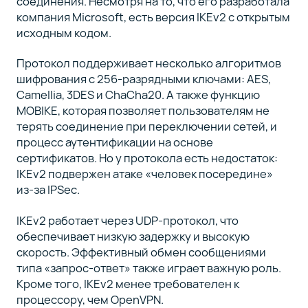
соединения. Несмотря на то, что его разработала
компания Microsoft, есть версия IKEv2 с открытым
исходным кодом.
Протокол поддерживает несколько алгоритмов
шифрования с 256-разрядными ключами: AES,
Camellia, 3DES и ChaCha20. А также функцию
MOBIKE, которая позволяет пользователям не
терять соединение при переключении сетей, и
процесс аутентификации на основе
сертификатов. Но у протокола есть недостаток:
IKEv2 подвержен атаке «человек посередине»
из-за IPSec.
IKEv2 работает через UDP-протокол, что
обеспечивает низкую задержку и высокую
скорость. Эффективный обмен сообщениями
типа «запрос-ответ» также играет важную роль.
Кроме того, IKEv2 менее требователен к
процессору, чем OpenVPN.