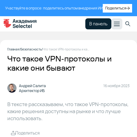
Участвуйте в опросе: поделитесь опытом внедрения ИИ
Поделиться
В панель
Что
1
Главная
Безопасность
Что такое VPN-протоколы и какие они бывают
такое
Что такое VPN-протоколы и
VPN
какие они бывают
Сценарии
2
использования
Андрей Салита
16 ноября 2023
VPN
Архитектор ИБ
В тексте рассказываем, что такое VPN-протоколы,
Что
3
какие решения доступны на рынке и что лучше
такое
использовать.
VPN-
протокол
Поделиться