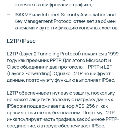
отвечает за шифрование трафика,
ISAKMP или Internet Security Association and
Key Management Protocol отвечает за обмен
ключами и аутентификацию конечных хостов.
L2TP/IPsec
L2TP (Layer 2 Tunneling Protocol) появился в 1999
году как преемник PPTP. Для этого Microsoft и
Cisco объединили два протокола — PPTP и L2F
(Layer 2 Forwarding). Однако L2TP не шифрует
данные, поэтому эту функцию выполняет IPSec.
L2TP обеспечивает нулевую защиту, поскольку
не может защитить полезную нагрузку данных.
IPSec же поддерживает шифр AES-256 и, как
правило, считается безопасным. Поэтому L2TP
инкапсулирует часть трафика, как обычное PPTP-
соединение, а вторую обеспечивает IPSec.