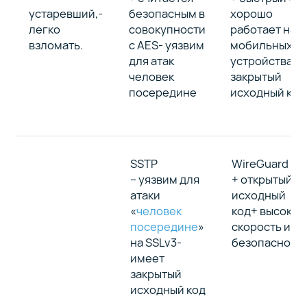
устаревший,-
безопасным в
хорошо
легко
совокупности
работает на
взломать.
с AES- уязвим
мобильных
для атак
устройствах-
человек
закрытый
посередине
исходный код
SSTP
WireGuard
– уязвим для
+ открытый
атаки
исходный
«
человек
код+ высокая
посередине
»
скорость и
на SSLv3-
безопасност
имеет
закрытый
исходный код