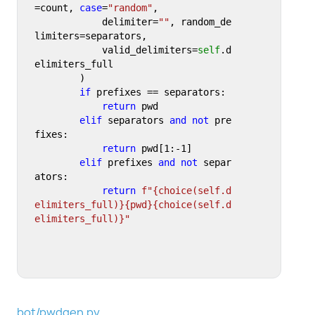
=count, 
case
=
"random"
, 

            delimiter=
""
, random_de
limiters=separators, 

            valid_delimiters=
self
.d
elimiters_full

        )

if
 prefixes == separators:

return
 pwd

elif
 separators 
and
not
 pre
fixes:

return
 pwd[
1
:-
1
]

elif
 prefixes 
and
not
 separ
ators:

return
f"
{choice(self.d
elimiters_full)}
{pwd}
{choice(self.d
elimiters_full)}
"
bot/pwdgen.py