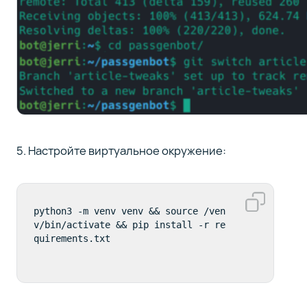
5. Настройте виртуальное окружение:
python3 -m venv venv && source /ven
v/bin/activate && pip install -r re
quirements.txt