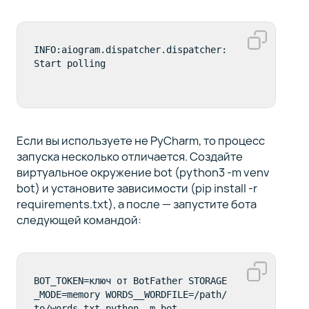
INFO:aiogram.dispatcher.dispatcher:
Start polling
Если вы используете не PyCharm, то процесс
запуска несколько отличается. Создайте
виртуальное окружение bot (python3 -m venv
bot) и установите зависимости (pip install -r
requirements.txt), а после — запустите бота
следующей командой:
BOT_TOKEN=ключ от BotFather STORAGE
_MODE=memory WORDS__WORDFILE=/path/
to/words.txt python -m bot