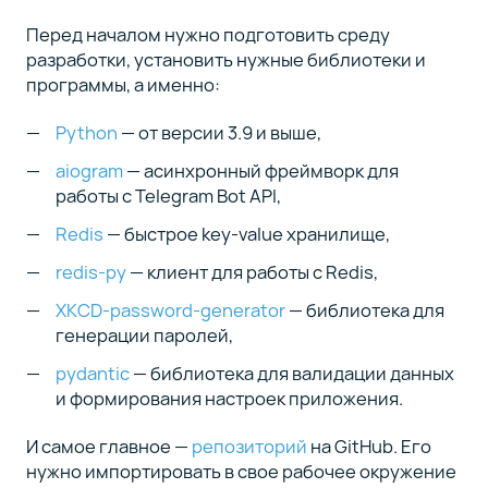
Перед началом нужно подготовить среду
разработки, установить нужные библиотеки и
программы, а именно:
Python
— от версии 3.9 и выше,
aiogram
— асинхронный фреймворк для
работы с Telegram Bot API,
Redis
— быстрое key-value хранилище,
redis-py
— клиент для работы с Redis,
XKCD-password-generator
— библиотека для
генерации паролей,
pydantic
— библиотека для валидации данных
и формирования настроек приложения.
И самое главное —
репозиторий
на GitHub. Его
нужно импортировать в свое рабочее окружение