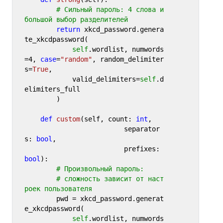
# Сильный пароль: 4 слова и 
большой выбор разделителей       
return
 xkcd_password.genera
te_xkcdpassword(

self
.wordlist, numwords
=
4
, 
case
=
"random"
, random_delimiter
s=
True
,

            valid_delimiters=
self
.d
elimiters_full

        )

def
custom
(
self, count: 
int
, 

                         separator
s: 
bool
, 

                         prefixes: 
bool
):

# Произвольный пароль: 
# сложность зависит от наст
роек пользователя
        pwd = xkcd_password.generat
e_xkcdpassword(

self
.wordlist, numwords