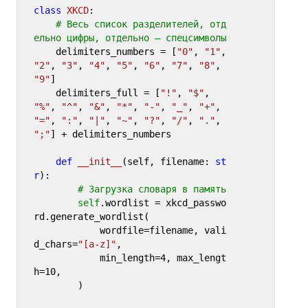
class
XKCD
:

# Весь список разделителей, отд
ельно цифры, отдельно – спецсимволы
    delimiters_numbers = [
"0"
, 
"1"
, 
"2"
, 
"3"
, 
"4"
, 
"5"
, 
"6"
, 
"7"
, 
"8"
, 
"9"
]

    delimiters_full = [
"!"
, 
"$"
, 
"%"
, 
"^"
, 
"&"
, 
"*"
, 
"-"
, 
"_"
, 
"+"
, 
"="
, 
":"
, 
"|"
, 
"~"
, 
"?"
, 
"/"
, 
"."
, 
";"
] + delimiters_numbers

def
__init__
(
self, filename: 
st
r
):

# Загрузка словаря в память
self
.wordlist = xkcd_passwo
rd.generate_wordlist(

            wordfile=filename, vali
d_chars=
"[a-z]"
, 

            min_length=
4
, max_lengt
h=
10
,

        )
