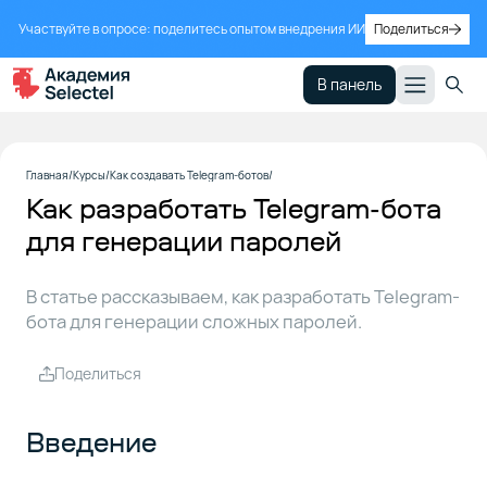
Участвуйте в опросе: поделитесь опытом внедрения ИИ
Поделиться
В панель
Введение
1
Главная
Курсы
Как создавать Telegram-ботов
Как разработать Telegram-бота
для генерации паролей
Требования
2
к работе
бота
В статье рассказываем, как разработать Telegram-
бота для генерации сложных паролей.
Что
3
Поделиться
понадобится
для
разработки
Введение