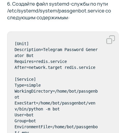
6. Создайте файл systemd-службы по пути
/etc/systemd/system/passgenbot.service со
следующим содержимым:
[Unit]

Description=Telegram Password Gener
ator Bot

Requires=redis.service

After=network.target redis.service

[Service]

Type=simple

WorkingDirectory=/home/bot/passgenb
ot

ExecStart=/home/bot/passgenbot/ven
v/bin/python -m bot

User=bot

Group=bot

EnvironmentFile=/home/bot/passgenbo
t/.env
