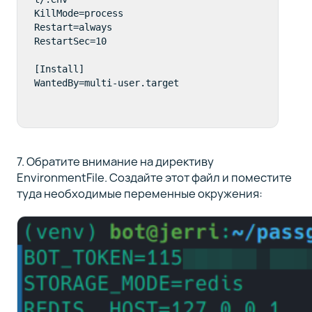
KillMode=process

Restart=always

RestartSec=10

[Install]

WantedBy=multi-user.target
7. Обратите внимание на директиву
EnvironmentFile. Создайте этот файл и поместите
туда необходимые переменные окружения: