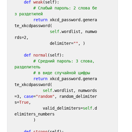
def
weak
(
self
):

# Слабый пароль: 2 слова бе
з раздетилей
return
 xkcd_password.genera
te_xkcdpassword(

self
.wordlist, numwo
rds=
2
, 

               delimiter=
""
, )

def
normal
(
self
):

# Средний пароль: 3 слова, 
разделитель 
# в виде случайной цифры
return
 xkcd_password.genera
te_xkcdpassword(

self
.wordlist, numwords
=
3
, 
case
=
"random"
, random_delimiter
s=
True
,

            valid_delimiters=
self
.d
elimiters_numbers

        )

def
strong
(
self
):
