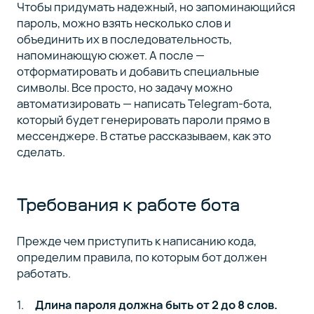
Как
4
Чтобы придумать надежный, но запоминающийся
настроить
пароль, можно взять несколько слов и
бота
объединить их в последовательность,
напоминающую сюжет. А после —
отформатировать и добавить специальные
Деплой
5
символы. Все просто, но задачу можно
бота
автоматизировать — написать Telegram-бота,
который будет генерировать пароли прямо в
Разбираемся
6
мессенджере. В статье рассказываем, как это
вместе
сделать.
Заключение
7
Требования к работе бота
Прежде чем приступить к написанию кода,
Сейчас
определим правила, по которым бот должен
вы
работать.
на
2
статье
Длина пароля должна быть от 2 до 8 слов.
курса