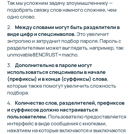
Так мы усложним задачу злоумышленнику —
подобрать связку слов намного сложнее, чем
01
одно слово.
11
Между словами могут быть разделители в
минут
виде цифр и спецсимволов.
Это увеличит
Как
энтропию и затруднит подбор пароля. Пароль с
разработать
разделителями может выглядеть, например, так:
Telegram-
unmovable8ENCRUST=macho.
бота на
Python+C
Дополнительно в пароле могут
использоваться спецсимволы в начале
(префиксы) и в конце (суффиксы) слова
,
которые также
помогут
увеличить сложность
Полный
подбора.
список
Количество слов, разделителей, префиксов
курса
и суффиксов должно настраиваться
(9)
пользователем.
Пользователю предоставляется
интерфейс в виде сообщения с кнопками,
нажатием на которые включаются и выключаются