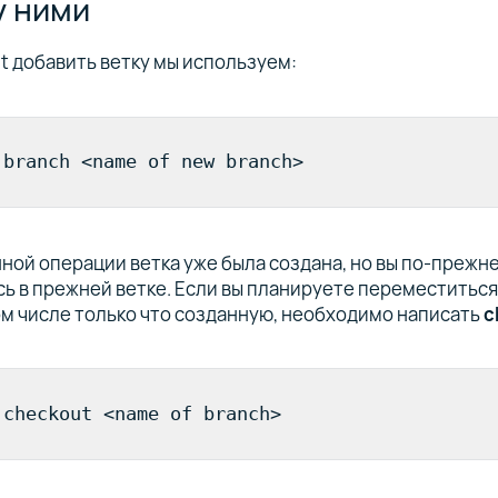
у ними
it добавить ветку мы используем:
 branch <name of new branch>
ной операции ветка уже была создана, но вы по-прежн
ь в прежней ветке. Если вы планируете переместиться
том числе только что созданную, необходимо написать
c
 checkout <name of branch>