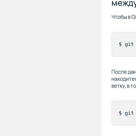
межд
Чтобы в G
$ git
После дан
находитес
ветку, в 
$ git