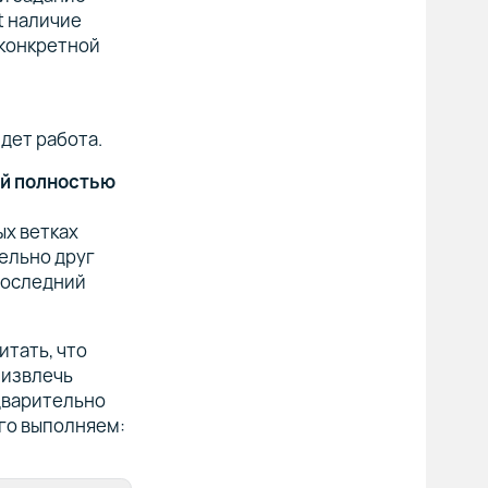
t наличие
 конкретной
идет работа.
ей полностью
ых ветках
дельно друг
 последний
тать, что
 извлечь
едварительно
ого выполняем: