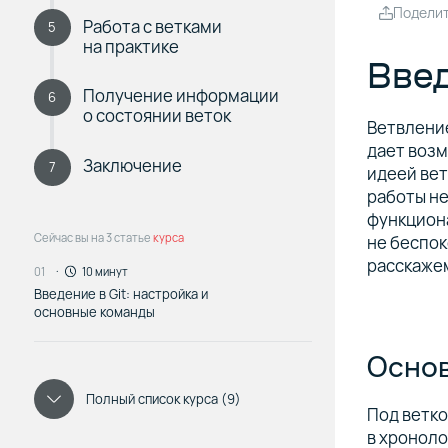
Подели
Работа с ветками
5
на практике
Вве
Получение информации
6
о состоянии веток
Ветвление
дает возм
Заключение
7
идеей вет
работы не
функциона
Сейчас вы на 3 статье
курса
не беспок
расскажем 
01
10 минут
Введение в Git: настройка и
основные команды
Основ
Полный список курса (9)
Под ветк
в хроноло