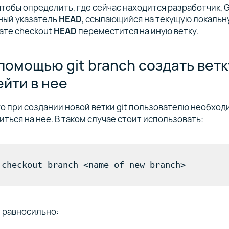
чтобы определить, где сейчас находится разработчик, 
ный указатель
HEAD
, ссылающийся на текущую локальну
ате checkout
HEAD
переместится на иную ветку.
 помощью git branch создать ветк
ейти в нее
о при создании новой ветки git пользователю необход
ться на нее. В таком случае стоит использовать:
 checkout branch <name of new branch> 
 равносильно: