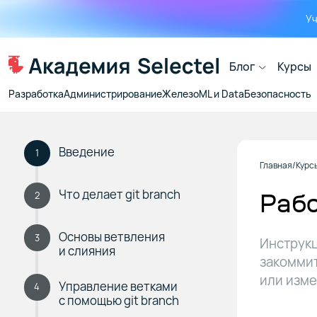
Уч
Блог
Курсы
Разработка
Администрирование
Железо
ML и Data
Безопасность
Введение
1
Главная
Курс
Что делает git branch
Рабо
2
Основы ветвления
3
Инструкци
и слияния
закоммит
или изме
Управление ветками
4
с помощью git branch