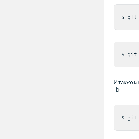
$ git
$ git
И также м
-b:
$ git