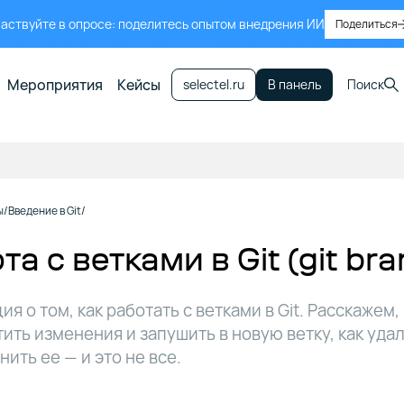
аствуйте в опросе: поделитесь опытом внедрения ИИ
Поделиться
Мероприятия
Кейсы
selectel.ru
В панель
Поиск
ы
Введение в Git
та с ветками в Git (git bra
я о том, как работать с ветками в Git. Расскажем,
ить изменения и запушить в новую ветку, как удал
нить ее — и это не все.