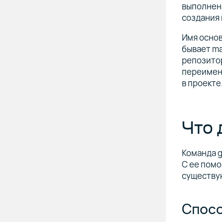
выполнена
создания 
Имя основ
бывает ma
репозитор
переимено
в проекте
Что 
Команда g
С ее пом
существую
Спосо