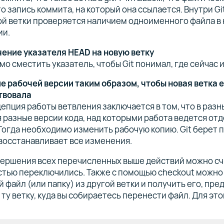
то запись коммита, на который она ссылается. Внутри Gi
ой ветки проверяется наличием одноименного файла в
ии.
ение указателя HEAD на новую ветку
о сместить указатель, чтобы Git понимал, где сейчас 
е рабочей версии таким образом, чтобы новая ветка 
твовала
епция работы ветвления заключается в том, что в разн
 разные версии кода, над которыми работа ведется от
 Тогда необходимо изменить рабочую копию. Git берет
восстанавливает все изменения.
ершения всех перечисленных выше действий можно счи
стью переключились. Также с помощью checkout можно
 файл (или папку) из другой ветки и получить его, пр
 ту ветку, куда вы собираетесь перенести файл. Для эт