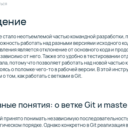
ться
дение
 стало неотъемлемой частью командной разработки, п
ожность работать над разными версиями исходного ко
вления является отклонение от основного кода и про
зависимо от него. Также это удобно в тестировании о
ла, потому что позволяет работать над новой частью к
оясь о поломке чего-то в рабочей версии. В этой инстр
о том, как работать с ветками в Git.
ные понятия: о ветке Git и maste
ой принято понимать независимую последовательност
гическом порядке. Однако конкретно в Git реализация 