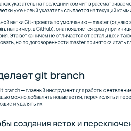
 как указатель на последний коммит в рассматриваемо
ветки уже новый указатель ссылается на текущий комми
ной ветки Git-проекта по умолчанию — master (однако
in, например, в GitHub), она появляется сразу при ини
ия. Эта ветка ничем не отличается от остальных и так
вать, но по договоренности master принято считать г
.
делает git branch
it branch — главный инструмент для работы с ветвлени
ощью можно добавлять новые ветки, перечислять и пе
щие и удалять их.
бы создания веток и переключе