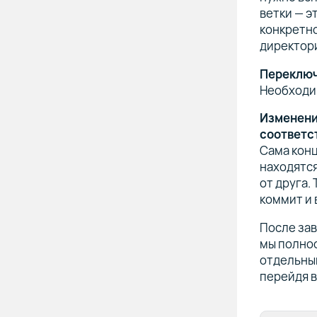
ветки — э
конкретн
директор
Переключ
Необходим
Изменени
соответс
Сама конц
находятся
от друга.
коммит и 
После зав
мы полно
отдельный
перейдя в