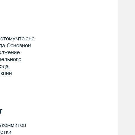
отому что оно
да. Основной
должение
тдельного
ода,
укции
r
ь коммитов
ветки