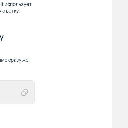
Git использует
ю ветку.
у
имо сразу же