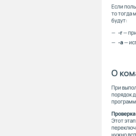
Если пол
то тогда 
будут:
-r
— при
-a
— ис
О ком
При выпо
порядок д
программ
Проверка,
Этот этап
переключи
нужно всп