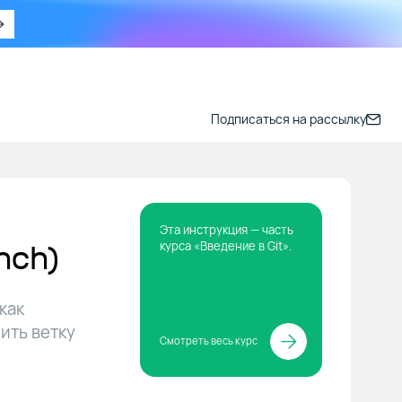
Подписаться на рассылку
Эта инструкция — часть
nch)
курса «Введение в Git».
 как
ить ветку
Смотреть весь курс