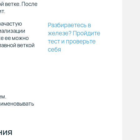
й ветке. После
т.
 зачастую
Разбираетесь в
циализации
железе? Пройдите
же ее можно
тест и проверьте
лавной веткой
себя
ем.
реименовывать
ния