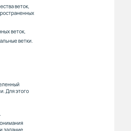
ества веток,
спространенных
ных веток,
альные ветки.
деленный
и. Для этого
т
понимания
ки задание