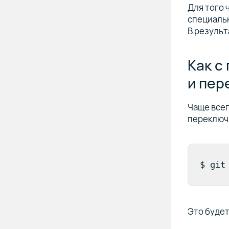
Для того 
специаль
В результ
Как с
и пер
Чаще всег
переключи
$ git
Это будет