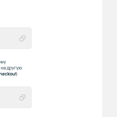
ему
 на другую
heckout
: