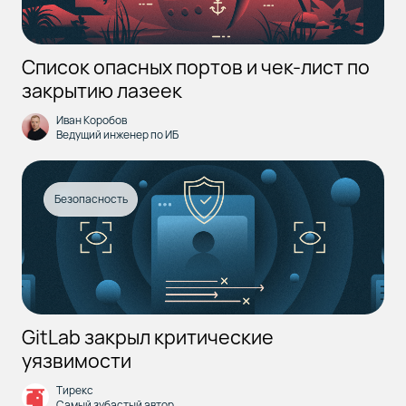
Список опасных портов и чек-лист по
закрытию лазеек
Иван Коробов
Ведущий инженер по ИБ
Безопасность
GitLab закрыл критические
уязвимости
Тирекс
Самый зубастый автор