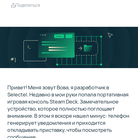
— это
Поделиться
браузер
Погружение
4
в KDE
Connect
Реализация
5
протокола
Заключение
6
Привет! Меня зовут Вова, я разработчик в
Selectel. Недавно в мои руки попала портативная
игровая консоль Steam Deck. Замечательное
устройство, которое полностью поглощает
внимание. В этом я вскоре нашел минус: телефон
генерирует уведомления и приходится
откладывать приставку, чтобы посмотреть
сообщение.