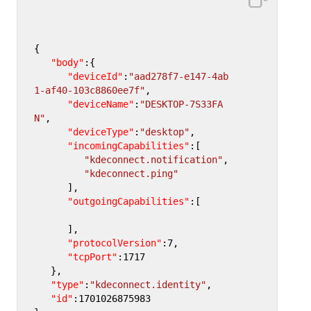
{
"body"
:
{
"deviceId"
:
"aad278f7-e147-4ab
1-af40-103c8860ee7f"
,
"deviceName"
:
"DESKTOP-7S33FA
N"
,
"deviceType"
:
"desktop"
,
"incomingCapabilities"
:
[
"kdeconnect.notification"
,
"kdeconnect.ping"
]
,
"outgoingCapabilities"
:
[
]
,
"protocolVersion"
:
7
,
"tcpPort"
:
1717
}
,
"type"
:
"kdeconnect.identity"
,
"id"
:
1701026875983