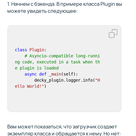
1. Начнем с бэкенда. В примере класса Plugin вы
можете увидеть следующее:
class
Plugin
:

# Asyncio-compatible long-runni
ng code, executed in a task when th
e plugin is loaded
async
def
_main
(
self
):

        decky_plugin.logger.info(
"H
ello World!"
)
Вам может показаться, что загрузчик создает
экземпляр класса и обращается к нему. Но нет: