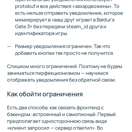
protobuf и все действия «захардкожены». То
есть нельзя отправить уведомление, которое
мимикрирует в «ваш друг играет в Baldur’s
Gate 3» без передачи steam_id друга и
идентификатора игры.
Размер уведомления ограничен. Так что
добавить кнопки так просто не получится.
Слишком много ограничений. Поэтому не будем
заниматься перфекционизмом — научимся
отображать уведомления без обратной связи.
Как обойти ограничения
Есть два способа, как связать фронтенд с
бэкендом: встроенный и самописный. Первый
предполагает одностороннюю связь вида
«клиент запросил — сервер ответил». Во