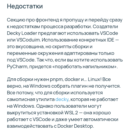
Недостатки
Секцию про фронтенд я пропущу и перейду сразу
к недостаткам процесса разработки. Создатели
Decky Loader предлагают использовать VSCode
или VSCoduim. Использование конкретных IDE —
это вкусовщина, но скрипты сборки и
переменные окружения адаптированы только
под VSCode. Так что, если вы хотите использовать
PyCharm, придется «поработать напильником».
Для сборки нужен pnpm, docker и… Linux! Все
верно, на Windows собрать плагин не получится.
Все потому, что для сборки используется
самописная утилита
decky
, которая не работает
на Windows. Однако пользователи могут
выкрутиться установкой WSL 2 — она хорошо
работает с VSCode и даже умеет автоматически
взаимодействовать с Docker Desktop.