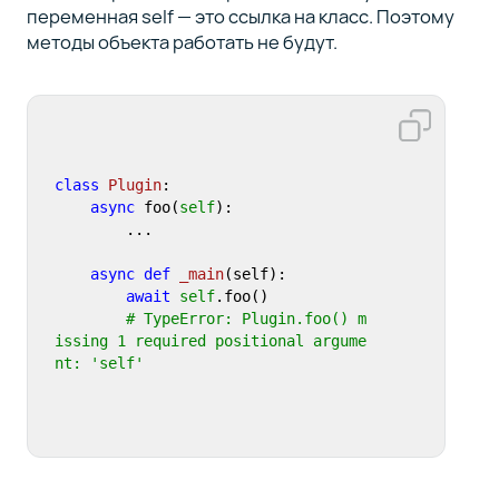
переменная self — это ссылка на класс. Поэтому
методы объекта работать не будут.
class
Plugin
:

async
 foo(
self
):

        ...

async
def
_main
(
self
):

await
self
.foo()  

# TypeError: Plugin.foo() m
issing 1 required positional argume
nt: 'self'