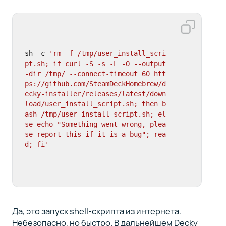
sh -c 
'rm -f /tmp/user_install_scri
pt.sh; if curl -S -s -L -O --output
-dir /tmp/ --connect-timeout 60 htt
ps://github.com/SteamDeckHomebrew/d
ecky-installer/releases/latest/down
load/user_install_script.sh; then b
ash /tmp/user_install_script.sh; el
se echo "Something went wrong, plea
se report this if it is a bug"; rea
d; fi'
Да, это запуск shell-скрипта из интернета.
Небезопасно, но быстро. В дальнейшем Decky