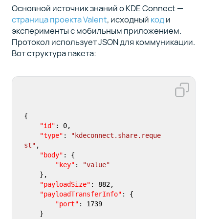
Основной источник знаний о KDE Connect —
страница проекта Valent
, исходный
код
и
эксперименты с мобильным приложением.
Протокол использует JSON для коммуникации.
Вот структура пакета:
{
"id"
:
0
,
"type"
:
"kdeconnect.share.reque
st"
,
"body"
:
{
"key"
:
"value"
}
,
"payloadSize"
:
882
,
"payloadTransferInfo"
:
{
"port"
:
1739
}