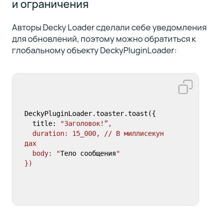
и ограничения
Авторы Decky Loader сделали себе уведомления
для обновлений, поэтому можно обратиться к
глобальному объекту DeckyPluginLoader:
DeckyPluginLoader.toaster.toast(
{
  title
:
"Заголовок!”,

  duration: 15_000, // В миллисекун
дах

  body: "
Тело сообщения
"

})