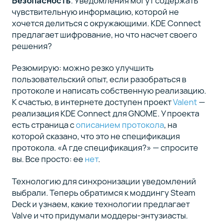
Безопасность
. Уведомления могут содержать
чувствительную информацию, которой не
хочется делиться с окружающими. KDE Connect
предлагает шифрование, но что насчет своего
решения?
Резюмирую: можно резко улучшить
пользовательский опыт, если разобраться в
протоколе и написать собственную реализацию.
К счастью, в интернете доступен проект
Valent
—
реализация KDE Connect для GNOME. У проекта
есть страница с
описанием протокола
, на
которой сказано, что это не спецификация
протокола. «А где спецификация?» — спросите
вы. Все просто: ее
нет
.
Технологию для синхронизации уведомлений
выбрали. Теперь обратимся к моддингу Steam
Deck и узнаем, какие технологии предлагает
Valve и что придумали моддеры-энтузиасты.