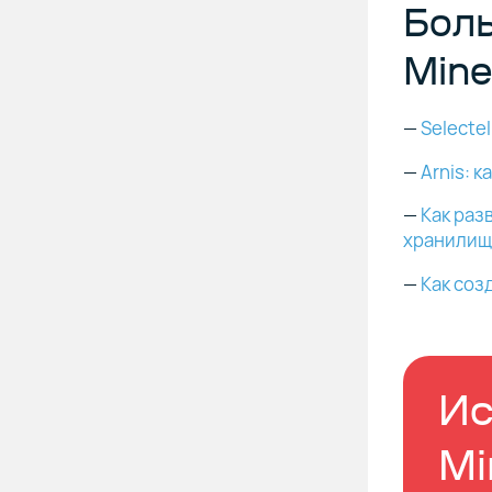
Боль
Mine
—
Selecte
—
Arnis: 
—
Как раз
хранили
—
Как соз
Ис
Mi