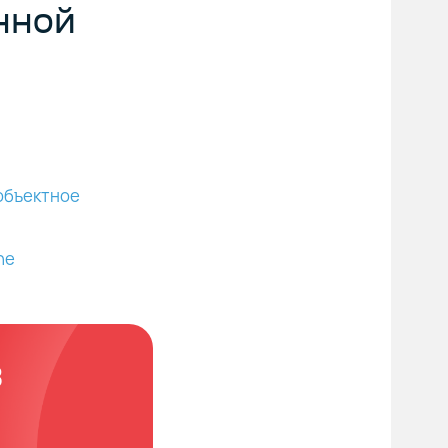
нной
 объектное
ne
в