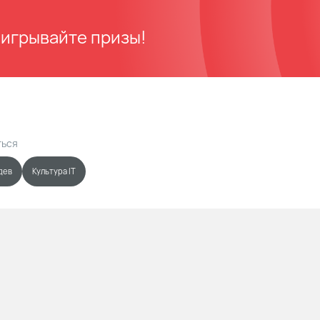
ыигрывайте призы!
ться
дев
Культура IT