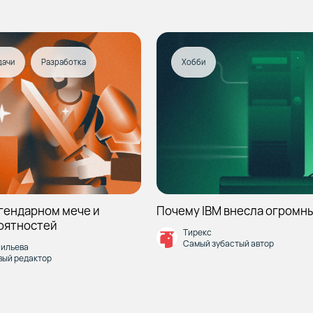
дачи
Разработка
Хобби
егендарном мече и
Почему IBM внесла огромный
оятностей
Тирекс
Самый зубастый автор
сильева
вый редактор