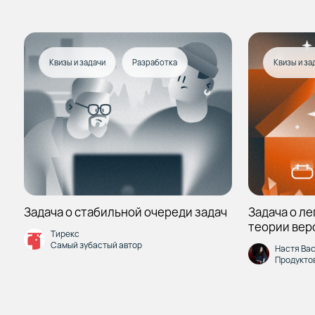
Квизы и задачи
Разработка
Квизы и за
Задача о стабильной очереди задач
Задача о л
теории вер
Тирекс
Самый зубастый автор
Настя Ва
Продукто