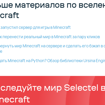
ше материалов по вселе
craft
l запустил сервер для игры в Minecraft
как перенести реальный мир в Minecraft за пару кликов
вернуть мир Minecraft на сервере и сделать его бэкап в
ще
дать Minecraft на Python? Обзор библиотеки Ursina Engi
следуйте мир Selectel 
necraft