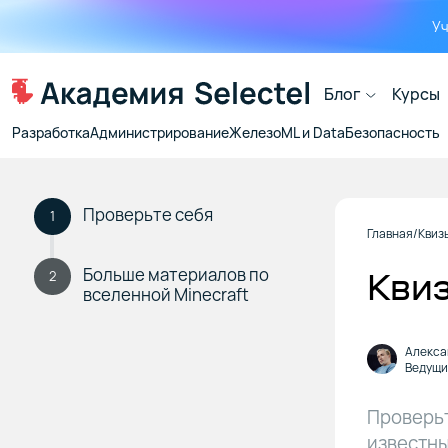
Уч
Блог
Курсы
Разработка
Администрирование
Железо
ML и Data
Безопасность
Проверьте себя
1
Главная
Квиз
Больше материалов по
Квиз
2
вселенной Minecraft
Алекса
Ведущи
Проверьт
известны