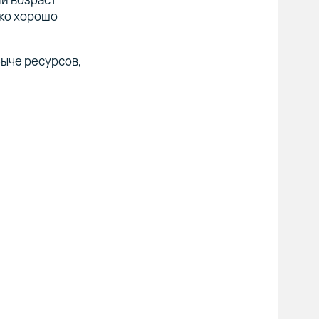
ько хорошо
быче ресурсов,