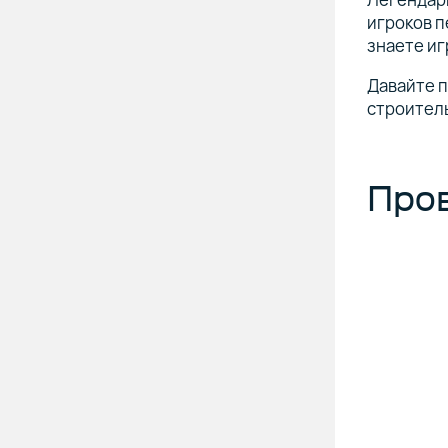
игроков п
знаете иг
Давайте п
строитель
Пров