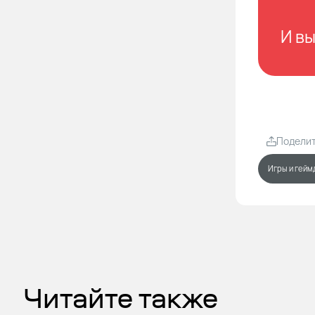
И в
Подели
Игры и гейм
Читайте также