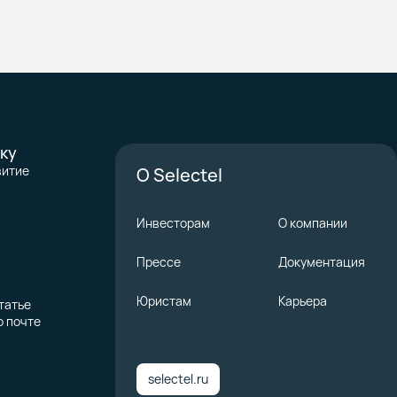
ку
витие
О Selectel
Инвесторам
О компании
Прессе
Документация
Юристам
Карьера
татье
о почте
selectel.ru