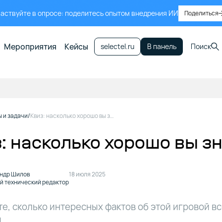
аствуйте в опросе: поделитесь опытом внедрения ИИ
Поделиться
Мероприятия
Кейсы
selectel.ru
В панель
Поиск
ы и задачи
Квиз: насколько хорошо вы знаете Minecraft
: насколько хорошо вы зн
ндр Шилов
18 июля 2025
й технический редактор
е, сколько интересных фактов об этой игровой в
.