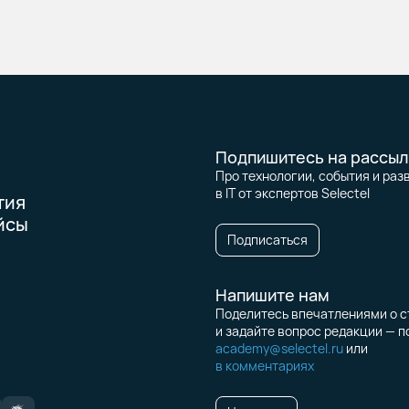
Подпишитесь на рассыл
Про технологии, события и раз
в IT от экспертов Selectel
тия
йсы
Подписаться
Напишите нам
Поделитесь впечатлениями о с
и задайте вопрос редакции — п
academy@selectel.ru
или
в комментариях