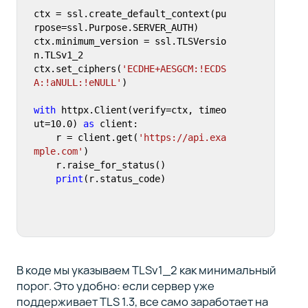
ctx = ssl.create_default_context(pu
rpose=ssl.Purpose.SERVER_AUTH)

ctx.minimum_version = ssl.TLSVersio
n.TLSv1_2

ctx.set_ciphers(
'ECDHE+AESGCM:!ECDS
A:!aNULL:!eNULL'
)

with
 httpx.Client(verify=ctx, timeo
ut=
10.0
) 
as
 client:

    r = client.get(
'https://api.exa
mple.com'
)

    r.raise_for_status()

print
(r.status_code)
В коде мы указываем TLSv1_2 как минимальный
порог. Это удобно: если сервер уже
поддерживает TLS 1.3, все само заработает на