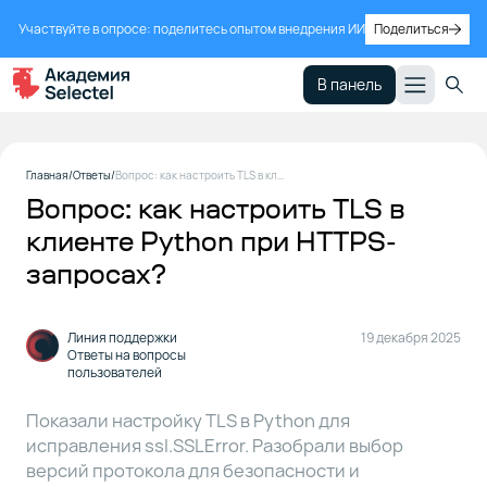
Участвуйте в опросе: поделитесь опытом внедрения ИИ
Поделиться
В панель
Комментарий
1
Главная
Ответы
Вопрос: как настроить TLS в клиенте Python при HTTPS-запросах?
пользователя
Вопрос: как настроить TLS в
клиенте Python при HTTPS-
Ответ
2
запросах?
специалиста
Линия поддержки
19 декабря 2025
Ответы на вопросы
пользователей
Показали настройку TLS в Python для
исправления ssl.SSLError. Разобрали выбор
версий протокола для безопасности и