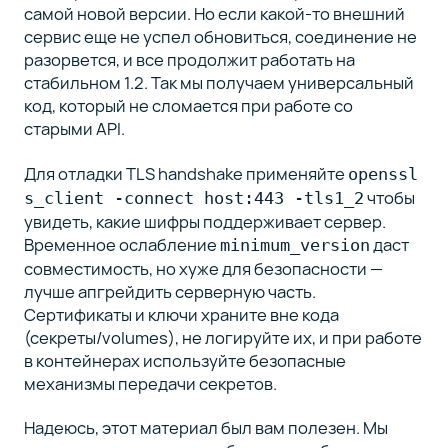
самой новой версии. Но если какой-то внешний
сервис еще не успел обновиться, соединение не
разорвется, и все продолжит работать на
стабильном 1.2. Так мы получаем универсальный
код, который не сломается при работе со
старыми API.
Для отладки TLS handshake применяйте
openssl
чтобы
s_client -connect host:443 -tls1_2
увидеть, какие шифры поддерживает сервер.
Временное ослабление
даст
minimum_version
совместимость, но хуже для безопасности —
лучше апгрейдить серверную часть.
Сертификаты и ключи храните вне кода
(секреты/volumes), не логируйте их, и при работе
в контейнерах используйте безопасные
механизмы передачи секретов.
Надеюсь, этот материал был вам полезен. Мы