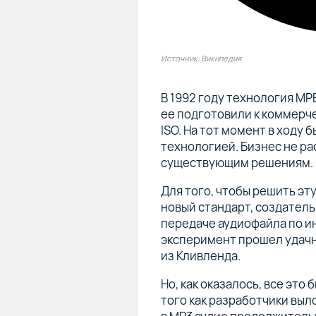
Источник: Википедия
В 1992 году технология MPE
ее подготовили к коммерч
ISO. На тот момент в ходу 
технологией. Бизнес не р
существующим решениям.
Для того, чтобы решить эт
новый стандарт, создател
передаче аудиофайла по ин
эксперимент прошел удачно
из Кливленда.
Но, как оказалось, все эт
того как разработчики выл