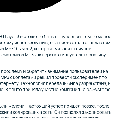
G Layer 3 все еще не была популярной. Тем не менее,
ескому использованию, она также стала стандартом
был MPEG Layer 2, который считали отличной
ассматривал MP3 как перспективную альтернативу
у проблему и обратить внимание пользователей на
ь MP3 с коллегами решил провести эксперимент по
тернету. Технология передачи была разработана, и
. В опыте приняла участие компания Telos Systems
о были мелочи. Настоящий успех пришел позже, после
ожили кодировщик в сеть. Он позволял закодировать