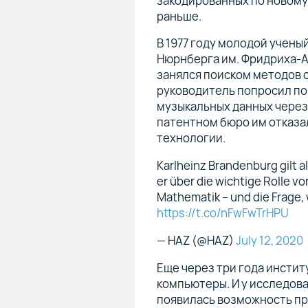
закодированных по новому 
раньше.
В 1977 году молодой учены
Нюрнберга им. Фридриха-Але
занялся поиском методов с
руководитель попросил по
музыкальных данных через 
патентном бюро им отказа
технологии.
Karlheinz Brandenburg gilt a
er über die wichtige Rolle v
Mathematik – und die Frage, 
https://t.co/nFwFwTrHPU
— HAZ (@HAZ)
July 12, 2020
Еще через три года инстит
компьютеры. И у исследова
появилась возможность пр