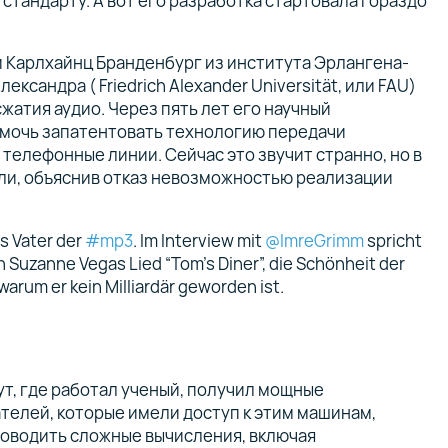
стандарту. А вот его разработка стартовала гораздо
й Карлхайнц Бранденбург из института Эрлангена-
ксандра ( Friedrich Alexander Universität, или FAU)
жатия аудио. Через пять лет его научный
мочь запатентовать технологию передачи
телефонные линии. Сейчас это звучит странно, но в
ли, объяснив отказ невозможностью реализации
ls Vater der
#mp3
. Im Interview mit
@ImreGrimm
spricht
on Suzanne Vegas Lied “Tom's Diner”, die Schönheit der
warum er kein Milliardär geworden ist.
ут, где работал ученый, получил мощные
телей, которые имели доступ к этим машинам,
оводить сложные вычисления, включая