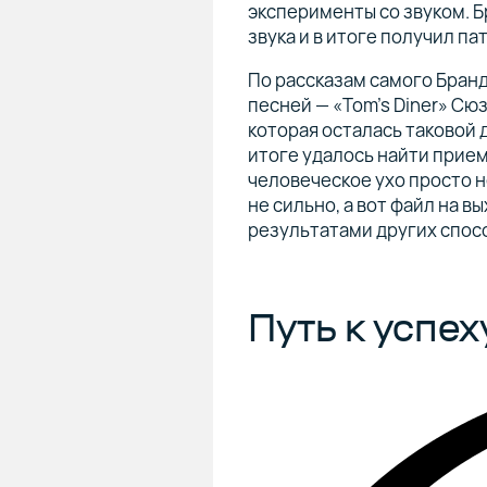
эксперименты со звуком. 
звука и в итоге получил па
По рассказам самого Бранд
песней — «Tom’s Diner» Сю
которая осталась таковой 
итоге удалось найти прием
человеческое ухо просто н
не сильно, а вот файл на 
результатами других спос
Путь к успех