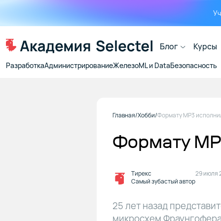
Уч
Блог
Курсы
Разработка
Администрирование
Железо
ML и Data
Безопасность
Главная
Хобби
Формату MP3
Тирекс
29 июля 
Самый зубастый автор
25 лет назад представи
микросхем Фраунгофера