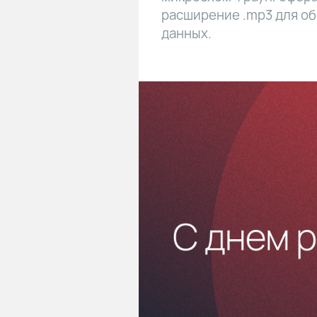
расширение .mp3 для об
данных.