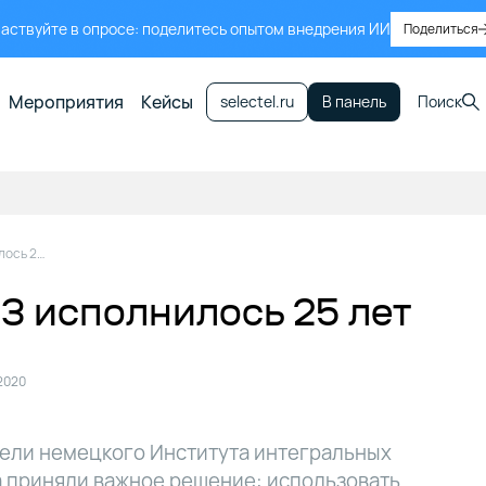
аствуйте в опросе: поделитесь опытом внедрения ИИ
Поделиться
Мероприятия
Кейсы
selectel.ru
В панель
Поиск
Формату MP3 исполнилось 25 лет
 исполнилось 25 лет
2020
тели немецкого Института интегральных
 приняли важное решение: использовать