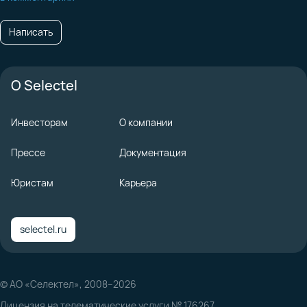
Написать
О Selectel
Инвесторам
О компании
Прессе
Документация
Юристам
Карьера
selectel.ru
© АО «Селектел», 2008–2026
Лицензия на телематические услуги № 176267