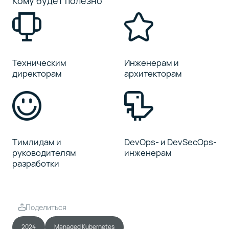
Кому будет полезно
Техническим
Инженерам и
директорам
архитекторам
Тимлидам и
DevOps- и DevSecOps-
руководителям
инженерам
разработки
Поделиться
2024
Managed Kubernetes