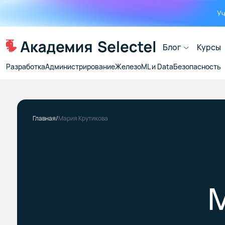
Уч
Блог
Курсы
Разработка
Администрирование
Железо
ML и Data
Безопасность
Главная
Мария Крутикова
М