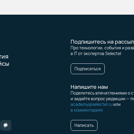
Подпишитесь на рассыл
Про технологии, события и раз
в IT от экспертов Selectel
тия
йсы
Подписаться
Напишите нам
Поделитесь впечатлениями о с
и задайте вопрос редакции — п
academy@selectel.ru
или
в комментариях
Написать