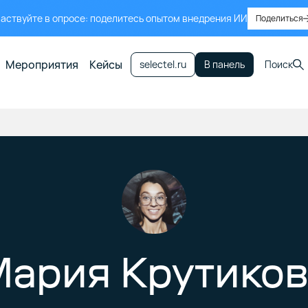
аствуйте в опросе: поделитесь опытом внедрения ИИ
Поделиться
Мероприятия
Кейсы
selectel.ru
В панель
Поиск
ария Крутико