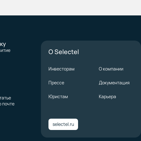
ку
витие
О Selectel
Инвесторам
О компании
Прессе
Документация
Юристам
Карьера
татье
о почте
selectel.ru