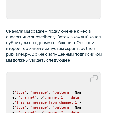
Сначала мы создаем подключение к Redis
аналогично subscriber-у. Затем в каждый канал
публикуем по одному сообщению. Откроем
второй терминал и запустим скрипт: python
publisher.py. В окне с запущенным подписчиком
мы должны увидеть следующее:
{
'type'
: 
'message'
, 
'pattern'
: Non
e, 
'channel'
: b
'channel_1'
, 
'data'
: 
b
'This is message from channel 1'
}

{
'type'
: 
'message'
, 
'pattern'
: Non
e, 
'channel'
: b
'channel_2'
, 
'data'
: 