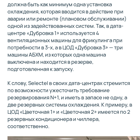
должна быть как минимум одна установка
охлаждения, которая вводится в действие при
аварии или ремонте (плановом обслуживании)
одной из задействованных систем. Так, в дата-
центре «Дубровка 1» используется 4
вентиляционных машины для фрикулинга при
потребности в 3-х, а в ЦОД «Дубровка 3» — три
машины АБХМ, из которых одна машина
выключена и находится в резерве,
подготовленная к запуску.
К слову, Selectel в своих дата-центрах стремится
по возможности ужесточить требование
резервирования N+1, и иметь в запасе не одну, а
две резервных системы охлаждения. К примеру, в
ЦОД «Цветочная 1» и «Цветочная 2» имеется по 2
резервных кондиционера и чиллера,
соответственно.