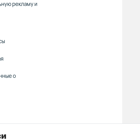
ьную рекламу и
сы
ая
нные о
.