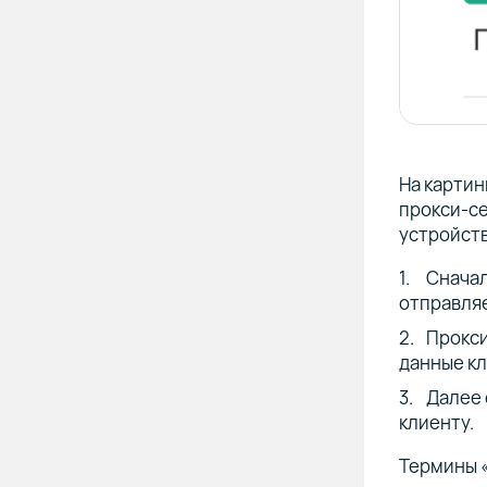
На картин
прокси-с
устройств
Сначал
отправляе
Прокси
данные к
Далее 
клиенту.
Термины «