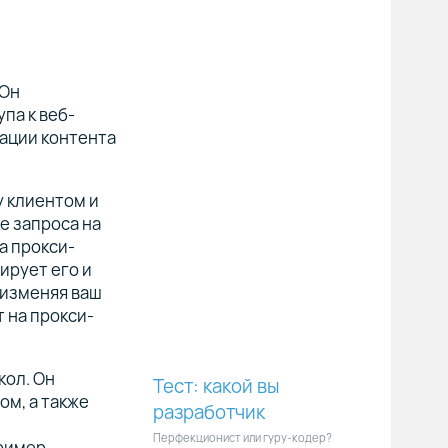
 Он
па к веб-
рации контента
у клиентом и
е запроса на
а прокси-
ирует его и
 изменяя ваш
т на прокси-
кол. Он
Тест: какой вы
м, а также
разработчик
Перфекционист или гуру-кодер?
ример,