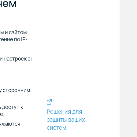
чем
м и сайтом.
ение по IP-
и настроек он
му сторонним
 доступ к
Решения для
е;
защиты ваших
ружаются
систем