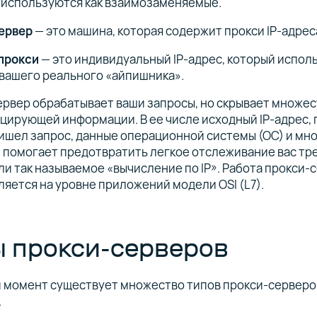
 используются как взаимозаменяемые.
ервер
— это машина, которая содержит прокси IP-адрес
 прокси
— это индивидуальный IP-адрес, который испол
вашего реального «айпишника».
рвер обрабатывает ваши запросы, но скрывает множе
ирующей информации. В ее числе исходный IP-адрес, 
ишел запрос, данные операционной системы (ОС) и мно
 помогает предотвратить легкое отслеживание вас тр
ли так называемое «вычисление по IP». Работа прокси-
яется на уровне приложений модели OSI (L7).
 прокси-серверов
й момент существует множество типов прокси-серверо
.