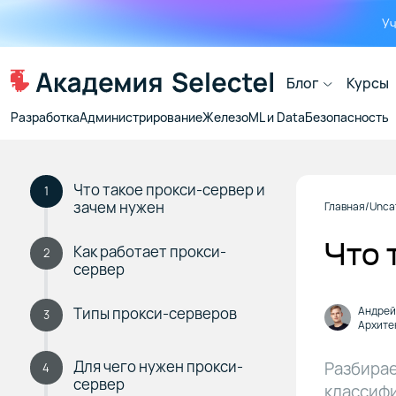
Уч
Блог
Курсы
Разработка
Администрирование
Железо
ML и Data
Безопасность
Что такое прокси-сервер и
1
зачем нужен
Главная
Unca
Что 
Как работает прокси-
2
сервер
Типы прокси-серверов
Андрей
3
Архите
Для чего нужен прокси-
Разбирае
4
сервер
классиф