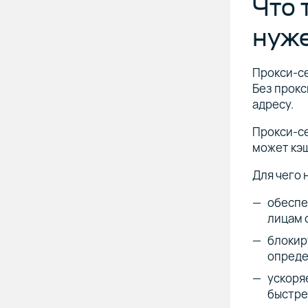
Что 
нуж
Прокси-с
Без прокс
адресу.
Прокси-се
может кэ
Для чего 
обеспе
лицам 
блокир
опреде
ускоря
быстре