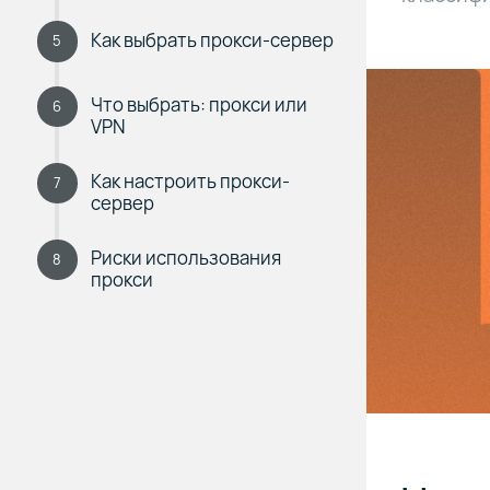
Как выбрать прокси-сервер
5
Что выбрать: прокси или
6
VPN
Как настроить прокси-
7
сервер
Риски использования
8
прокси