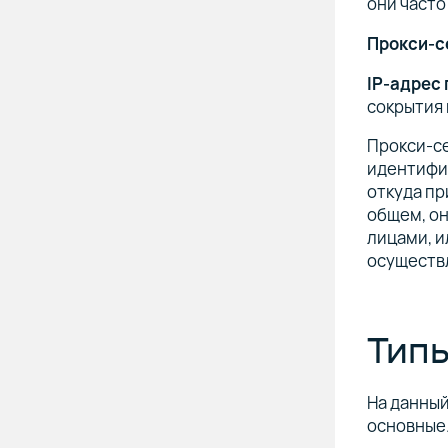
они часто
Прокси-с
IP-адрес
сокрытия 
Прокси-се
идентифиц
откуда пр
общем, он
лицами, и
осуществл
Типы
На данны
основные