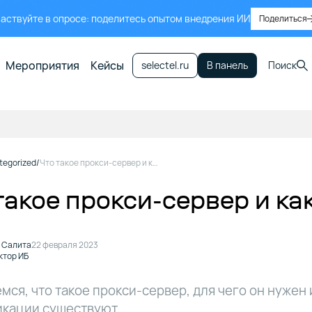
аствуйте в опросе: поделитесь опытом внедрения ИИ
Поделиться
Мероприятия
Кейсы
selectel.ru
В панель
Поиск
tegorized
Что такое прокси-сервер и как его настроить
такое прокси-сервер и ка
 Салита
22 февраля 2023
ктор ИБ
мся, что такое прокси-сервер, для чего он нужен 
икации существуют.