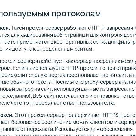
пользуемым протоколам
кси.
Такой прокси-сервер работает с HTTP-запросами.
тся для кэширования веб-страниц и для контроля досту
 Часто применяется в корпоративных сетях для фильт
ения доступа к определенным сайтам.
прокси-сервера действует как сервер-посредник межд
ром. Если вы используете HTTP-прокси, то при отправк
происходит следующее: запрос попадает не на сайт, а н
виде обычного текста. После этого proxy-сервер анализ
новый запрос на сайт, используя данные из запроса, но
(по желанию). Веб-сайт получает его и отправляет отве
осле чего тот пересылает ответ пользователю.
окси.
Этот прокси-сервер поддерживает HTTPS-прото
ает безопасное соединение между клиентом и серверо
данные от перехвата. Используется для обеспечения
циальности при передаче чувствительных данных, нап