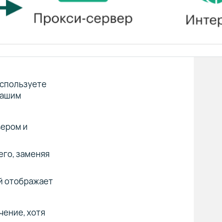
используете
вашим
вером и
его, заменяя
ый отображает
чение, хотя