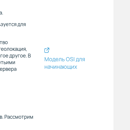
а.
ьзуется для
ство
геолокация,
гое другое. В
Модель OSI для
етьими
начинающих
сервера
в. Рассмотрим