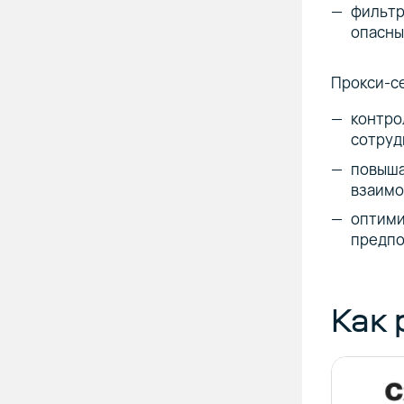
фильтр
опасны
Прокси-се
контро
сотруд
повыша
взаимо
оптими
предпо
Как 