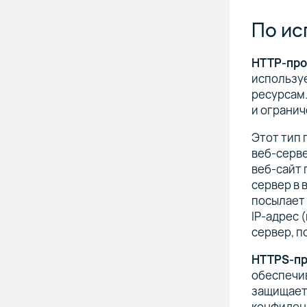
По ис
HTTP-про
используе
ресурсам.
и огранич
Этот тип 
веб-серве
веб-сайт 
сервер в 
посылает 
IP-адрес 
сервер, п
HTTPS-пр
обеспечив
защищает 
конфиден