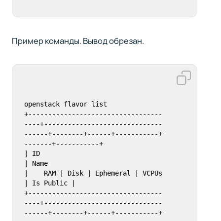
Пример команды. Вывод обрезан.
openstack flavor list

+----------------------------------
----+------------------------------
------+--------+------+-----------+
-------+-----------+

| ID                                   
| Name                               
|    RAM | Disk | Ephemeral | VCPUs 
| Is Public |

+----------------------------------
----+------------------------------
------+--------+------+-----------+