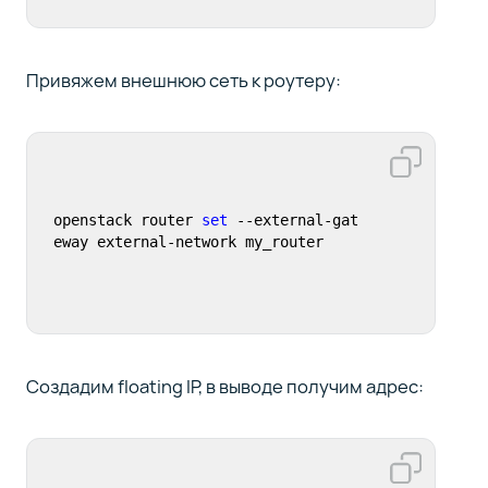
Привяжем внешнюю сеть к роутеру:
openstack router 
set
 --external-gat
eway external-network my_router
Создадим floating IP, в выводе получим адрес: