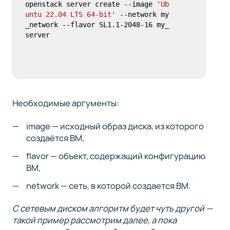
openstack server create --image 
'Ub
untu 22.04 LTS 64-bit'
 --network my
_network --flavor SL1.1-2048-16 my_
server
Необходимые аргументы:
image — исходный образ диска, из которого
создаётся ВМ,
flavor — объект, содержащий конфигурацию
ВМ,
network — сеть, в которой создается ВМ.
С сетевым диском алгоритм будет чуть другой —
такой пример рассмотрим далее, а пока