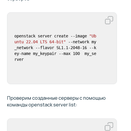
openstack server create --image 
"Ub
untu 22.04 LTS 64-bit"
 --network my
_network --flavor SL1.1-2048-16 --k
ey-name my_keypair --max 100  my_se
rver
Проверим созданные серверы с помощью
команды openstack server list: