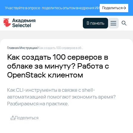
Участвуйте в опросе: поделитесь опытом внедрения ИИ
Поделиться
В панель
Задача
1
Главная
Инструкции
Как создать 100 серверов в облаке за минуту? Работа с OpenStack клиентом
Как создать 100 серверов в
облаке за минуту? Работа с
Знакомство
2
OpenStack клиентом
с
OpenStack
CLI
Как CLI-инструменты в связке с shell-
автоматизацией помогают экономить время?
Разбираемся на практике.
Практика
3
Поделиться
Работа с
4
сетевыми