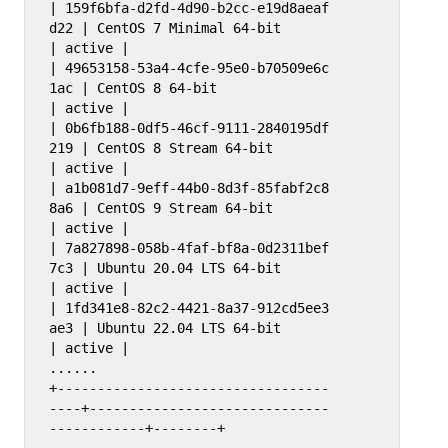
| 159f6bfa-d2fd-4d90-b2cc-e19d8aeaf
d22 | CentOS 7 Minimal 64-bit                  
| active |

| 49653158-53a4-4cfe-95e0-b70509e6c
1ac | CentOS 8 64-bit                          
| active |

| 0b6fb188-0df5-46cf-9111-2840195df
219 | CentOS 8 Stream 64-bit                   
| active |

| a1b081d7-9eff-44b0-8d3f-85fabf2c8
8a6 | CentOS 9 Stream 64-bit                   
| active |

| 7a827898-058b-4faf-bf8a-0d2311bef
7c3 | Ubuntu 20.04 LTS 64-bit                  
| active |

| 1fd341e8-82c2-4421-8a37-912cd5ee3
ae3 | Ubuntu 22.04 LTS 64-bit                  
| active |

......

+----------------------------------
----+------------------------------