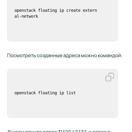
openstack floating ip create extern
al-network
Посмотреть созданные адреса можно командой:
openstack floating ip list
В моем случае адрес 31.129.42.122, и далее в