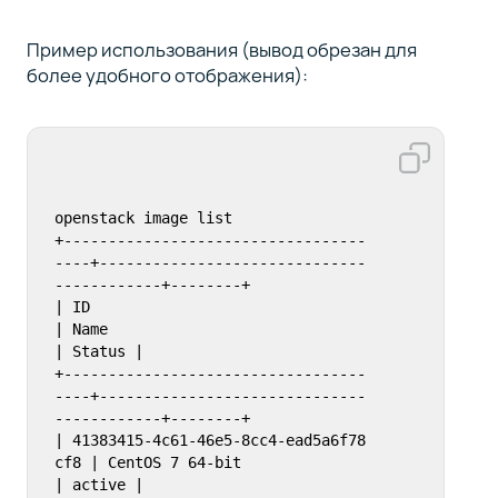
Пример использования (вывод обрезан для
более удобного отображения):
openstack image list

+----------------------------------
----+------------------------------
------------+--------+

| ID                                   
| Name                                     
| Status |

+----------------------------------
----+------------------------------
------------+--------+

| 41383415-4c61-46e5-8cc4-ead5a6f78
cf8 | CentOS 7 64-bit                          
| active |
