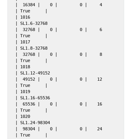
|  16384 |    0 |         0 |     4 
| True      |

| 1016                                 
| SL1.6-32768                        
|  32768 |    0 |         0 |     6 
| True      |

| 1017                                 
| SL1.8-32768                        
|  32768 |    0 |         0 |     8 
| True      |

| 1018                                 
| SL1.12-49152                       
|  49152 |    0 |         0 |    12 
| True      |

| 1019                                 
| SL1.16-65536                       
|  65536 |    0 |         0 |    16 
| True      |

| 1020                                 
| SL1.24-98304                       
|  98304 |    0 |         0 |    24 
| True      |
