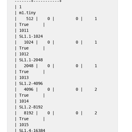
-------+-----------+

| 1                                    
| m1.tiny                            
|    512 |    0 |         0 |     1 
| True      |

| 1011                                 
| SL1.1-1024                         
|   1024 |    0 |         0 |     1 
| True      |

| 1012                                 
| SL1.1-2048                         
|   2048 |    0 |         0 |     1 
| True      |

| 1013                                 
| SL1.2-4096                         
|   4096 |    0 |         0 |     2 
| True      |

| 1014                                 
| SL1.2-8192                         
|   8192 |    0 |         0 |     2 
| True      |

| 1015                                 
| SL1.4-16384                        