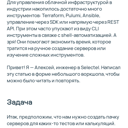
Для управления облачной инфраструктурой в
объектами
индустрии накопилось достаточно много
инструментов: Terraform, Pulumi, Ansible,
управление через SDK или напрямую через REST
Работа с
5
API. При этом часто упускают из виду CLI
сетевыми
дисками
инструменты в связке с shell-автоматизацией. А
зря! Они помогают экономить время, которое
тратится на ручное создание серверов или
Итоги и
6
изучение сложных инструментов.
шпаргалка
Привет! Я — Алексей, инженер в Selectel. Написал
эту статью в форме небольшого воркшопа, чтобы
можно было читать и повторять.
Задача
Итак, предположим, что нам нужно создать пачку
серверов для каких-то тестов или калькуляций.