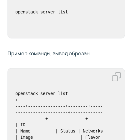
openstack server list
Пример команды, вывод обрезан.
openstack server list

+----------------------------------
----+---------------+--------+-----
---------------------+-------------
------------+---------------+

| ID                                   
| Name          | Status | Networks                 
| Image                   | Flavor        