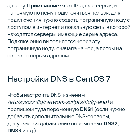
адресу.
Примечание:
этот IP-адрес серый, и
напрямую по нему подключиться нельзя. Для
подключения нужно создать пограничную ноду с
доступом в интернет и локальную сеть, в которой
находятся серверы, имеющие серые адреса.
Подключение выполняется через эту
пограничную ноду: сначала на нее, а потом на
сервер с серым адресом.
Настройки DNS в CentOS 7
Чтобы настроить DNS, изменим
/etc/sysconfig/network-scripts/ifcfg-eno1
и
пропишем туда переменную
DNS1
(если нужно
добавить дополнительные DNS-серверы,
допускается добавление переменных
DNS2
,
DNS3
и т.д.)