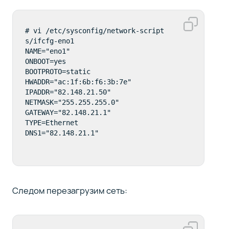
# vi /etc/sysconfig/network-script
s/ifcfg-eno1 

NAME="eno1"

ONBOOT=yes

BOOTPROTO=static

HWADDR="ac:1f:6b:f6:3b:7e"

IPADDR="82.148.21.50"

NETMASK="255.255.255.0"

GATEWAY="82.148.21.1"

TYPE=Ethernet

DNS1="82.148.21.1"
Следом перезагрузим сеть: