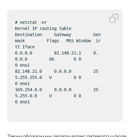
# netstat -nr

Kernel IP routing table

Destination     Gateway         Gen
mask         Flags   MSS Window  ir
tt Iface

0.0.0.0         82.148.21.1     0.
0.0.0         UG        0 0          
0 eno1

82.148.21.0     0.0.0.0         25
5.255.255.0   U         0 0          
0 eno1

169.254.0.0     0.0.0.0         25
5.255.0.0     U         0 0          
0 eno1
Таким образом мы задали адрес сетевого шлюза.