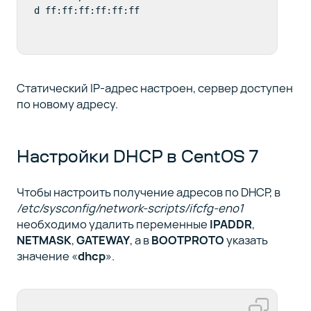
d ff:ff:ff:ff:ff:ff
Статический IP-адрес настроен, сервер доступен
по новому адресу.
Настройки DHCP в CentOS 7
Чтобы настроить получение адресов по DHCP, в
/etc/sysconfig/network-scripts/ifcfg-eno1
необходимо удалить переменные
IPADDR
,
NETMASK
,
GATEWAY
, а в
BOOTPROTO
указать
значение «
dhcp
».