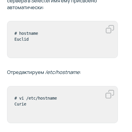
сервера в Selectel имя ему присвоено
автоматически:
# hostname

Euclid
Отредактируем
/etc/hostname
:
# vi /etc/hostname

Curie