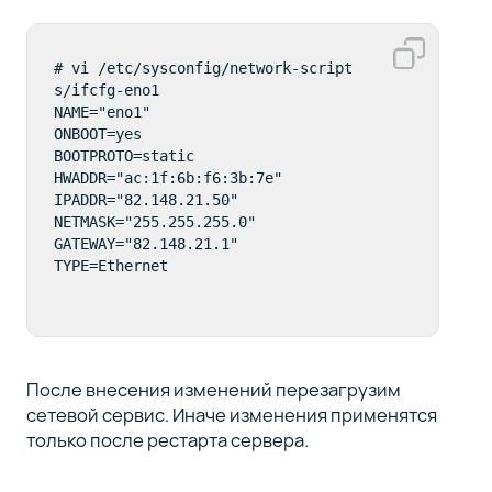
# vi /etc/sysconfig/network-script
s/ifcfg-eno1 

NAME="eno1"

ONBOOT=yes

BOOTPROTO=static

HWADDR="ac:1f:6b:f6:3b:7e"

IPADDR="82.148.21.50"

NETMASK="255.255.255.0"

GATEWAY="82.148.21.1"

TYPE=Ethernet
После внесения изменений перезагрузим
сетевой сервис. Иначе изменения применятся
только после рестарта сервера.