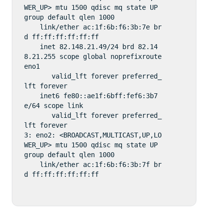
WER_UP> mtu 1500 qdisc mq state UP 
group default qlen 1000

    link/ether ac:1f:6b:f6:3b:7e br
d ff:ff:ff:ff:ff:ff

    inet 82.148.21.49/24 brd 82.14
8.21.255 scope global noprefixroute 
eno1

       valid_lft forever preferred_
lft forever

    inet6 fe80::ae1f:6bff:fef6:3b7
e/64 scope link 

       valid_lft forever preferred_
lft forever

3: eno2: <BROADCAST,MULTICAST,UP,LO
WER_UP> mtu 1500 qdisc mq state UP 
group default qlen 1000

    link/ether ac:1f:6b:f6:3b:7f br