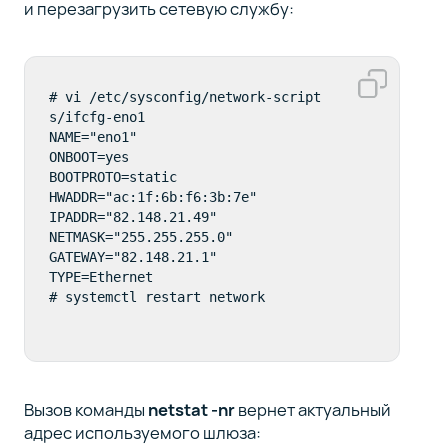
и перезагрузить сетевую службу:
# vi /etc/sysconfig/network-script
s/ifcfg-eno1 

NAME="eno1"

ONBOOT=yes

BOOTPROTO=static

HWADDR="ac:1f:6b:f6:3b:7e"

IPADDR="82.148.21.49"

NETMASK="255.255.255.0"

GATEWAY="82.148.21.1"

TYPE=Ethernet

# systemctl restart network
Вызов команды
netstat -nr
вернет актуальный
адрес используемого шлюза: