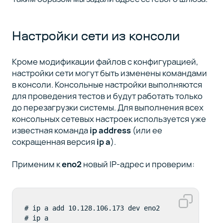
Настройки сети из консоли
Кроме модификации файлов с конфигурацией,
настройки сети могут быть изменены командами
в консоли. Консольные настройки выполняются
для проведения тестов и будут работать только
до перезагрузки системы. Для выполнения всех
консольных сетевых настроек используется уже
известная команда
ip address
(или ее
сокращенная версия
ip a
).
Применим к
eno2
новый IP-адрес и проверим:
# ip a add 10.128.106.173 dev eno2

# ip a
