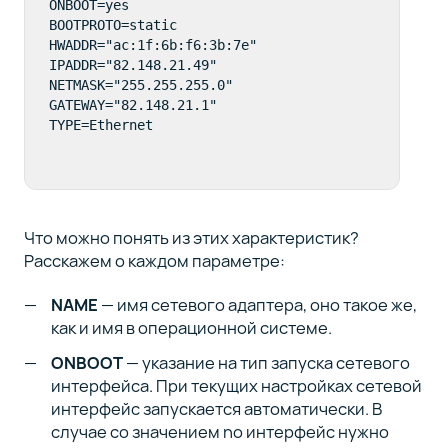
ONBOOT=yes

BOOTPROTO=static

HWADDR="ac:1f:6b:f6:3b:7e"

IPADDR="82.148.21.49"

NETMASK="255.255.255.0"

GATEWAY="82.148.21.1"

TYPE=Ethernet
Что можно понять из этих характеристик?
Расскажем о каждом параметре:
NAME
— имя сетевого адаптера, оно такое же,
как и имя в операционной системе.
ONBOOT
— указание на тип запуска сетевого
интерфейса. При текущих настройках сетевой
интерфейс запускается автоматически. В
случае со значением no интерфейс нужно