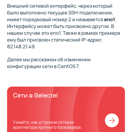
Внешний сетевой интерфейс, через который
было выполнено текущее SSH-подключение,
имеет порядковый номер 2 и называется
eno1
.
Интерфейсу может быть присвоено другое. В
нашем случае это eno1. Также в рамках примера
ему был присвоен статический IP-адрес
82.148.21.49.
Далее мы расскажем об изменении
конфигурации сети в CentOS 7.
Сети в Selectel
Узнайте, как устроена сетевая
архитектура крупного провайдера.