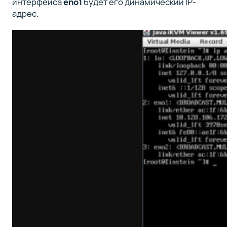
интерфейса
eno1
будет его динамический IP-
адрес.