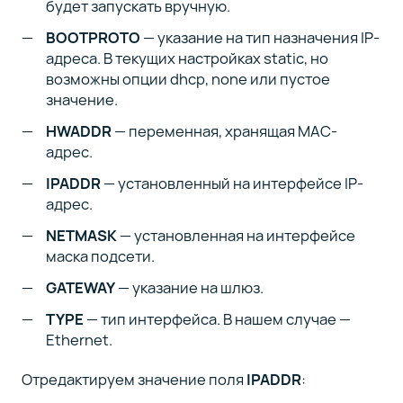
будет запускать вручную.
BOOTPROTO
— указание на тип назначения IP-
адреса. В текущих настройках static, но
возможны опции dhcp, none или пустое
значение.
HWADDR
— переменная, хранящая MAC-
адрес.
IPADDR
— установленный на интерфейсе IP-
адрес.
NETMASK
— установленная на интерфейсе
маска подсети.
GATEWAY
— указание на шлюз.
TYPE
— тип интерфейса. В нашем случае —
Ethernet.
Отредактируем значение поля
IPADDR
: