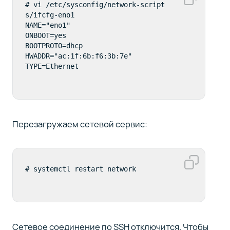
# vi /etc/sysconfig/network-script
s/ifcfg-eno1 

NAME="eno1"

ONBOOT=yes

BOOTPROTO=dhcp

HWADDR="ac:1f:6b:f6:3b:7e"

TYPE=Ethernet
Перезагружаем сетевой сервис:
# systemctl restart network
Сетевое соединение по SSH отключится. Чтобы