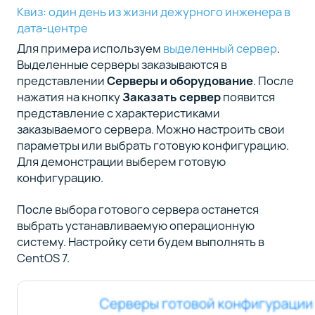
Квиз: один день из жизни дежурного инженера в
дата-центре
Настройки
8
Для примера используем
выделенный сервер
.
нескольких
сетевых
Выделенные серверы заказываются в
интерфейсов
представлении
Серверы и оборудование
. После
в CentOS 7
нажатия на кнопку
Заказать сервер
появится
представление с характеристиками
заказываемого сервера. Можно настроить свои
Настройки
9
параметры или выбрать готовую конфигурацию.
интерфейсов
Для демонстрации выберем готовую
в CentOS 7
конфигурацию.
через
Network
Manager
После выбора готового сервера останется
(утилиты
выбрать устанавливаемую операционную
nmtui и
систему. Настройку сети будем выполнять в
nmcli)
CentOS 7.
Заключение
10