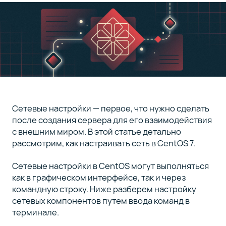
Настройки
4
шлюза в
CentOS 7
Настройки
5
сети из
консоли
Сетевые настройки — первое, что нужно сделать
после создания сервера для его взаимодействия
Исключение
6
с внешним миром. В этой статье детально
IPv6 в
рассмотрим, как настраивать сеть в CentOS 7.
CentOS 7
Сетевые настройки в CentOS могут выполняться
как в графическом интерфейсе, так и через
Несколько
7
IP-адресов
командную строку. Ниже разберем настройку
на одном
сетевых компонентов путем ввода команд в
интерфейсе
терминале.
в CentOS 7