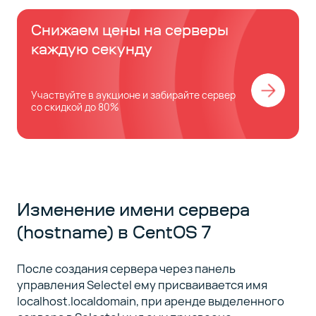
Снижаем цены на серверы
каждую секунду
Участвуйте в аукционе и забирайте сервер
со скидкой до 80%
Изменение имени сервера
(hostname) в CentOS 7
После создания сервера через панель
управления Selectel ему присваивается имя
localhost.localdomain, при аренде выделенного