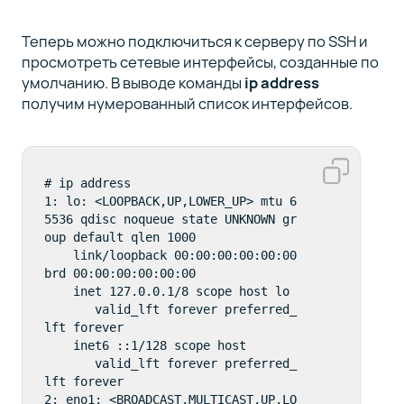
Теперь можно подключиться к серверу по SSH и
просмотреть сетевые интерфейсы, созданные по
умолчанию. В выводе команды
ip address
получим нумерованный список интерфейсов.
# ip address

1: lo: <LOOPBACK,UP,LOWER_UP> mtu 6
5536 qdisc noqueue state UNKNOWN gr
oup default qlen 1000

    link/loopback 00:00:00:00:00:00 
brd 00:00:00:00:00:00

    inet 127.0.0.1/8 scope host lo

       valid_lft forever preferred_
lft forever

    inet6 ::1/128 scope host 

       valid_lft forever preferred_
lft forever

2: eno1: <BROADCAST,MULTICAST,UP,LO