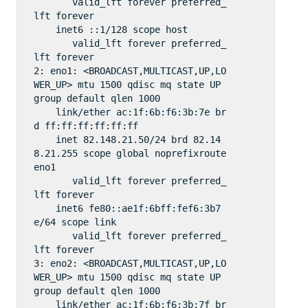
       valid_lft forever preferred_
lft forever

    inet6 ::1/128 scope host 

       valid_lft forever preferred_
lft forever

2: eno1: <BROADCAST,MULTICAST,UP,LO
WER_UP> mtu 1500 qdisc mq state UP 
group default qlen 1000

    link/ether ac:1f:6b:f6:3b:7e br
d ff:ff:ff:ff:ff:ff

    inet 82.148.21.50/24 brd 82.14
8.21.255 scope global noprefixroute 
eno1

       valid_lft forever preferred_
lft forever

    inet6 fe80::ae1f:6bff:fef6:3b7
e/64 scope link 

       valid_lft forever preferred_
lft forever

3: eno2: <BROADCAST,MULTICAST,UP,LO
WER_UP> mtu 1500 qdisc mq state UP 
group default qlen 1000

    link/ether ac:1f:6b:f6:3b:7f br