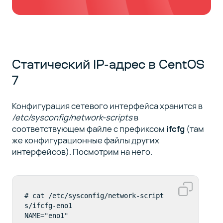
Статический IP-адрес в CentOS
7
Конфигурация сетевого интерфейса хранится в
/etc/sysconfig/network-scripts
в
соответствующем файле с префиксом
ifcfg
(там
же конфигурационные файлы других
интерфейсов). Посмотрим на него.
# cat /etc/sysconfig/network-script
s/ifcfg-eno1 

NAME="eno1"
