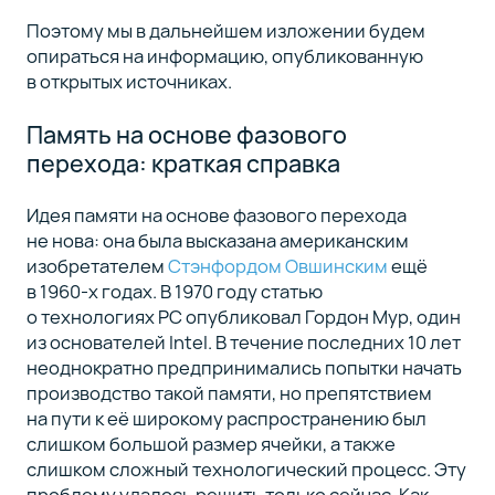
Поэтому мы в дальнейшем изложении будем
опираться на информацию, опубликованную
в открытых источниках.
Память на основе фазового
перехода: краткая справка
Идея памяти на основе фазового перехода
не нова: она была высказана американским
изобретателем
Стэнфордом Овшинским
ещё
в 1960-х годах. В 1970 году статью
о технологиях PC опубликовал Гордон Мур, один
из основателей Intel. В течение последних 10 лет
неоднократно предпринимались попытки начать
производство такой памяти, но препятствием
на пути к её широкому распространению был
слишком большой размер ячейки, а также
слишком сложный технологический процесс. Эту
проблему удалось решить только сейчас. Как