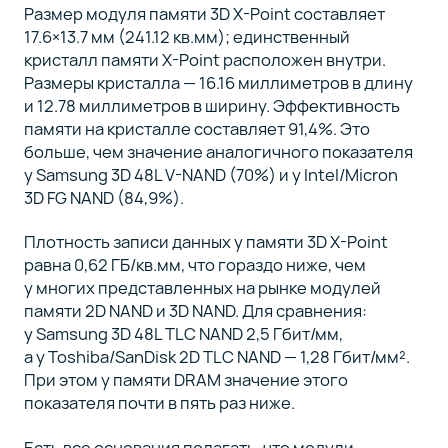
Размер модуля памяти 3D X-Point составляет
17.6×13.7 мм (241.12 кв.мм); единственный
кристалл памяти X-Point расположен внутри.
Размеры кристалла — 16.16 миллиметров в длину
и 12.78 миллиметров в ширину. Эффективность
памяти на кристалле составляет 91,4%. Это
больше, чем значение аналогичного показателя
у Samsung 3D 48L V-NAND (70%) и у Intel/Micron
3D FG NAND (84,9%).
Плотность записи данных у памяти 3D X-Point
равна 0,62 ГБ/кв.мм, что гораздо ниже, чем
у многих представленных на рынке модулей
памяти 2D NAND и 3D NAND. Для сравнения:
у Samsung 3D 48L TLC NAND 2,5 Гбит/мм,
а у Toshiba/SanDisk 2D TLC NAND — 1,28 Гбит/мм².
При этом у памяти DRAM значение этого
показателя почти в пять раз ниже.
Есть все основания полагать, что модули