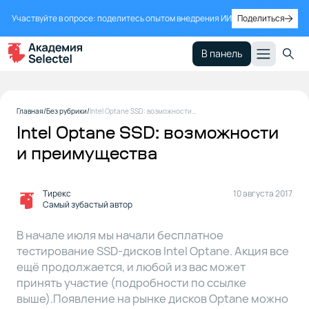
Участвуйте в опросе: поделитесь опытом внедрения ИИ
Поделиться
В панель
Главная
Без рубрики
Intel Optane SSD: возможности и преимущества
Intel Optane SSD: возможности
и преимущества
Тирекс
10 августа 2017
Самый зубастый автор
В начале июля мы начали бесплатное
тестирование SSD-дисков Intel Optane. Акция все
ещё продолжается, и любой из вас может
принять участие (подробности по ссылке
выше).Появление на рынке дисков Optane можно