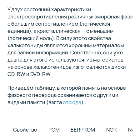
У двух состояний характеристики
электросопротивления различны: аморфная фаза
с большим сопротивлением (логическая
единица), а кристаллическая — с меньшим
(логический ноль). В силу этого свойства
халькогениды являются хорошим материалом
для записи информации. Собственно, они уже
давно для этого используются: из материалов
на основе халькогенидов изготовляются диски
CD-RW и DVD-RW.
Приведём таблицу, в которой память на основе
фазового перехода сравнивается с другими
видами памяти (взята
отсюда
) :
Свойство
PCM
EERPROM
NOR
NAN