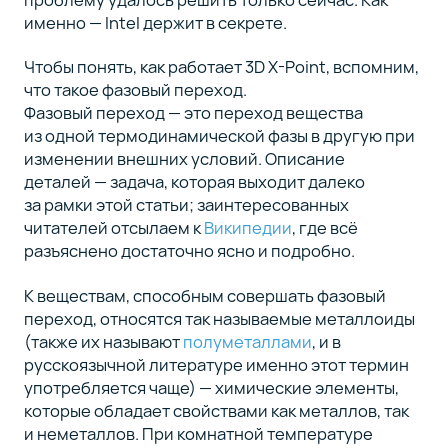
именно — Intel держит в секрете.
Чтобы понять, как работает 3D X-Point, вспомним,
что такое фазовый переход.
Фазовый переход — это переход вещества
из одной термодинамической фазы в другую при
изменении внешних условий. Описание
деталей — задача, которая выходит далеко
за рамки этой статьи; заинтересованных
читателей отсылаем к
Википедии
, где всё
разъяснено достаточно ясно и подробно.
К веществам, способным совершать фазовый
переход, относятся так называемые металлоиды
(также их называют
полуметаллами
, и в
русскоязычной литературе именно этот термин
употребляется чаще) — химические элементы,
которые обладает свойствами как металлов, так
и неметаллов. При комнатной температуре