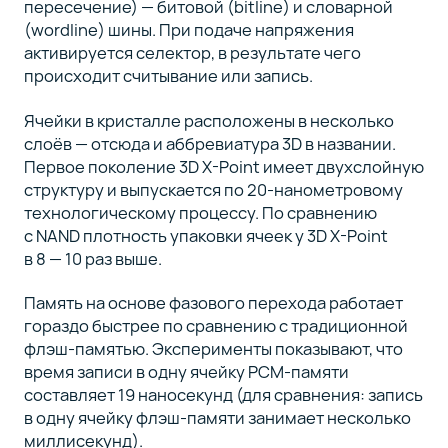
пересечение) — битовой (bitline) и словарной
(wordline) шины. При подаче напряжения
активируется селектор, в результате чего
происходит считывание или запись.
Ячейки в кристалле расположены в несколько
слоёв — отсюда и аббревиатура 3D в названии.
Первое поколение 3D X-Point имеет двухслойную
структуру и выпускается по 20-нанометровому
технологическому процессу. По сравнению
с NAND плотность упаковки ячеек у 3D X-Point
в 8 — 10 раз выше.
Память на основе фазового перехода работает
гораздо быстрее по сравнению с традиционной
флэш-памятью. Эксперименты показывают, что
время записи в одну ячейку PCM-памяти
составляет 19 наносекунд (для сравнения: запись
в одну ячейку флэш-памяти занимает несколько
миллисекунд).