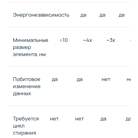
Энергонезависимость
да
да
да
Минимальные
<10
~4x
~3x
~1x
размер
элемента, нм
Побитовое
да
да
нет
нет
изменение
данных
Требуется
нет
нет
да
да
цикл
стирания