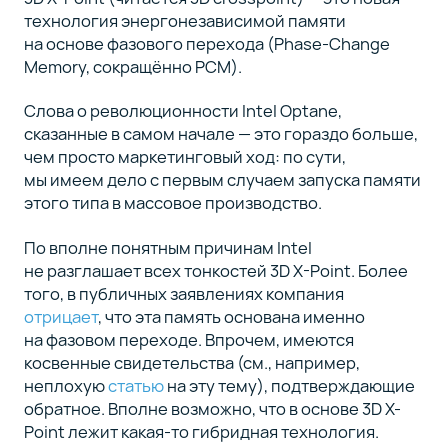
технология энергонезависимой памяти
на основе фазового перехода (Phase-Change
Memory, сокращённо PCM).
Слова о революционности Intel Optane,
сказанные в самом начале — это гораздо больше,
чем просто маркетинговый ход: по сути,
мы имеем дело с первым случаем запуска памяти
этого типа в массовое производство.
По вполне понятным причинам Intel
не разглашает всех тонкостей 3D X-Point. Более
того, в публичных заявлениях компания
отрицает
, что эта память основана именно
на фазовом переходе. Впрочем, имеются
косвенные свидетельства (см., например,
неплохую
статью
на эту тему), подтверждающие
обратное. Вполне возможно, что в основе 3D X-
Point лежит какая-то гибридная технология.