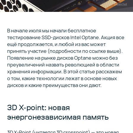
В начале июля мы начали бесплатное
тестирование SSD-дисков Intel Optane. Акция все
ещё продолжается, и любой из вас может
принять участие (подробности по ссылке выше).
Появление на рынке дисков Optane можно без
преувеличений назвать революцией в области
хранения информации. В этой статье расскажем
о том, какие технологии лежат в основе новых
дисков и какие преимущества они дают.
3D X-point: новая
энергонезависимая память
3D X-Point (читается 3D crosspoint) — это новая