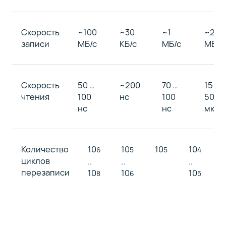
Скорость
~100
~30
~1
~20
записи
МБ/с
КБ/с
МБ/с
МБ/с
Скорость
50 …
~200
70 …
15 ..
чтения
100
нс
100
50
нс
нс
мкс
Количество
10
10
10
10
6
5
5
4
циклов
..
..
..
перезаписи
10
10
10
8
6
5