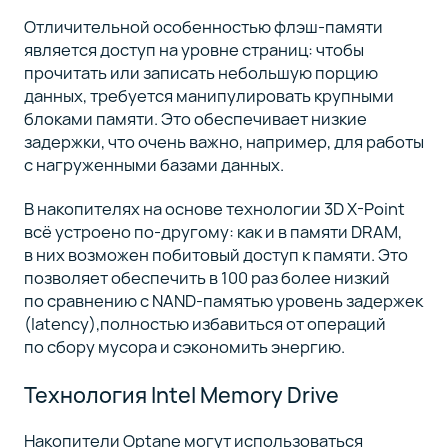
Отличительной особенностью флэш-памяти
является доступ на уровне страниц: чтобы
прочитать или записать небольшую порцию
данных, требуется манипулировать крупными
блоками памяти. Это обеспечивает низкие
задержки, что очень важно, например, для работы
с нагруженными базами данных.
В накопителях на основе технологии 3D X-Point
всё устроено по-другому: как и в памяти DRAM,
в них возможен побитовый доступ к памяти. Это
позволяет обеспечить в 100 раз более низкий
по сравнению с NAND-памятью уровень задержек
(latency),полностью избавиться от операций
по сбору мусора и сэкономить энергию.
Технология Intel Memory Drive
Накопители Optane могут использоваться