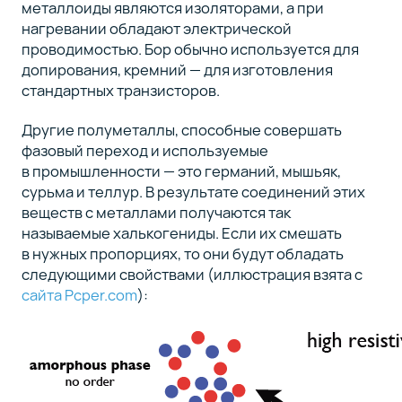
металлоиды являются изоляторами, а при
нагревании обладают электрической
проводимостью. Бор обычно используется для
допирования, кремний — для изготовления
стандартных транзисторов.
Другие полуметаллы, способные совершать
фазовый переход и используемые
в промышленности — это германий, мышьяк,
сурьма и теллур. В результате соединений этих
веществ с металлами получаются так
называемые халькогениды. Если их смешать
в нужных пропорциях, то они будут обладать
следующими свойствами (иллюстрация взята с
сайта Pcper.com
):