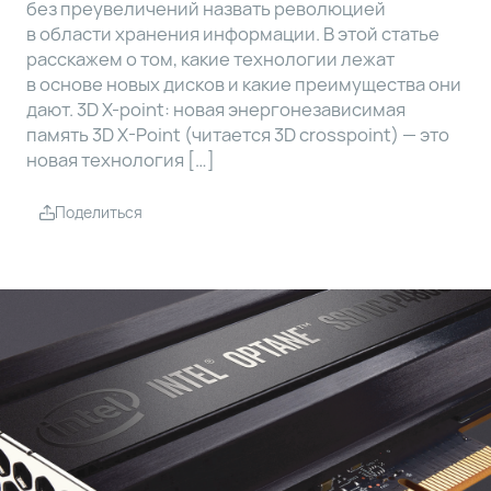
без преувеличений назвать революцией
в области хранения информации. В этой статье
расскажем о том, какие технологии лежат
в основе новых дисков и какие преимущества они
дают. 3D X-point: новая энергонезависимая
память 3D X-Point (читается 3D crosspoint) — это
новая технология […]
Поделиться