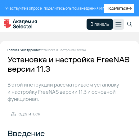
Участвуйте в опросе: поделитесь опытом внедрения ИИ
Поделиться
В панель
Введение
1
Главная
Инструкции
Установка и настройка FreeNAS версии 11.3
Установка и настройка FreeNAS
версии 11.3
Установка
2
FreeNAS
11.3
В этой инструкции рассматриваем установку
и настройку FreeNAS версии 11.3 и основной
функционал.
Настройка
3
FreeNAS
Поделиться
Сервисы
4
Введение