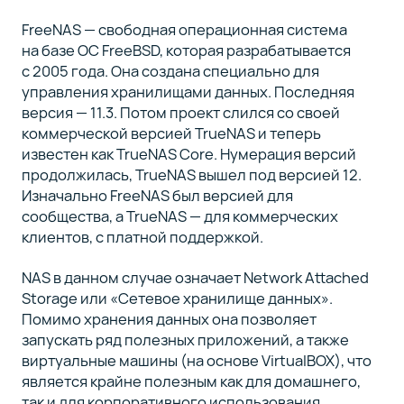
FreeNAS — свободная операционная система
Особые
5
на базе ОС FreeBSD, которая разрабатывается
возможности
с 2005 года. Она создана специально для
управления хранилищами данных. Последняя
Официальные
6
версия — 11.3. Потом проект слился со своей
плагины
коммерческой версией TrueNAS и теперь
известен как TrueNAS Core. Нумерация версий
продолжилась, TrueNAS вышел под версией 12.
Заключение
7
Изначально FreeNAS был версией для
сообщества, а TrueNAS — для коммерческих
клиентов, с платной поддержкой.
NAS в данном случае означает Network Attached
Storage или «Сетевое хранилище данных».
Помимо хранения данных она позволяет
запускать ряд полезных приложений, а также
виртуальные машины (на основе VirtualBOX), что
является крайне полезным как для домашнего,
так и для корпоративного использования.