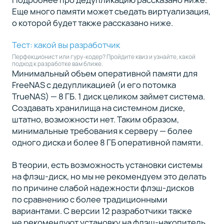
Еще много памяти может съедать виртуализация,
о которой будет также рассказано ниже.
Тест: какой вы разработчик
Перфекционист или гуру-кодер? Пройдите квиз и узнайте, какой
подход к разработке вам ближе.
Минимальный объем оперативной памяти для
FreeNAS с дедупликацией (и его потомка
TrueNAS) — 8 ГБ. 1 диск целиком займет система.
Создавать хранилища на системном диске,
штатно, возможности нет. Таким образом,
минимальные требования к серверу — более
одного диска и более 8 ГБ оперативной памяти.
В теории, есть возможность установки системы
на флэш-диск, но мы не рекомендуем это делать
по причине слабой надежности флэш-дисков
по сравнению с более традиционными
вариантами. С версии 12 разработчики также
не рекомендуют установку на флэш-накопитель.