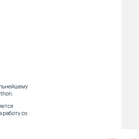
альнейшему
thon.
яется
а работу со