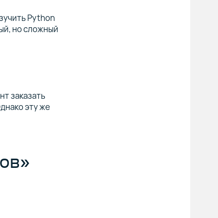
изучить Python
ый, но сложный
нт заказать
днако эту же
ров»