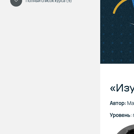
Полный список курса (9)
«Изу
Автор:
Ма
Уровень
: