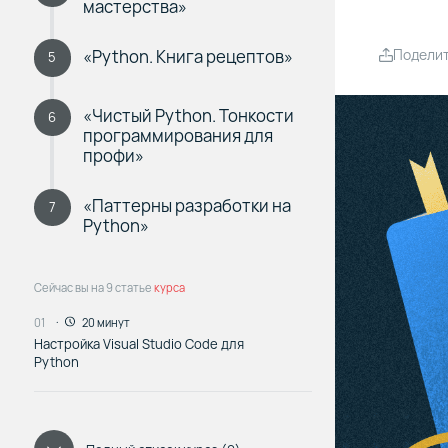
мастерства»
«Python. Книга рецептов»
Подели
5
«Чистый Python. Тонкости
6
программирования для
профи»
«Паттерны разработки на
7
Python»
Сейчас вы на 9 статье
курса
01
20 минут
Настройка Visual Studio Code для
Python