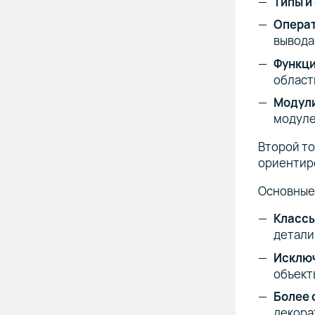
Типы и
Операт
вывода
Функци
област
Модули
модуле
Второй то
ориентиро
Основные
Классы
детали
Исключ
объект
Более 
декора