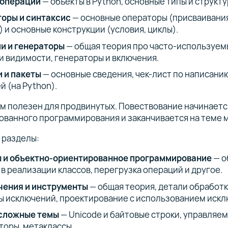
 операции
— объекты в Python, основные типы и структу
оры и синтаксис
— основные операторы (присваивания
) и основные конструкции (условия, циклы).
и и генераторы
— общая теория про часто-используем
и видимости, генераторы и включения.
 и пакеты
— основные сведения, чек-лист по написани
й (на Python).
м полезен для продвинутых. Повествование начинаетс
ванного программирования и заканчивается на теме 
 разделы:
 и объектно-ориентированное программирование
— о
 в реализации классов, перегрузка операций и другое.
ения и инструменты
— общая теория, детали обработ
ы исключений, проектирование с использованием искл
сложные темы
— Unicode и байтовые строки, управляем
торы, метаклассы.