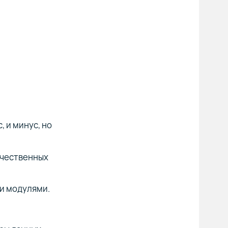
 и минус, но
ачественных
и модулями.