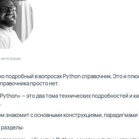
р интеграции
о подробный в вопросах Python справочник. Это и плюс,
правочника просто нет.
Python» — это два тома технических подробностей и к
.
м знакомит с основными конструкциями, парадигмами 
 разделы: