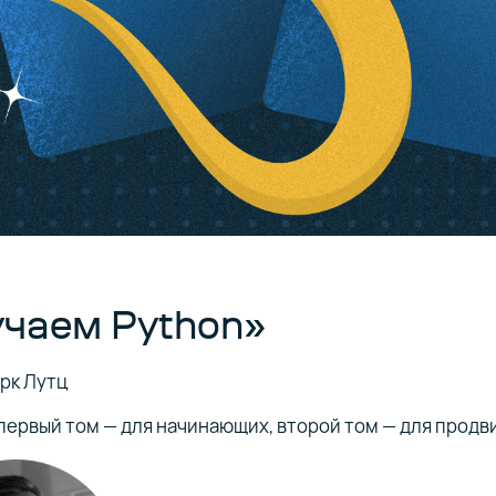
чаем Python»
рк Лутц
 первый том — для начинающих, второй том — для прод