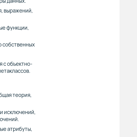
ры данных.
, выражений,
ые функции,
ю собственных
я с объектно-
метаклассов.
бщая теория,
ки исключений,
ючений.
ые атрибуты,