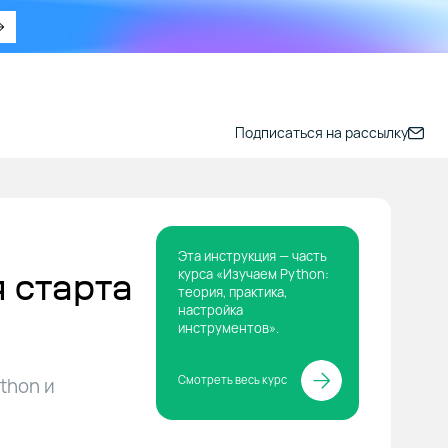
Подписаться на рассылку
Эта инструкция — часть
я старта
курса «Изучаем Python:
теория, практика,
настройка
инструментов».
Смотреть весь курс
thon и