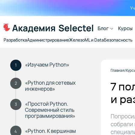
Уч
Блог
Курсы
Разработка
Администрирование
Железо
ML и Data
Безопасность
«Изучаем Python»
1
Главная
Курс
«Python для сетевых
7 по
2
инженеров»
и ра
«Простой Python.
3
Современный стиль
программирования»
Попросил
собрали 
«Python. К вершинам
специал
4