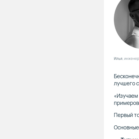
Илья
, инжене
Бесконечн
лучшего с
«Изучаем 
примеров
Первый то
Основные