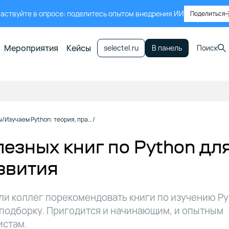
аствуйте в опросе: поделитесь опытом внедрения ИИ
Поделиться
Мероприятия
Кейсы
selectel.ru
В панель
Поиск
ы
Изучаем Python: теория, практика, настройка инструментов
лезных книг по Python дл
звития
и коллег порекомендовать книги по изучению Py
подборку. Пригодится и начинающим, и опытным
истам.