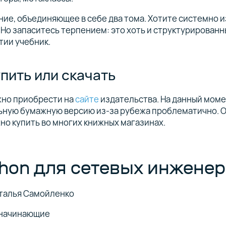
ние, объединяющее в себе два тома. Хотите системно 
 Но запаситесь терпением: это хоть и структурированн
тии учебник.
упить или скачать
жно приобрести на
сайте
издательства. На данный моме
ьную бумажную версию из-за рубежа проблематично. О
но купить во многих книжных магазинах.
hon для сетевых инжене
талья Самойленко
 начинающие