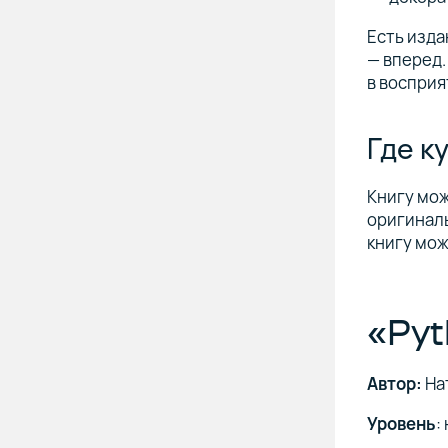
Есть изда
— вперед.
в восприя
Где к
Книгу мо
оригинал
книгу мож
«Pyt
Автор:
На
Уровень
: