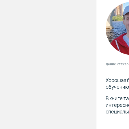
Денис
, стажер
Хорошая 
обучению.
В книге т
интересно
специаль